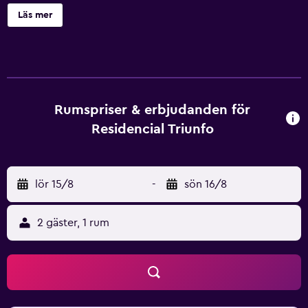
med TV, trägolv och trämöbler. Alla rum har ett rymligt,
Läs mer
eget badrum med badkar eller dusch. Stadsdelen Ribeira
med sina många restauranger och barer ligger 7 minuters
promenad bort. Detta familjeägda hotell ligger 5 minuters
promenad från tåg- och tunnelbanestationen São Bento i
Porto. Det historiska Palácio da Bolsa ligger 10 minuters
promenad bort.
Rumspriser & erbjudanden för
Residencial Triunfo
lör 15/8
-
sön 16/8
2 gäster, 1 rum