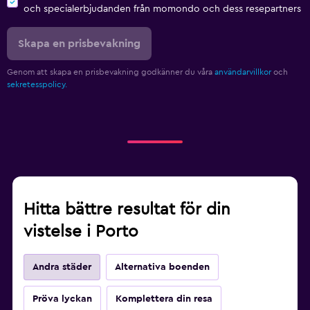
och specialerbjudanden från momondo och dess resepartners
Skapa en prisbevakning
Genom att skapa en prisbevakning godkänner du våra
användarvillkor
och
sekretesspolicy.
Hitta bättre resultat för din
vistelse i Porto
Andra städer
Alternativa boenden
Pröva lyckan
Komplettera din resa