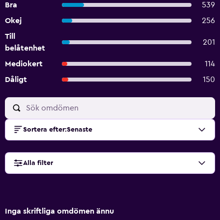
Bra
539
Okej
256
Till
201
belåtenhet
Mediokert
114
Dåligt
150
Sortera efter
:
Senaste
Alla filter
Inga skriftliga omdömen ännu