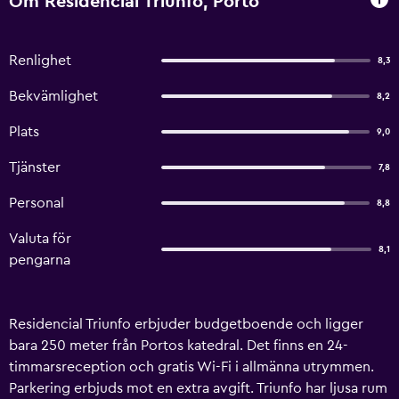
Om Residencial Triunfo, Porto
Renlighet
8,3
Bekvämlighet
8,2
Plats
9,0
Tjänster
7,8
Personal
8,8
Valuta för
8,1
pengarna
Residencial Triunfo erbjuder budgetboende och ligger
bara 250 meter från Portos katedral. Det finns en 24-
timmarsreception och gratis Wi-Fi i allmänna utrymmen.
Parkering erbjuds mot en extra avgift. Triunfo har ljusa rum