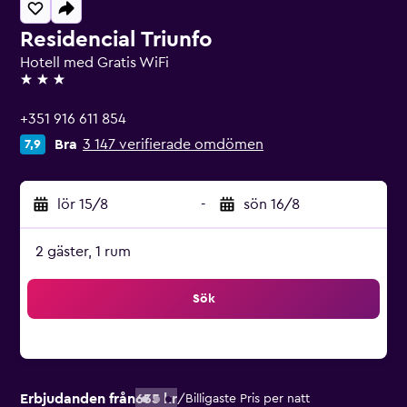
Residencial Triunfo
Hotell med Gratis WiFi
3 stjärnor
+351 916 611 854
Bra
3 147 verifierade omdömen
7,9
lör 15/8
-
sön 16/8
2 gäster, 1 rum
Sök
Erbjudanden från
635 kr
/
Billigaste Pris per natt