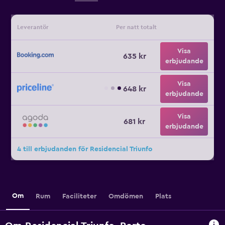
Leverantör
Per natt totalt
Visa
635 kr
erbjudande
Visa
648 kr
erbjudande
Visa
681 kr
erbjudande
4 till erbjudanden för Residencial Triunfo
Om
Rum
Faciliteter
Omdömen
Plats