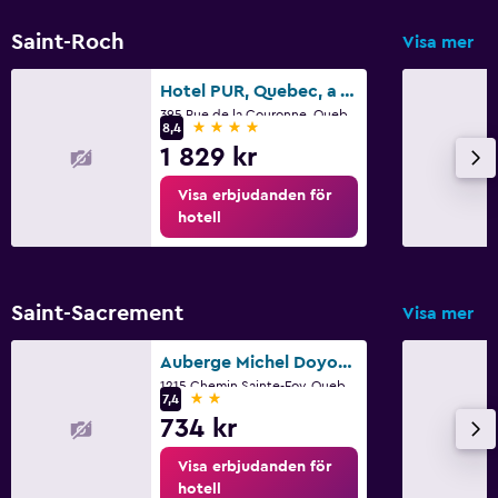
Saint-Roch
Visa mer
Hotel PUR, Quebec, a Tribute Portfolio Hotel
395 Rue de la Couronne, Quebec, QC
4 stjärnor
8,4
1 829 kr
Visa erbjudanden för
hotell
Saint-Sacrement
Visa mer
Auberge Michel Doyon Quebec City
1215 Chemin Sainte-Foy, Quebec, QC
2 stjärnor
7,4
734 kr
Visa erbjudanden för
hotell