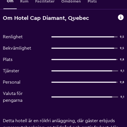
Om
Rum
Faciliteter
Omdömen
Plats
Om Hotel Cap Diamant, Quebec
Renlighet
9,5
Bekvämlighet
9,5
Plats
9,8
Tjänster
9,1
Personal
9,8
Valuta för
9,1
pengarna
Detta hotell är en rökfri anläggning, där gäster erbjuds