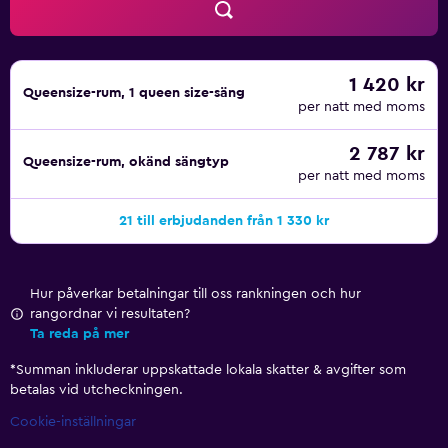
1 420 kr
Queensize-rum, 1 queen size-säng
per natt med moms
2 787 kr
Queensize-rum, okänd sängtyp
per natt med moms
21 till erbjudanden från 1 330 kr
Hur påverkar betalningar till oss rankningen och hur
rangordnar vi resultaten?
Ta reda på mer
*
Summan inkluderar uppskattade lokala skatter & avgifter som
betalas vid utcheckningen.
Cookie-inställningar