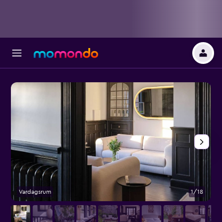
Vardagsrum
1/18
Ö