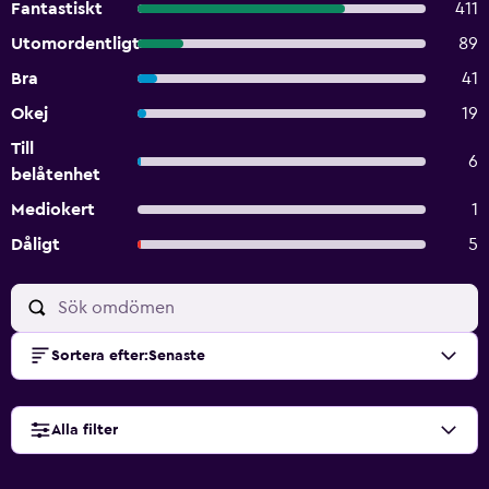
Fantastiskt
411
Utomordentligt
89
Bra
41
Okej
19
Till
6
belåtenhet
Mediokert
1
Dåligt
5
Sortera efter
:
Senaste
Alla filter