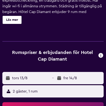
expressutcheckning, en trädgård och gratis frukost. Här
ingår wi-fi i allmänna utrymmen. Städning är tillgänglig på
begäran. Hôtel Cap Diamant erbjuder 9 rum med
minibarer (med vissa gratis produkter) och
Läs mer
espressobryggare. Sängarna har italienska Frette-lakan
och sängtillbehör av högsta kvalitet. 48-tums platt-tv med
digitalkanaler. Badrummen har dusch, badrockar, tofflor
och hårtorkar. Detta hotell i Québec erbjuder sina gäster
gratis wi-fi. Dessutom har rummen värdeförvaringsskåp
och mörkläggningsgardiner. Städning erbjuds på begäran
Rumspriser & erbjudanden för Hotel
och strykjärn/strykbräda kan fås på begäran.
Cap Diamant
tors 13/8
-
fre 14/8
2 gäster, 1 rum