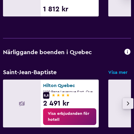
1 812 kr
Närliggande boenden i Quebec
Saint-Jean-Baptiste
Visa mer
Hilton Quebec
1100 Rene Levesque East, Quebec, QC
4 stjärnor
8,8
2 491 kr
Visa erbjudanden för
hotell