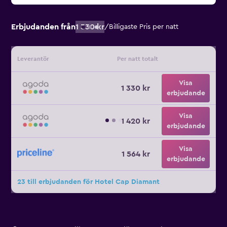
Erbjudanden från
1 330 kr
/
Billigaste Pris per natt
Leverantör
Per natt totalt
Visa
1 330 kr
erbjudande
Visa
1 420 kr
erbjudande
Visa
1 564 kr
erbjudande
23 till erbjudanden för Hotel Cap Diamant