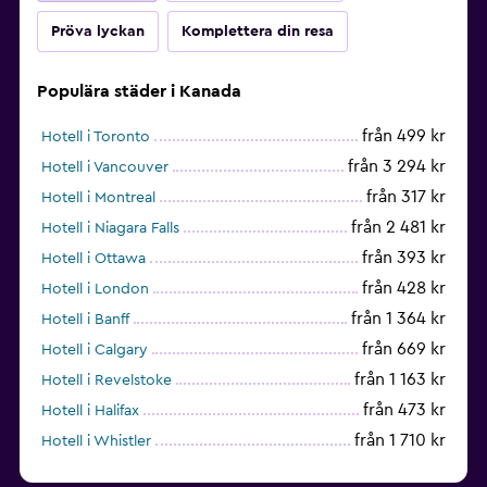
Pröva lyckan
Komplettera din resa
Populära städer i Kanada
från 499 kr
Hotell i Toronto
från 3 294 kr
Hotell i Vancouver
från 317 kr
Hotell i Montreal
från 2 481 kr
Hotell i Niagara Falls
från 393 kr
Hotell i Ottawa
från 428 kr
Hotell i London
från 1 364 kr
Hotell i Banff
från 669 kr
Hotell i Calgary
från 1 163 kr
Hotell i Revelstoke
från 473 kr
Hotell i Halifax
från 1 710 kr
Hotell i Whistler
från 1 478 kr
Hotell i Mont-Tremblant