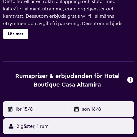
Detta hotell är en rökfri anläggning och ståtar med
kaffe/te i allmänt utrymme, conciergetjänster och
kemtvätt. Dessutom erbjuds gratis wi-fi i allmänna
utrymmen och avgiftsfri parkering. Dessutom erbjuds
tvättmöjligheter, hjälp med bokning av biljetter och
Läs mer
guidade turer och ett värdeförvaringsskåp i receptionen.
Hotel Boutique Casa Altamira har 13 luftkonditionerade
rum som har ingång från loftgång samt
värdeförvaringsskåp och gratis flaskvatten. Sängarna har
bäddmadrasser samt duntäcken och sängtillbehör av
högsta kvalitet. Kuddmeny finns tillgänglig. 49-tums platt-
Rumspriser & erbjudanden för Hotel
tv med kabelkanaler. Badrummen har dusch, gratis
Boutique Casa Altamira
toalettartiklar och hårtorkar. Detta hotell i Querétaro
erbjuder sina gäster gratis wi-fi. Boendet tillhandahåller
skrivbord och telefon; gratis lokalsamtal ingår
lör 15/8
-
sön 16/8
(restriktioner kan förekomma). Dessutom har rummen
kaffe- och tebryggare och mörkläggningsgardiner.
Städning erbjuds dagligen och strykjärn/strykbräda kan
2 gäster, 1 rum
fås på begäran.