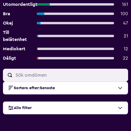
Utomordentligt
161
Bra
100
Okej
47
Till
21
belåtenhet
Mediokert
12
Dåligt
22
Sortera efter
:
Senaste
Alla filter