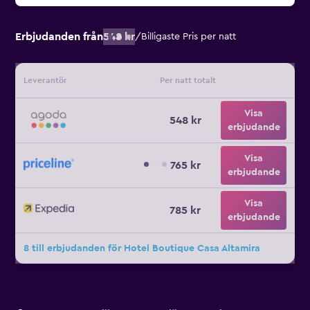
Erbjudanden från
548 kr
/
Billigaste Pris per natt
Leverantör
Per natt totalt
Visa
548 kr
erbjudande
Visa
765 kr
erbjudande
Visa
785 kr
erbjudande
8 till erbjudanden för Hotel Boutique Casa Altamira