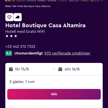
Bilder från Hotel Boutique Casa Altamira
Hotel Boutique Casa Altamira
Hotell med Gratis WiFi
3 stjärnor
+52 442 212 7322
Utomordentligt
970 verifierade omdömen
8,6
lör 15/8
-
sön 16/8
2 gäster, 1 rum
Sök