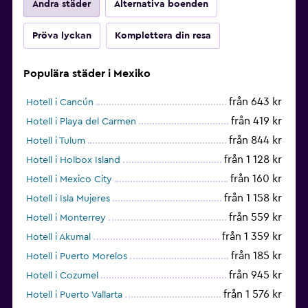
Andra städer
Alternativa boenden
Pröva lyckan
Komplettera din resa
Populära städer i Mexiko
från 643 kr
Hotell i Cancún
från 419 kr
Hotell i Playa del Carmen
från 844 kr
Hotell i Tulum
från 1 128 kr
Hotell i Holbox Island
från 160 kr
Hotell i Mexico City
från 1 158 kr
Hotell i Isla Mujeres
från 559 kr
Hotell i Monterrey
från 1 359 kr
Hotell i Akumal
från 185 kr
Hotell i Puerto Morelos
från 945 kr
Hotell i Cozumel
från 1 576 kr
Hotell i Puerto Vallarta