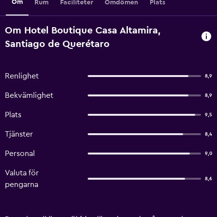
Om
Rum
Faciliteter
Omdömen
Plats
Om Hotel Boutique Casa Altamira,
Santiago de Querétaro
Renlighet
8,9
Bekvämlighet
8,9
Plats
9,5
Tjänster
8,4
Personal
9,0
Valuta för
8,6
pengarna