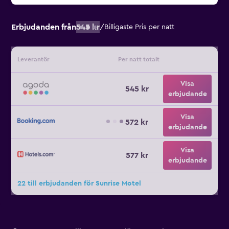
Erbjudanden från
545 kr
/
Billigaste Pris per natt
Leverantör
Per natt totalt
Visa
545 kr
erbjudande
Visa
572 kr
erbjudande
Visa
577 kr
erbjudande
22 till erbjudanden för Sunrise Motel