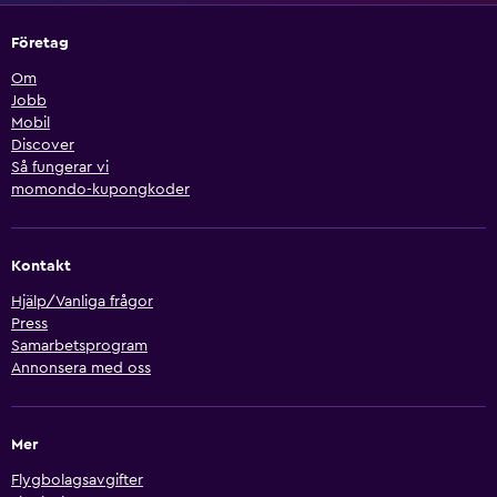
Företag
Om
Jobb
Mobil
Discover
Så fungerar vi
momondo-kupongkoder
Kontakt
Hjälp/Vanliga frågor
Press
Samarbetsprogram
Annonsera med oss
Mer
Flygbolagsavgifter