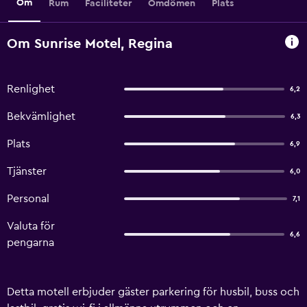
Om
Rum
Faciliteter
Omdömen
Plats
Om Sunrise Motel, Regina
Renlighet
6,2
Bekvämlighet
6,3
Plats
6,9
Tjänster
6,0
Personal
7,1
Valuta för
6,6
pengarna
Detta motell erbjuder gäster parkering för husbil, buss och