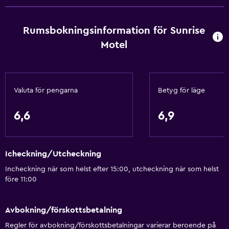
Schampo
Rumsbokningsinformation för Sunrise
Brandvarnare
Motel
Värme
Badrum
Valuta för pengarna
Betyg för läge
Badkar
Spabad
6,6
6,9
Hårfön
Toalett
Icheckning/Utcheckning
Toalettpapper
Incheckning när som helst efter 15:00, utcheckning när som helst
Dusch
före 11:00
Walk-in-dusch
Avbokning/förskottsbetalning
Kök
Regler för avbokning/förskottsbetalningar varierar beroende på