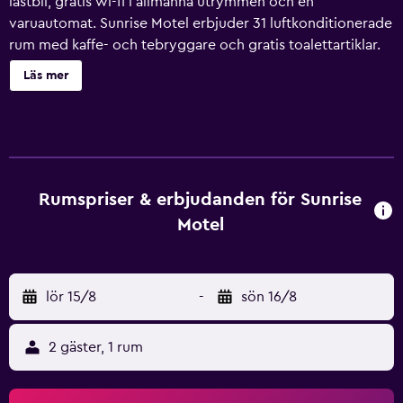
lastbil, gratis wi-fi i allmänna utrymmen och en
varuautomat. Sunrise Motel erbjuder 31 luftkonditionerade
rum med kaffe- och tebryggare och gratis toalettartiklar.
40-tums platt-tv med digitalkanaler. På rummet finns
Läs mer
kylskåp och mikrovågsugn. Gäster har tillgång till gratis
wi-fi. Boendet tillhandahåller skrivbord och telefon; gratis
lokalsamtal ingår (restriktioner kan förekomma). Städning
sker dagligen.
Rumspriser & erbjudanden för Sunrise
Motel
lör 15/8
-
sön 16/8
2 gäster, 1 rum