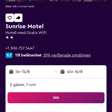
Bilder från Sunrise Motel
Sunrise Motel
Hotell med Gratis WiFi
2 stjärnor
+1 306 757 5447
Till belåtenhet
399 verifierade omdömen
5,7
lör 15/8
-
sön 16/8
2 gäster, 1 rum
Sök