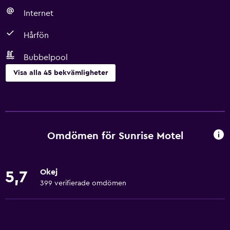
Internet
Hårfön
Bubbelpool
Visa alla 45 bekvämligheter
Grundläggande bekvämligheter
Gratis WiFi
Internet
Omdömen för Sunrise Motel
Kroppstvål
Sängkläder
Okej
5,7
Handdukar
399 verifierade omdömen
Brandsläckare
Luftkonditionering
Gratis toalettartiklar