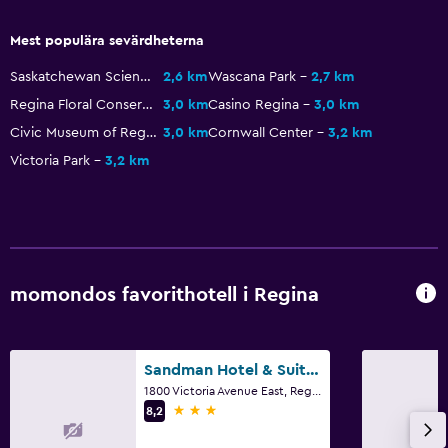
Tillgänglig parkering
Mest populära sevärdheterna
Arbetsyta
Saskatchewan Science Center
2,6 km
Wascana Park
2,7 km
Fax/kopieringsmöjligheter
Regina Floral Conservatory
3,0 km
Casino Regina
3,0 km
Skrivbord
Civic Museum of Regina
3,0 km
Cornwall Center
3,2 km
Victoria Park
3,2 km
Tjänster och bekvämligheter
Väckningsservice
Nyckelkortsåtkomst
momondos favorithotell i Regina
Pool och spa
Bubbelpool
Sandman Hotel & Suites Regina
Tvättstuga
1800 Victoria Avenue East, Regina, SK
3 stjärnor
8,2
Strykjärn och strykbräda