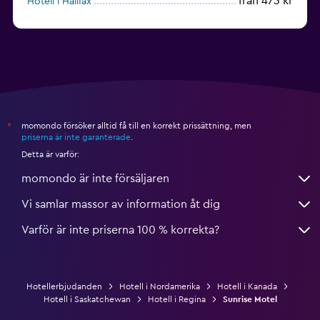
från 473 kr
Hotell i Halifax
från 1 711 kr
Hotell i Whistler
momondo försöker alltid få till en korrekt prissättning, men
*
priserna är inte garanterade
.
Detta är varför:
momondo är inte försäljaren
Vi samlar massor av information åt dig
Varför är inte priserna 100 % korrekta?
Hotellerbjudanden
Hotell i Nordamerika
Hotell i Kanada
Hotell i Saskatchewan
Hotell i Regina
Sunrise Motel