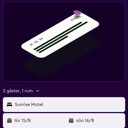
2 gäster, 1 rum
Sunrise Motel
lör 15/8
sön 16/8