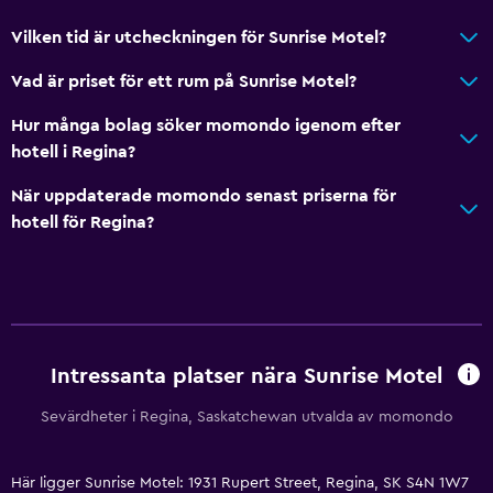
Flat-screen TV
Vilken tid är utcheckningen för Sunrise Motel?
TV
Vad är priset för ett rum på Sunrise Motel?
Hur många bolag söker momondo igenom efter
Hälsa och säkerhet
hotell i Regina?
Övervakningskameror utanför boendet
När uppdaterade momondo senast priserna för
Daglig städning
hotell för Regina?
Övervakningskameror i gemensamma utrymmen
Parkering och transport
Gratis parkering
Privat parkering
Intressanta platser nära Sunrise Motel
Sevärdheter i Regina, Saskatchewan utvalda av momondo
Tillgänglighet och lämplighet
Rökfria rum tillgängliga
Här ligger Sunrise Motel: 1931 Rupert Street, Regina, SK S4N 1W7