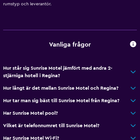
Köksutrustning
rumstyp och leverantör.
Kylskåp
Kaffemaskin
Mikrovågsugn
Kokvrå
Vanliga frågor
Allmänt
Hur står sig Sunrise Motel jämfört med andra 2-
Ljudisolerade rum
stjärniga hotell i Regina?
Eldstad
Hur långt är det mellan Sunrise Motel och Regina?
Telefon
Hur tar man sig bäst till Sunrise Motel från Regina?
Vardagsrum
Bäddsoffa
Har Sunrise Motel pool?
Vilket är telefonnumret till Sunrise Motel?
Media och underhållning
Har Sunrise Motel Wi-Fi?
Kabel- eller satellit-TV