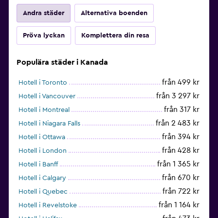
Andra städer
Alternativa boenden
Pröva lyckan
Komplettera din resa
Populära städer i Kanada
från 499 kr
Hotell i Toronto
från 3 297 kr
Hotell i Vancouver
från 317 kr
Hotell i Montreal
från 2 483 kr
Hotell i Niagara Falls
från 394 kr
Hotell i Ottawa
från 428 kr
Hotell i London
från 1 365 kr
Hotell i Banff
från 670 kr
Hotell i Calgary
från 722 kr
Hotell i Quebec
från 1 164 kr
Hotell i Revelstoke