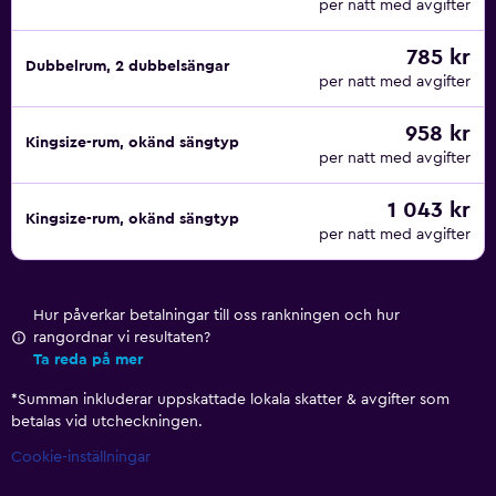
per natt med avgifter
785 kr
Dubbelrum, 2 dubbelsängar
per natt med avgifter
958 kr
Kingsize-rum, okänd sängtyp
per natt med avgifter
1 043 kr
Kingsize-rum, okänd sängtyp
per natt med avgifter
Hur påverkar betalningar till oss rankningen och hur
rangordnar vi resultaten?
Ta reda på mer
*
Summan inkluderar uppskattade lokala skatter & avgifter som
betalas vid utcheckningen.
Cookie-inställningar