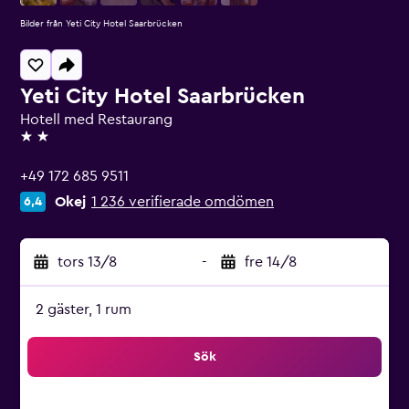
Bilder från Yeti City Hotel Saarbrücken
Yeti City Hotel Saarbrücken
Hotell med Restaurang
2 stjärnor
+49 172 685 9511
Okej
1 236 verifierade omdömen
6,4
tors 13/8
-
fre 14/8
2 gäster, 1 rum
Sök