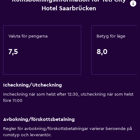
Hotel Saarbrücken
Dusch
Privat badrum
Tillgänglighet och lämplighet
Valuta för pengarna
Betyg för läge
Rökning förbjuden
7,5
8,0
Husdjur får medtagas vid förfrågan. Kostnader kan
tillkomma.
Hiss
Icheckning/Utcheckning
Parkering och transport
Incheckning när som helst efter 12:30, utcheckning när som helst
före 11:00
Parkering
Privat parkering
Avbokning/förskottsbetalning
Restauranger
Regler för avbokning/förskottsbetalningar varierar beroende på
rumstyp och leverantör.
Restaurang