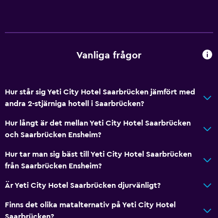
Bar/lounge
Allmänt
Vanliga frågor
Familjerum
Förvaring
Hur står sig Yeti City Hotel Saarbrücken jämfört med
Tjänster och bekvämligheter
andra 2-stjärniga hotell i Saarbrücken?
Mötesrum
Hur långt är det mellan Yeti City Hotel Saarbrücken
Reception dygnet runt
och Saarbrücken Ensheim?
Hur tar man sig bäst till Yeti City Hotel Saarbrücken
Media och underhållning
från Saarbrücken Ensheim?
Flat-screen TV
Är Yeti City Hotel Saarbrücken djurvänligt?
Arbetsyta
Finns det olika matalternativ på Yeti City Hotel
Skrivbord
Saarbrücken?