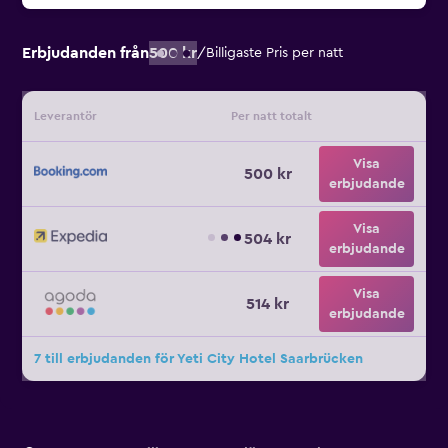
Erbjudanden från
500 kr
/
Billigaste Pris per natt
Leverantör
Per natt totalt
Visa
500 kr
erbjudande
Visa
504 kr
erbjudande
Visa
514 kr
erbjudande
7 till erbjudanden för Yeti City Hotel Saarbrücken