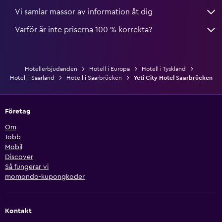
Vi samlar massor av information åt dig
Varför är inte priserna 100 % korrekta?
Hotellerbjudanden
Hotell i Europa
Hotell i Tyskland
Hotell i Saarland
Hotell i Saarbrücken
Yeti City Hotel Saarbrücken
Företag
Om
Jobb
Mobil
Discover
Så fungerar vi
momondo-kupongkoder
Kontakt