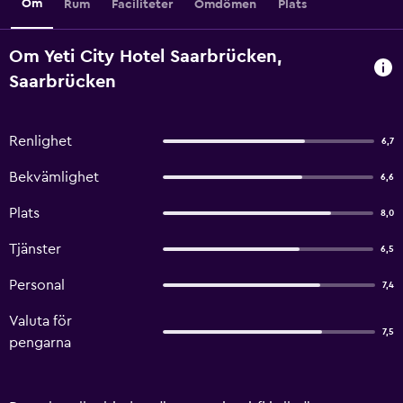
Om
Rum
Faciliteter
Omdömen
Plats
Om Yeti City Hotel Saarbrücken,
Saarbrücken
Renlighet
6,7
Bekvämlighet
6,6
Plats
8,0
Tjänster
6,5
Personal
7,4
Valuta för
7,5
pengarna