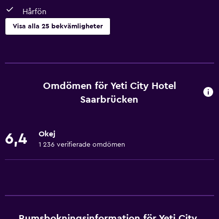
Hårfön
Visa alla 25 bekvämligheter
Grundläggande bekvämligheter
Gratis WiFi
Wifi tillgängligt i alla områden
Omdömen för Yeti City Hotel
Internet
Saarbrücken
Sängkläder
Handdukar
Okej
6,4
Värme
1 236 verifierade omdömen
Badrum
Hårfön
Toalett
Toalettpapper
Rumsbokningsinformation för Yeti City