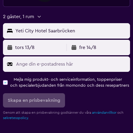
2 gäster, 1 rum
Yeti City Hotel Saarbrücken
tors 13/8
fre 14/8
Mejla mig produkt- och serviceinformation, toppenpriser
och specialerbjudanden från momondo och dess resepartners
Skapa en prisbevakning
Genom att skapa en prisbevakning godkänner du våra
användarvillkor
och
sekretesspolicy.