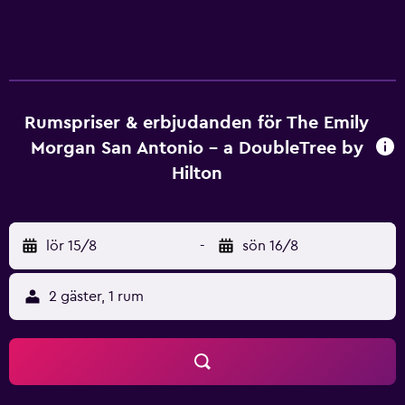
och hårtork. Städning erbjuds dagligen och allergitestade
sängkläder kan fås på begäran. Städning sker på begäran.
Detta hotell har bland annat fitnesscenter (öppet dygnet
runt). Fritidsaktiviteterna nedan finns antingen tillgängliga
på plats eller i närheten. Avgifter kan tillkomma.
Rumspriser & erbjudanden för The Emily
Morgan San Antonio - a DoubleTree by
Hilton
lör 15/8
-
sön 16/8
2 gäster, 1 rum