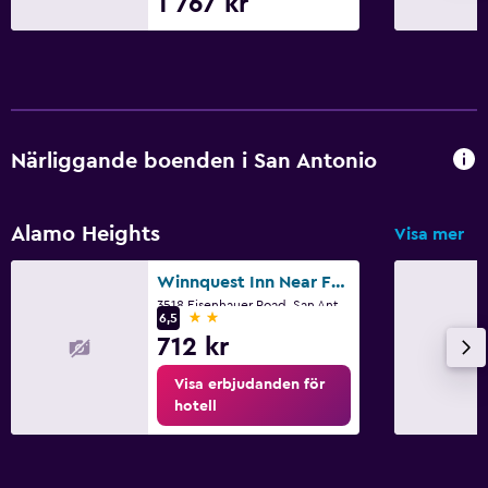
1 767 kr
Närliggande boenden i San Antonio
Alamo Heights
Visa mer
Winnquest Inn Near Ft. Sam Houston
3518 Eisenhauer Road, San Antonio, TX
2 stjärnor
6,5
712 kr
Visa erbjudanden för
hotell