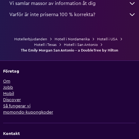
Vi samlar massor av information åt dig
Varför är inte priserna 100 % korrekta?
Hotellerbjudanden
Hotell i Nordamerika
Hotell i USA
Hotell i Texas
Hotell i San Antonio
The Emily Morgan San Antonio - a DoubleTree by Hilton
Företag
Om
Jobb
Mobil
Discover
Så fungerar vi
momondo-kupongkoder
Kontakt