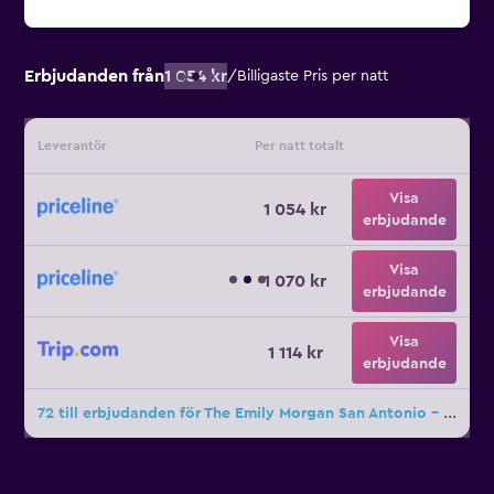
Erbjudanden från
1 054 kr
/
Billigaste Pris per natt
Leverantör
Per natt totalt
Visa
1 054 kr
erbjudande
Visa
1 070 kr
erbjudande
Visa
1 114 kr
erbjudande
72 till erbjudanden för The Emily Morgan San Antonio - a DoubleTree by Hilton