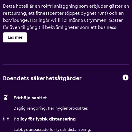
Detta hotell är en rökfri anläggning som erbjuder gäster en
restaurang, ett fitnesscenter (öppet dygnet runt) och en
bar/lounge. Här ingår wi-fi i allmänna utrymmen. Gäster
får även tillgång till bekvämligheter som ett business-
center (öppet dygnet runt), parkeringsservice och kaffe i
Läs mer
allmänt utrymme. Städning är tillgänglig på begäran. The
Emily Morgan San Antonio - a DoubleTree by Hilton
erbjuder 177 luftkonditionerade rum med
värdeförvaringsskåp (laptopanpassade) och
värdeförvaringsskåp. Sängarna har duntäcken och
sängtillbehör av högsta kvalitet. 32-tums LCD-tv med
Boendets säkerhetsåtgärder
digitalpremiumkanaler och betalfilmer. Badrummen har
badkar/dusch med duschhuvud med massagefunktion,
Förhöjd sanitet
badrockar, lyxtoalettartiklar och gratis toalettartiklar.
Detta hotell i San Antonio erbjuder sina gäster gratis wi-fi.
Daglig rengöring, fler hygienprodukter.
Boendet tillhandahåller kontor och skrivbord, samt
Policy för fysisk distansering
telefon; gratis lokalsamtal ingår (restriktioner kan
förekomma). Dessutom har rummen kaffe- och tebryggare
Lobbys anpassade för fysisk distansering.