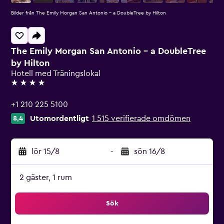
Bilder från The Emily Morgan San Antonio - a DoubleTree by Hilton
The Emily Morgan San Antonio - a DoubleTree
by Hilton
Hotell med Träningslokal
4 stjärnor
+1 210 225 5100
Utomordentligt
1 515 verifierade omdömen
8,4
lör 15/8
-
sön 16/8
2 gäster, 1 rum
Sök