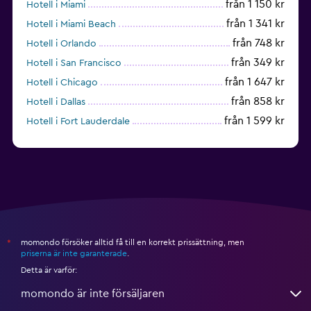
från 1 150 kr
Hotell i Miami
från 1 341 kr
Hotell i Miami Beach
från 748 kr
Hotell i Orlando
från 349 kr
Hotell i San Francisco
från 1 647 kr
Hotell i Chicago
från 858 kr
Hotell i Dallas
från 1 599 kr
Hotell i Fort Lauderdale
från 1 992 kr
Hotell i Nashville
momondo försöker alltid få till en korrekt prissättning, men
*
priserna är inte garanterade
.
Detta är varför:
momondo är inte försäljaren