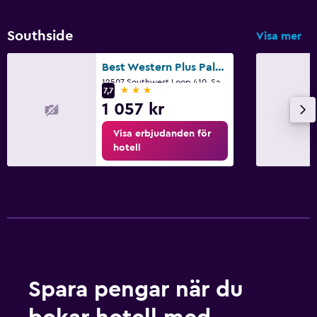
Southside
Visa mer
Best Western Plus Palo Alto Inn & Suites
12507 Southwest Loop 410, San Antonio, TX
3 stjärnor
7,7
1 057 kr
Visa erbjudanden för
hotell
Spara pengar när du