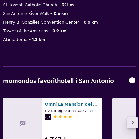
St. Joseph Catholic Church
321 m
San Antonio River Walk
0.6 km
Henry B. González Convention Center
0.6 km
Tower of the Americas
0.9 km
Alamodome
1.3 km
momondos favorithotell i San Antonio
Omni La Mansion del Rio
112 College Street, San Antonio, TX
4 stjärnor
8,7