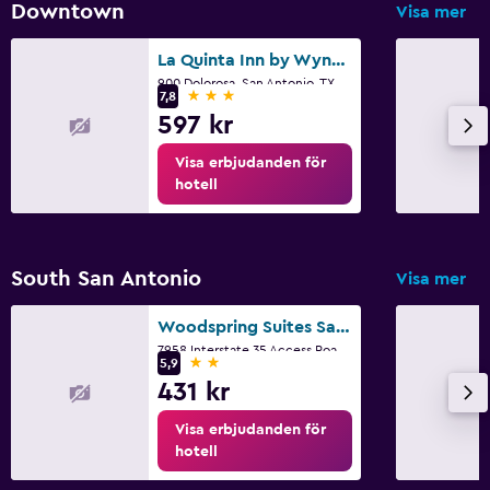
Downtown
Visa mer
La Quinta Inn by Wyndham San Antonio Market Square
900 Dolorosa, San Antonio, TX
3 stjärnor
7,8
597 kr
Visa erbjudanden för
hotell
South San Antonio
Visa mer
Woodspring Suites San Antonio South
7958 Interstate 35 Access Road, San Antonio, TX
2 stjärnor
5,9
431 kr
Visa erbjudanden för
hotell