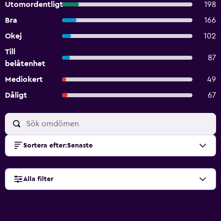
Utomordentligt
198
Bra
166
Okej
102
Till
87
belåtenhet
Mediokert
49
Dåligt
67
Sortera efter
:
Senaste
Alla filter