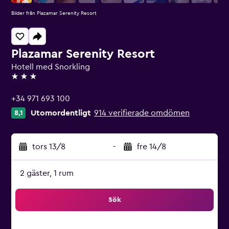
Bilder från Plazamar Serenity Resort
Plazamar Serenity Resort
Hotell med Snorkling
3 stjärnor
+34 971 693 100
Utomordentligt
914 verifierade omdömen
8,1
tors 13/8
-
fre 14/8
2 gäster, 1 rum
Sök