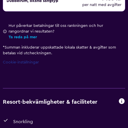
Dubbelrum, okänd sängtyp
Lounge, Pizzeria Italia och Malgrats Tapas Bar.
per natt med avgifter
I området finns sevärdheter som Katmandu Park, Alcudias
gamla stadsdel och Playa Santa Ponca. Du hittar även
Hur påverkar betalningar till oss rankningen och hur
marknader, stränder och utomhusaktiviteter i närheten av
rangordnar vi resultaten?
hotellet.
Ta reda på mer
*
Summan inkluderar uppskattade lokala skatter & avgifter som
betalas vid utcheckningen.
Cookie-inställningar
Resort-bekvämligheter & faciliteter
Snorkling