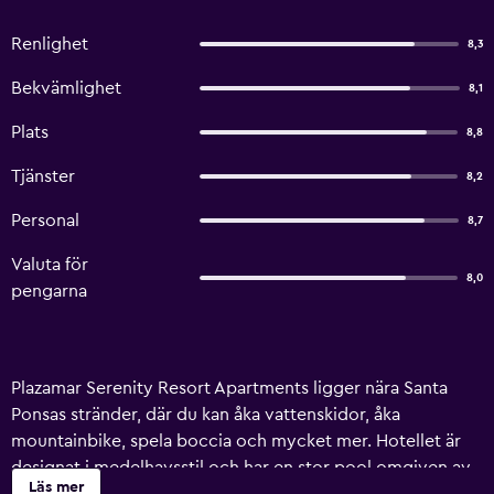
Renlighet
8,3
Bekvämlighet
8,1
Plats
8,8
Tjänster
8,2
Personal
8,7
Valuta för
8,0
pengarna
Plazamar Serenity Resort Apartments ligger nära Santa
Ponsas stränder, där du kan åka vattenskidor, åka
mountainbike, spela boccia och mycket mer. Hotellet är
designat i medelhavsstil och har en stor pool omgiven av
Läs mer