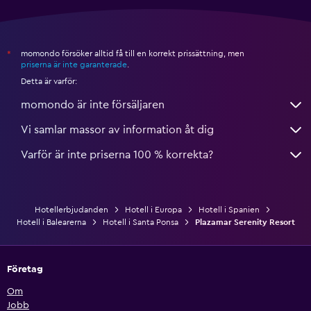
momondo försöker alltid få till en korrekt prissättning, men
*
priserna är inte garanterade
.
Detta är varför:
momondo är inte försäljaren
Vi samlar massor av information åt dig
Varför är inte priserna 100 % korrekta?
Hotellerbjudanden
Hotell i Europa
Hotell i Spanien
Hotell i Balearerna
Hotell i Santa Ponsa
Plazamar Serenity Resort
Företag
Om
Jobb