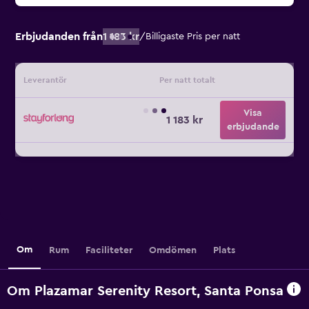
Erbjudanden från
1 183 kr
/
Billigaste Pris per natt
Leverantör
Per natt totalt
Visa
1 183 kr
erbjudande
Om
Rum
Faciliteter
Omdömen
Plats
Om Plazamar Serenity Resort, Santa Ponsa