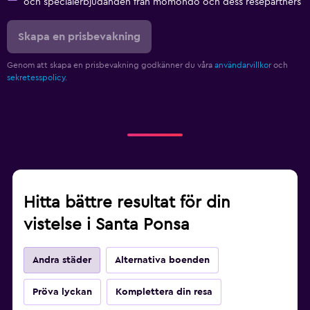
och specialerbjudanden från momondo och dess resepartners
Skapa en prisbevakning
Genom att skapa en prisbevakning godkänner du våra
användarvillkor
och
sekretesspolicy.
Hitta bättre resultat för din
vistelse i Santa Ponsa
Andra städer
Alternativa boenden
Pröva lyckan
Komplettera din resa