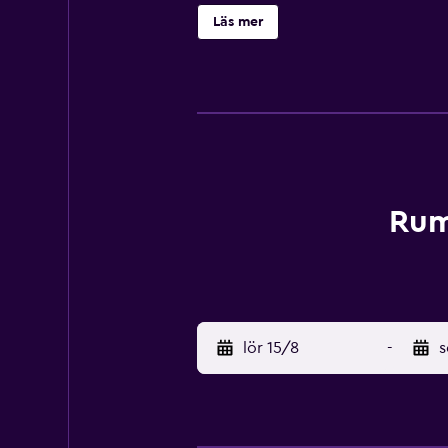
ligger inom promenadavstånd.
Läs mer
Rum
lör 15/8
-
s