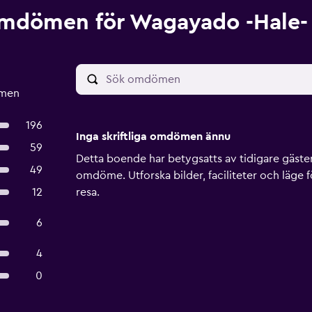
mdömen för Wagayado -Hale- 
ömen
196
Inga skriftliga omdömen ännu
59
Detta boende har betygsatts av tidigare gäster, 
49
omdöme. Utforska bilder, faciliteter och läge f
12
resa.
6
4
0