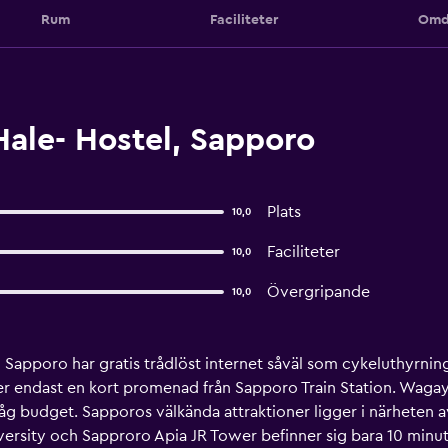
Rum
Faciliteter
Omd
le- Hostel, Sapporo
Plats
10,0
Faciliteter
10,0
Övergripande
10,0
apporo har gratis trådlöst internet såväl som cykeluthyrnin
gger endast en kort promenad från Sapporo Train Station. Wag
låg budget. Sapporos välkända attraktioner ligger i närhete
rsity och Sapproro Apia JR Tower befinner sig bara 10 minu