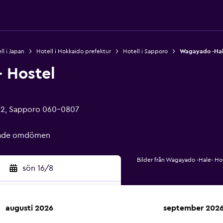
ll i Japan
Hotell i Hokkaido prefektur
Hotell i Sapporo
Wagayado -Hal
 Hostel
-12, Sapporo 060-0807
erade omdömen
Bilder från Wagayado -Hale- Ho
sön 16/8
augusti 2026
september 202