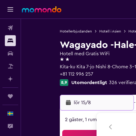
Flyg
Hotellerbjudanden
Hotell i Asien
Hote
Boende
Wagayado -Hale-
Hyrbil
Hotell med Gratis WiFi
2 stjärnor
Paketresor
Kita-ku Kita 7-jo Nishi 8-Chome 3
+81 112 996 257
Planera med AI
Utomordentligt
326 verifi
8,9
Trips
lör 15/8
-
Svenska
2 gäster, 1 rum
Feedback