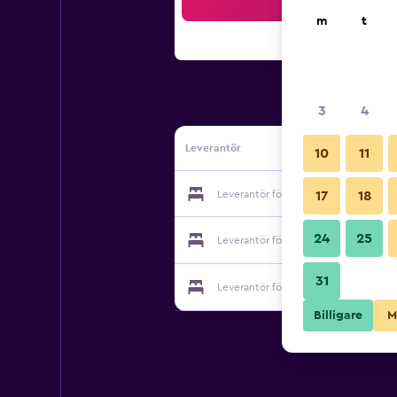
Sö
m
t
3
4
Leverantör
10
11
Leverantör för Wagayado -Hale- Host
17
18
24
25
Leverantör för Wagayado -Hale- Host
31
Leverantör för Wagayado -Hale- Host
Billigare
M