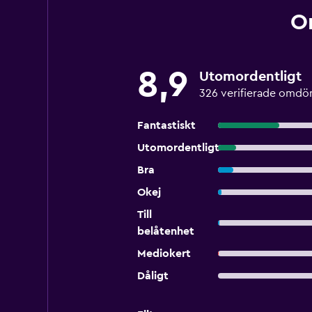
O
8,9
Utomordentligt
326 verifierade omd
Fantastiskt
Utomordentligt
Bra
Okej
Till
belåtenhet
Mediokert
Dåligt