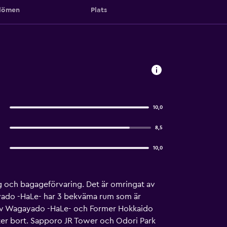
ömen
Plats
10,0
8,5
10,0
g och bagageförvaring. Det är omringat av
ayado -HaLe- har 3 bekväma rum som är
n av Wagayado -HaLe- och Former Hokkaido
ter bort. Sapporo JR Tower och Odori Park