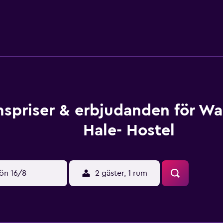
spriser & erbjudanden för Wa
Hale- Hostel
ön 16/8
2 gäster, 1 rum