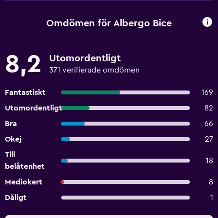
Omdömen för Albergo Bice
8,2
Utomordentligt
371 verifierade omdömen
Fantastiskt
169
Utomordentligt
82
Bra
66
Okej
27
Till
18
belåtenhet
Mediokert
8
Dåligt
1