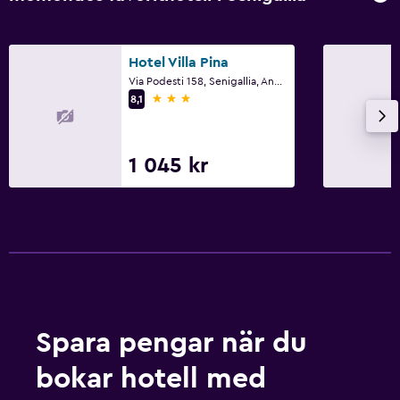
Hotel Villa Pina
Via Podesti 158, Senigallia, Ancona
3 stjärnor
8,1
1 045 kr
Spara pengar när du
bokar hotell med