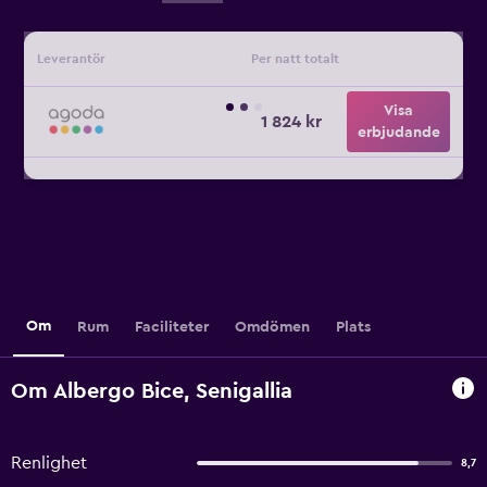
Leverantör
Per natt totalt
Visa
1 824 kr
erbjudande
Om
Rum
Faciliteter
Omdömen
Plats
Om Albergo Bice, Senigallia
Renlighet
8,7