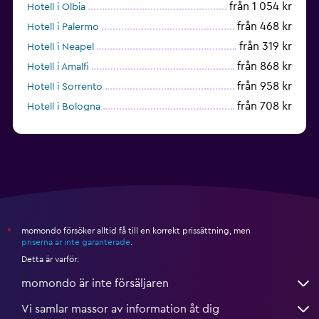
från 1 054 kr
Hotell i Olbia
från 468 kr
Hotell i Palermo
från 319 kr
Hotell i Neapel
från 868 kr
Hotell i Amalfi
från 958 kr
Hotell i Sorrento
från 708 kr
Hotell i Bologna
från 597 kr
Hotell i Cagliari
momondo försöker alltid få till en korrekt prissättning, men
*
priserna är inte garanterade
.
Detta är varför:
momondo är inte försäljaren
Vi samlar massor av information åt dig