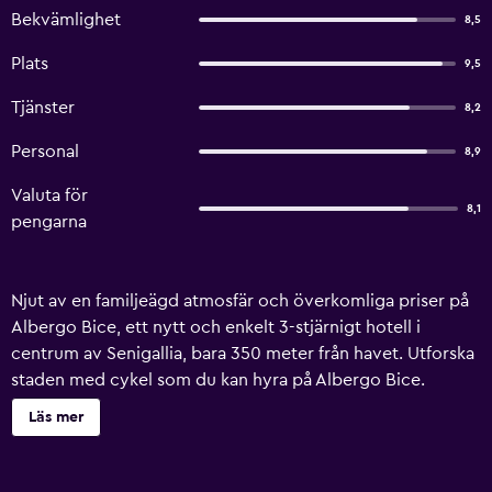
Bekvämlighet
8,5
Plats
9,5
Tjänster
8,2
Personal
8,9
Valuta för
8,1
pengarna
Njut av en familjeägd atmosfär och överkomliga priser på
Albergo Bice, ett nytt och enkelt 3-stjärnigt hotell i
centrum av Senigallia, bara 350 meter från havet. Utforska
staden med cykel som du kan hyra på Albergo Bice.
Hotellet har en egen strandklubb där du kan koppla av på
Läs mer
fina sandstränder. Det finns gratis parkering i närheten.
Njut av den lugna atmosfären i hotellets trädgård eller den
stora parken framför hotellet. Njut av regionala