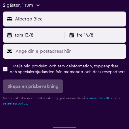
2 gäster, 1 rum
Albergo Bice
tors 13/8
fre 14/8
Mejla mig produkt- och serviceinformation, toppenpriser
och specialerbjudanden från momondo och dess resepartners
Skapa en prisbevakning
Genom att skapa en prisbevakning godkänner du våra
användarvillkor
och
sekretesspolicy.