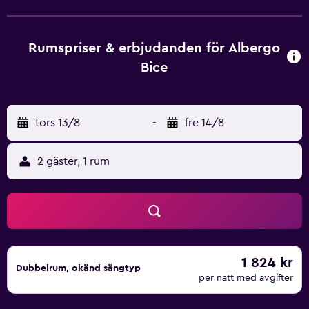
specialiteter och innovativa recept på Albero Bices stora
restaurang. Njut av den kostnadsfria och generösa
frukostbuffén. Detta välkomnande hotell har ett rymligt
Rumspriser & erbjudanden för Albergo
TV-rum med spelbord och piano. Njut av hotellet. Wi-Fi
Bice
finns tillgängligt i hela hotellet. Det ljudisolerade och
luftkonditionerade mötesrummet rymmer upp till 50
personer och har en audiovisuell projektor, en skärm,
tors 13/8
-
fre 14/8
mikrofoner, Wi-Fi och en whiteboard. Bo i bekväma och
enkelt inredda rum, som alla är anpassade för
funktionshindrade och utrustade med luftkonditionering
2 gäster, 1 rum
och uppvärmning. Välj mellan enkel-, dubbel-, trebädds-
och fyrbäddsrum, de flesta med utsikt över trädgården
eller parken. Albergo Bice ligger inom bekvämt räckhåll
från avfarten på motorväg A14.
1 824 kr
Dubbelrum, okänd sängtyp
per natt med avgifter