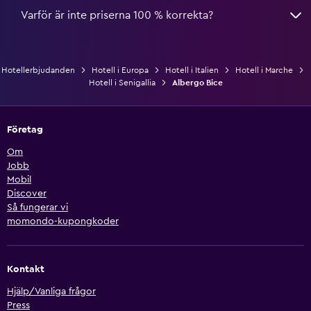
Varför är inte priserna 100 % korrekta?
Hotellerbjudanden
Hotell i Europa
Hotell i Italien
Hotell i Marche
Hotell i Senigallia
Albergo Bice
Företag
Om
Jobb
Mobil
Discover
Så fungerar vi
momondo-kupongkoder
Kontakt
Hjälp/Vanliga frågor
Press