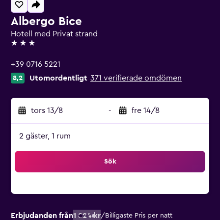
Albergo Bice
Hotell med Privat strand
3 stjärnor
+39 0716 5221
Utomordentligt
371 verifierade omdömen
8,2
tors 13/8
-
fre 14/8
2 gäster, 1 rum
Sök
Erbjudanden från
1 824 kr
/
Billigaste Pris per natt