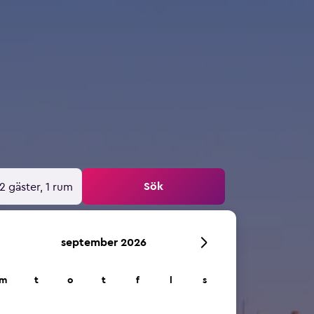
Sök
2 gäster, 1 rum
september 2026
m
t
o
t
f
l
s