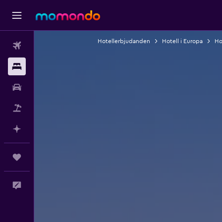
Hotellerbjudanden
Hotell i Europa
Ho
Flyg
Boende
Hyrbil
Paketresor
Planera med AI
Trips
Feedback