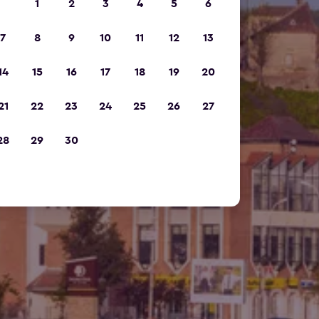
1
2
3
4
5
6
7
8
9
10
11
12
13
14
15
16
17
18
19
20
21
22
23
24
25
26
27
28
29
30