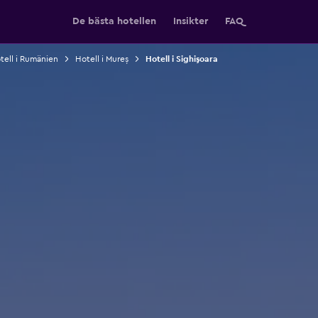
De bästa hotellen
Insikter
FAQ
tell i Rumänien
Hotell i Mureș
Hotell i Sighişoara