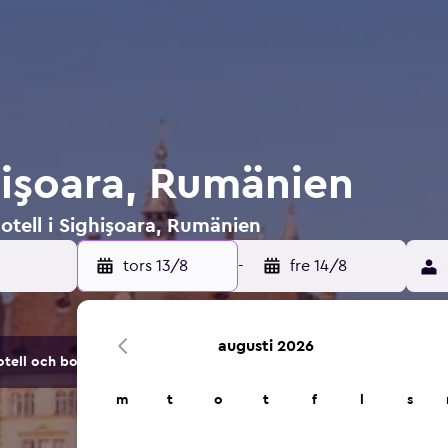
hişoara, Rumänien
otell i Sighişoara, Rumänien
tors 13/8
-
fre 14/8
augusti 2026
tell och boendealternativ.
m
t
o
t
f
l
s