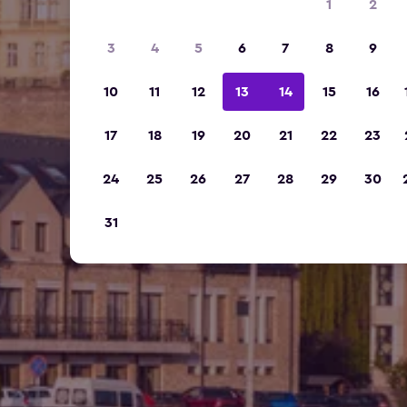
1
2
3
4
5
6
7
8
9
10
11
12
13
14
15
16
17
18
19
20
21
22
23
24
25
26
27
28
29
30
31