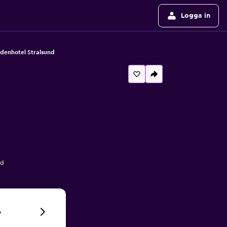
Logga in
ndenhotel Stralsund
nd
6