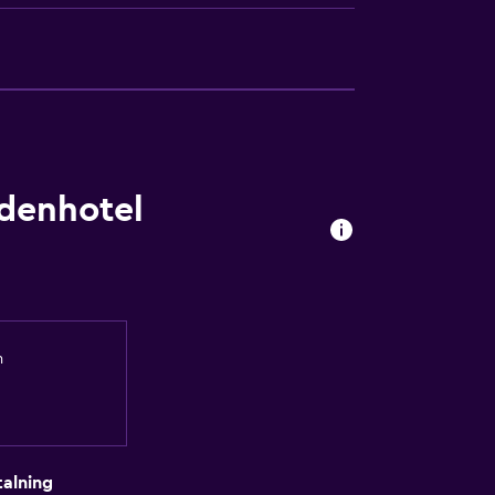
denhotel
ighet
m
appor
alning