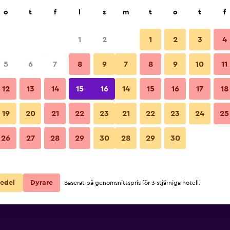
k
o
t
f
l
s
m
t
o
t
f
1
2
1
2
3
4
illigaste Pris per natt
5
6
7
8
9
7
8
9
10
11
ör
Per natt
12
13
14
15
16
14
15
16
17
18
totalt
19
20
21
22
23
21
22
23
24
25
1 161 kr
Visa erbjudande
26
27
28
29
30
28
29
30
edel
Dyrare
Baserat på genomsnittspris för 3-stjärniga hotell.