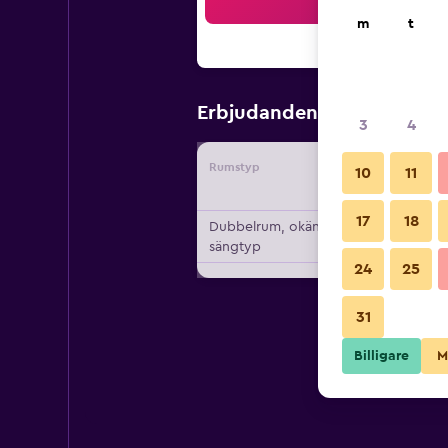
Sö
m
t
1 161 kr
Erbjudanden från
/
B
3
4
Rumstyp
Leverant
10
11
17
18
Dubbelrum, okänd
sängtyp
24
25
31
Billigare
M