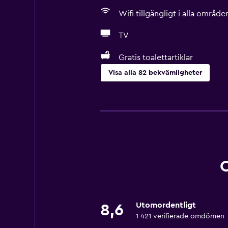
Wifi tillgängligt i alla område
TV
Gratis toalettartiklar
Visa alla 82 bekvämligheter
Kök
Vinglas
Elektrisk vattenkokare
Ugn
Mikrovågsugn
Köksutrustning
Spishäll
Utomordentligt
8,6
Te/kaffebryggare
1 421 verifierade omdömen
Brödrost