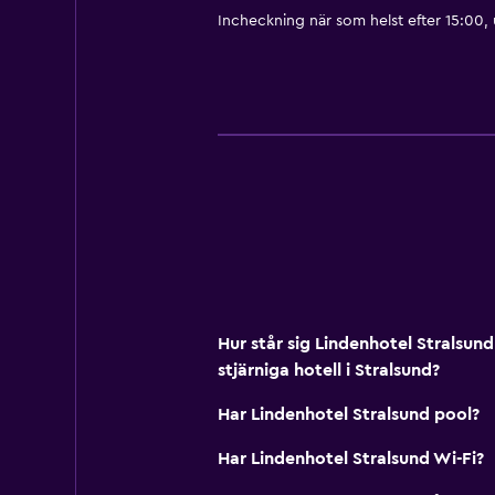
Incheckning när som helst efter 15:00,
Expressutcheckning
Badrum
Dusch
Badkar
Hårfön
Toalett
Toalettpapper
Privat badrum
Hur står sig Lindenhotel Stralsun
Hälsa och säkerhet
stjärniga hotell i Stralsund?
Daglig städning
Har Lindenhotel Stralsund pool?
Förstahjälpenlåda
Har Lindenhotel Stralsund Wi-Fi?
Övervakningskameror utanför bo