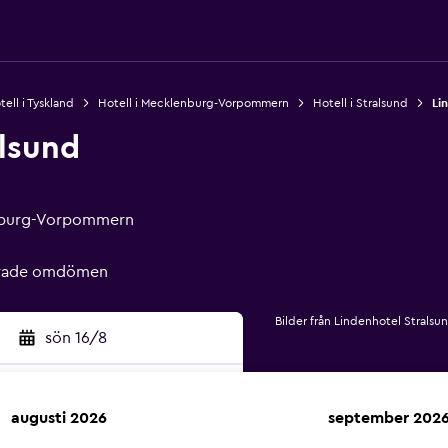
tell i Tyskland
Hotell i Mecklenburg-Vorpommern
Hotell i Stralsund
Li
alsund
enburg-Vorpommern
ierade omdömen
Bilder från Lindenhotel Stralsu
sön 16/8
augusti 2026
september 202