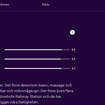
ömen
Plats
8,8
8,6
8,7
oner. Det finns dessutom bastu, massage och
bar och mikrovågsugn. Det finns även flera
-Grunhufe Railway Station och de har
igger nära fastigheten.