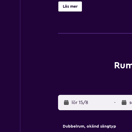
Läs mer
Rum
lör 15/8
-
s
Dubbelrum, okänd sängtyp