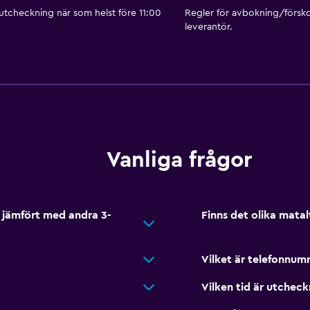
 utcheckning när som helst före 11:00
Regler för avbokning/försk
leverantör.
Allmänt
Fönster
Familjerum
Vardagsrum
Sammanlänkade rum tillg
Vanliga frågor
Heltäckningsmatta
Förvaring
d jämfört med andra 3-
Finns det olika matal
Familjevänligt
Barnsängar tillgängliga
Vilket är telefonnumr
Barnmåltider
Vilken tid är utcheck
endet
Utomhusleksaker för bar