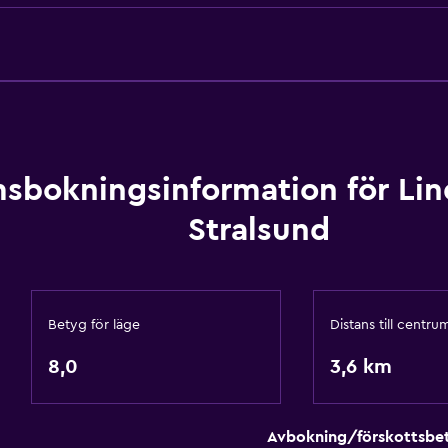
Schampo
Brandvarnare
Värme
Kroppstvål
Papperskorgar
sbokningsinformation för Lin
Tillgänglighet och lämpl
Stralsund
Allergivänliga rum
Rökning förbjuden
Fjäderfri kudde
Betyg för läge
Distans till centru
Övre våningar nås via tr
8,0
3,6 km
Rökningsområden
Privat ingång
Avbokning/förskottsbet