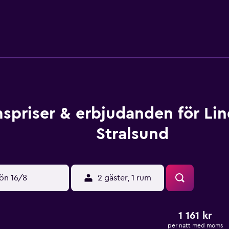
spriser & erbjudanden för Li
Stralsund
ön 16/8
2 gäster, 1 rum
1 161 kr
per natt med moms