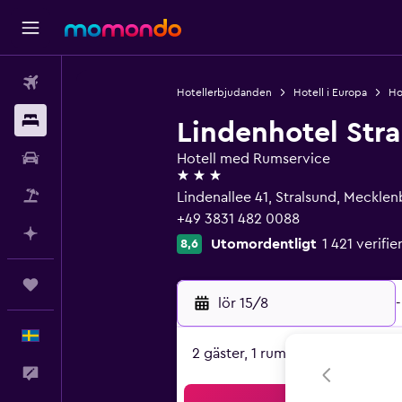
Flyg
Hotellerbjudanden
Hotell i Europa
Ho
Boende
Lindenhotel Str
Hyrbil
Hotell med Rumservice
3 stjärnor
Paketresor
Lindenallee 41, Stralsund, Meckl
+49 3831 482 0088
Planera med AI
Utomordentligt
1 421 verif
8,6
Trips
lör 15/8
-
Svenska
2 gäster, 1 rum
Feedback