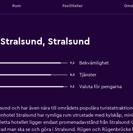
Rum
Faciliteter
Omd
Stralsund, Stralsund
Bekvämlighet
9,2
Tjänster
8,0
Valuta för pengarna
9,5
alsund och har även nära till områdets populära turistattrakti
enhotel Stralsund har rymliga rum utrustade med kylskåp, mini
. Detta hotellet ligger endast promenadavstånd från Stralsund
vad man ska se och göra i Stralsund. Rügen och Rügenbrücke l