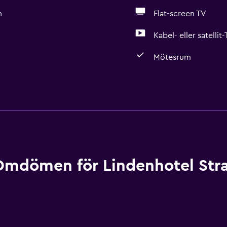
n
Flat-screen TV
Kabel- eller satellit
Mötesrum
Grundläggande bekväml
Gratis WiFi
Wifi tillgängligt i alla o
Internet
Sängkläder
Omdömen för Lindenhotel Str
Handdukar
Fläkt
Brandsläckare
Gratis toalettartiklar