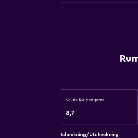
Kylskåp
Kaffemaskin
Matplats
Kök
Kokvrå
Rum
Tjänster och bekvämligheter
Biluthyrning
Väckningsservice
Kassaskåp
Valuta för pengarna
Mötesrum
8,7
Rumservice
Utflyktsdisk
Nyckelåtkomst
Icheckning/Utcheckning