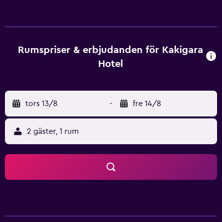
inom promenadavstånd från Kakigara Ryokan. Nomura
Securities och Hatchobori Railway Station kan lätt nås till
fots.
Rumspriser & erbjudanden för Kakigara
Hotel
tors 13/8
-
fre 14/8
2 gäster, 1 rum