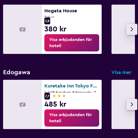
Nogata House
Tokyo
7,8
380 kr
Visa erbjudanden för
hotell
Edogawa
Visa mer
Kuretake Inn Tokyo Funabori
1-7-19 Funabori, Edogawaku, Tokyo
3 stjärnor
7,7
485 kr
Visa erbjudanden för
hotell