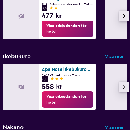
8-6, Sakaecho, Nerima-ku, Tokyo
2 stjärnor
7,6
477 kr
Visa erbjudanden för
hotell
Ikebukuro
Visa mer
Apa Hotel Ikebukuro Eki Kitaguchi
2-48-7, Ikebukuro, Tokyo
3 stjärnor
8,0
558 kr
Visa erbjudanden för
hotell
Nakano
Visa mer