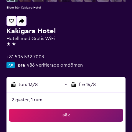
Bilder från Kakigara Hotel
Kakigara Hotel
Hotell med Gratis WiFi
2 stjärnor
+81 505 532 7003
Bra
486 verifierade omdömen
7,8
tors 13/8
-
fre 14/8
2 gäster, 1 rum
Sök