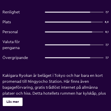
Renlighet
7,7
Plats
8,0
Personal
8,1
Valuta för
7,7
pengarna
Övergripande
7,7
Kakigara Ryokan är beläget i Tokyo och har bara en kort
promenad till Ningyocho Station. Här finns även
bagageförvaring, gratis trådlöst internet på allmänna
platser och hiss. Detta hotellets rummen har kylskåp, plus
nödvändigheter för en trevlig vistelse. Attraktioner i Tokyo
Läs mer
inkluderande Tokyo Stock Exchange och Suiten-gu ligger