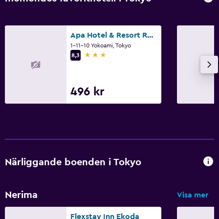
Apa Hotel & Resort Ryogoku Ekimae Tower
1-11-10 Yokoami, Tokyo
3 stjärnor
8,3
496 kr
Närliggande boenden i Tokyo
Nerima
Visa mer
Flexstay Inn Ekoda