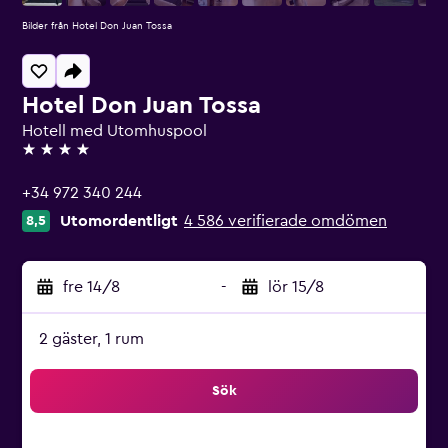
Bilder från Hotel Don Juan Tossa
Hotel Don Juan Tossa
Hotell med Utomhuspool
4 stjärnor
+34 972 340 244
Utomordentligt
4 586 verifierade omdömen
8,5
fre 14/8
-
lör 15/8
2 gäster, 1 rum
Sök