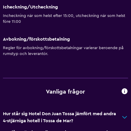
Icheckning/Utcheckning
Väckningsservice
Incheckning när som helst efter 15:00, utcheckning när som helst
Concierge-service
före 11:00
Kassaskåp
Underhållningspersonal
Avbokning/förskottsbetalning
Utflyktsdisk
Regler för avbokning/förskottsbetalningar varierar beroende på
rumstyp och leverantör.
Nyckelkortsåtkomst
Reception dygnet runt
Badrum
Dusch
Vanliga frågor
Hårfön
Toalett
Hur står sig Hotel Don Juan Tossa jämfört med andra
Toalettpapper
4-stjärniga hotell i Tossa de Mar?
Offentligt bad