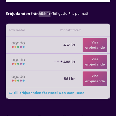
Erbjudanden från
436 kr
/
Billigaste Pris per natt
Leverantör
Per natt totalt
Visa
436 kr
erbjudande
Visa
485 kr
erbjudande
Visa
561 kr
erbjudande
37 till erbjudanden för Hotel Don Juan Tossa