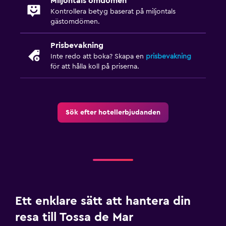
Miljontals omdömen
Mindre pool
Kontrollera betyg baserat på miljontals
gästomdömen.
Pool med utsikt
Prisbevakning
Media och underhållning
Inte redo att boka? Skapa en
prisbevakning
för att hålla koll på priserna.
Flat-screen TV
Delat lounge/TV-område
TV
Sök efter hotellerbjudanden
Hälsa och säkerhet
Daglig städning
Förstahjälpenlåda
Säkerhetsvakt dygnet runt
Ett enklare sätt att hantera din
Parkering och transport
resa till Tossa de Mar
Parkering