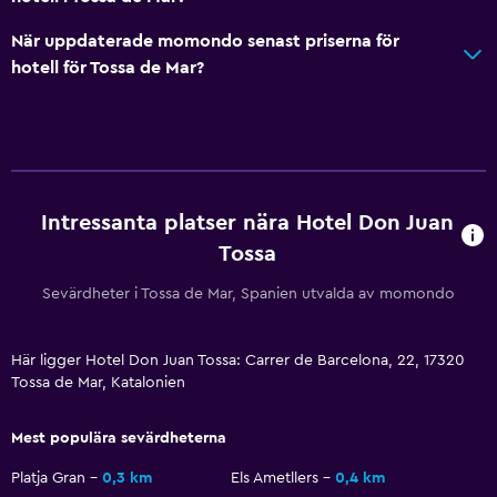
Barnpool
När uppdaterade momondo senast priserna för
Barnvänlig buffé
hotell för Tossa de Mar?
Inomhus lekområde
Klubb för barn
Utomhusleksaker för barn
Lekplats
Intressanta platser nära Hotel Don Juan
Restauranger
Tossa
Minibar
Sevärdheter i Tossa de Mar, Spanien utvalda av momondo
Kafeteria
Restaurang
Här ligger Hotel Don Juan Tossa: Carrer de Barcelona, 22, 17320
Tossa de Mar, Katalonien
Bar/lounge
Te/kaffebryggare
Mest populära sevärdheterna
Försäljningsautomat (drycker)
Platja Gran
0,3 km
Els Ametllers
0,4 km