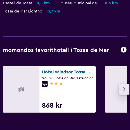
Castell de Tossa
0,5 km
Museu Municipal de Tossa de Mar
0,6 km
Utomhus
Tossa de Mar Lighthouse
0,7 km
Terrass/uteplats
Strandstolar
Balkong
Utomhusmöbler
momondos favorithotell i Tossa de Mar
Trädgård
Allmänt
Hotel Windsor Tossa - Adults Only +16
Nou 28, Tossa de Mar, Katalonien
Familjerum
3 stjärnor
9,3
Trägolv eller parkettgolv
Ljudisolerade rum
868 kr
Telefon
Förvaring