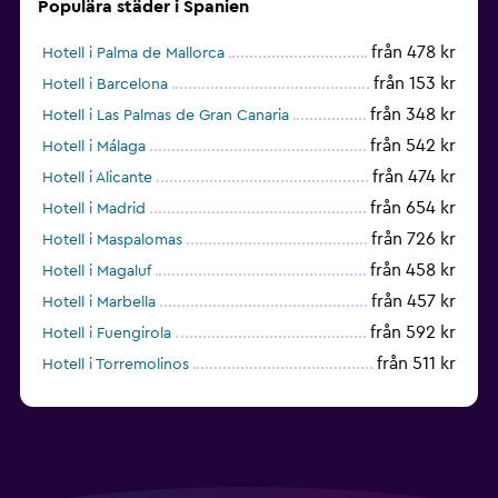
Populära städer i Spanien
från 478 kr
Hotell i Palma de Mallorca
från 153 kr
Hotell i Barcelona
från 348 kr
Hotell i Las Palmas de Gran Canaria
från 542 kr
Hotell i Málaga
från 474 kr
Hotell i Alicante
från 654 kr
Hotell i Madrid
från 726 kr
Hotell i Maspalomas
från 458 kr
Hotell i Magaluf
från 457 kr
Hotell i Marbella
från 592 kr
Hotell i Fuengirola
från 511 kr
Hotell i Torremolinos
från 434 kr
Hotell i Torrevieja