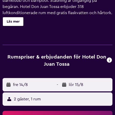
barnklubb och barnpool. Städning är tillgänglig på
begäran. Hotel Don Juan Tossa erbjuder 318
luftkonditionerade rum med gratis flaskvatten och hårtork.
På tv:n kan du se satellitkanaler. Badrummen har badkar
Läs mer
eller dusch med djupa badkar. Detta hotell i Tossa de Mar
erbjuder sina gäster gratis wi-fi. Skrivbord och telefon
finns. Städning erbjuds dagligen och byte av handdukar
kan fås på begäran. Städning sker på begäran. En
utomhuspool och barnpool finns på området.
Fritidsaktiviteterna nedan finns antingen tillgängliga på
Rumspriser & erbjudanden för Hotel Don
plats eller i närheten. Avgifter kan tillkomma.
Juan Tossa
fre 14/8
-
lör 15/8
2 gäster, 1 rum