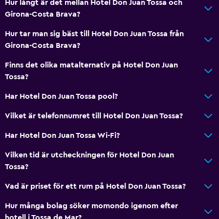
Hur långt är det mellan Hotel Don Juan Tossa och
Privat badrum
Girona-Costa Brava?
Walk-in-dusch
Hur tar man sig bäst till Hotel Don Juan Tossa från
Girona-Costa Brava?
Saker att göra
Finns det olika matalternativ på Hotel Don Juan
Presentbutik
Tossa?
Sällskapsspel/pussel
Har Hotel Don Juan Tossa pool?
Spelrum
Vilket är telefonnumret till Hotel Don Juan Tossa?
Bingo
Bordtennis
Har Hotel Don Juan Tossa Wi-Fi?
Biljardbord
Vilken tid är utcheckningen för Hotel Don Juan
Nattklubb
Tossa?
Vad är priset för ett rum på Hotel Don Juan Tossa?
Familjevänligt
Hur många bolag söker momondo igenom efter
Barnsängar tillgängliga
hotell i Tossa de Mar?