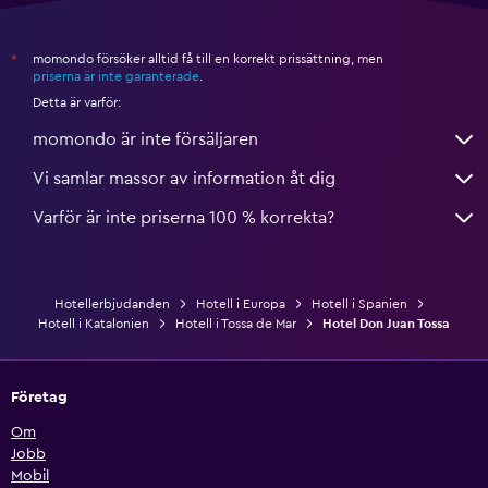
momondo försöker alltid få till en korrekt prissättning, men
*
priserna är inte garanterade
.
Detta är varför:
momondo är inte försäljaren
Vi samlar massor av information åt dig
Varför är inte priserna 100 % korrekta?
Hotellerbjudanden
Hotell i Europa
Hotell i Spanien
Hotell i Katalonien
Hotell i Tossa de Mar
Hotel Don Juan Tossa
Företag
Om
Jobb
Mobil