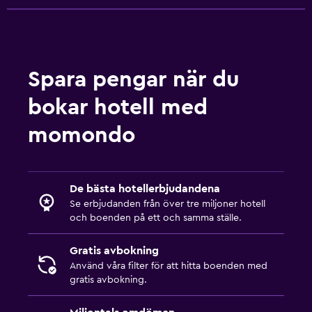
Tillgänglighet och lämplighet
Rökfria rum tillgängliga
Hiss
Nås via hiss
Spara pengar när du
Fjäderfri kudde
bokar hotell med
momondo
Sovrum
Uttag nära sängen
Bäddsoffa
De bästa hotellerbjudandena
Klädhängare
Se erbjudanden från över tre miljoner hotell
och boenden på ett och samma ställe.
Garderob eller klädkammare
Gratis avbokning
Pool
Använd våra filter för att hitta boenden med
gratis avbokning.
Poolbar
Utomhuspool