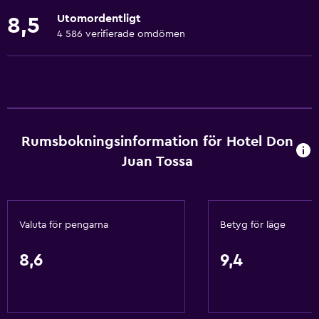
Sängkläder
Utomordentligt
8,5
Handdukar
4 586 verifierade omdömen
Brandsläckare
Gratis toalettartiklar
Schampo
Brandvarnare
Rumsbokningsinformation för Hotel Don
Värme
Juan Tossa
Kroppstvål
Luftkonditionering
Papperskorgar
Valuta för pengarna
Betyg för läge
Balsam
8,6
9,4
Tjänster och bekvämligheter
Konferensrum
Affärscentrum