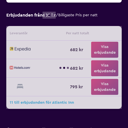
Erbjudanden från
682 kr
/
Billigaste Pris per natt
Leverantör
Per natt totalt
Visa
682 kr
erbjudande
Visa
682 kr
erbjudande
Visa
795 kr
erbjudande
11 till erbjudanden för Atlantic Inn