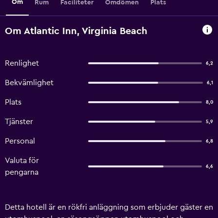
Om
Rum
Faciliteter
Omdömen
Plats
Om Atlantic Inn, Virginia Beach
Renlighet
6,2
Bekvämlighet
6,1
Plats
8,0
Tjänster
5,9
Personal
6,8
Valuta för
6,6
pengarna
Detta hotell är en rökfri anläggning som erbjuder gäster en