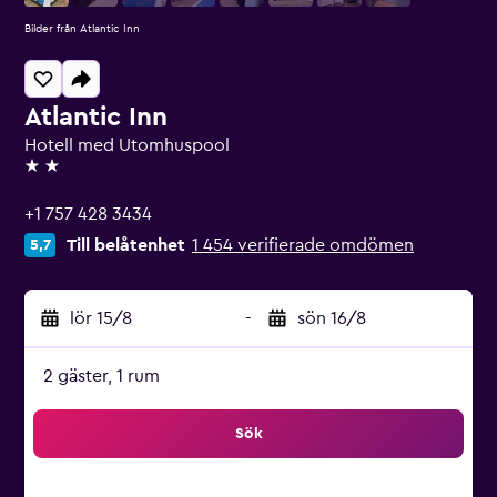
Bilder från Atlantic Inn
Atlantic Inn
Hotell med Utomhuspool
2 stjärnor
+1 757 428 3434
Till belåtenhet
1 454 verifierade omdömen
5,7
lör 15/8
-
sön 16/8
2 gäster, 1 rum
Sök