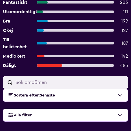
Fantastiskt
203
Utomordentligt
111
Bra
199
Okej
127
Till
187
belåtenhet
Mediokert
142
Dåligt
485
Sortera efter
:
Senaste
Alla filter