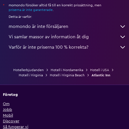
momondo försöker alltid få till en korrekt prissättning, men
*
priserna är inte garanterade
.
Detta är varför:
momondo är inte försäljaren
Vi samlar massor av information åt dig
Varför är inte priserna 100 % korrekta?
Hotellerbjudanden
Hotell i Nordamerika
Hotell i USA
Hotell i Virginia
Hotell i Virginia Beach
Atlantic Inn
Företag
Om
Jobb
Mobil
Discover
Så fungerar vi