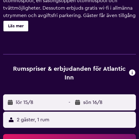
utomhuspool, en säsongsöppen utomhuspool och
tvättmöjligheter. Dessutom erbjuds gratis wi-fi i allmänna
utrymmen och avgiftsfri parkering. Gäster får även tillgång
till bekvämligheter som ett värdeförvaringsskåp i
Läs mer
receptionen och en varuautomat. Atlantic Inn har 42
luftkonditionerade rum som har ingång från loftgång samt
hårtork och strykjärn/strykbräda. På tv:n kan du se
kabelpremiumkanaler. Pentry har kylskåp och
mikrovågsugn. Badrummen har badkar/dusch. Gäster har
tillgång till gratis wi-fi. Skrivbord och telefon finns.
Rumspriser & erbjudanden för Atlantic
Städning sker dagligen. Detta hotell har bland annat en
Inn
utomhuspool. Fritidsaktiviteterna nedan finns antingen
tillgängliga på plats eller i närheten. Avgifter kan
tillkomma.
lör 15/8
-
sön 16/8
2 gäster, 1 rum