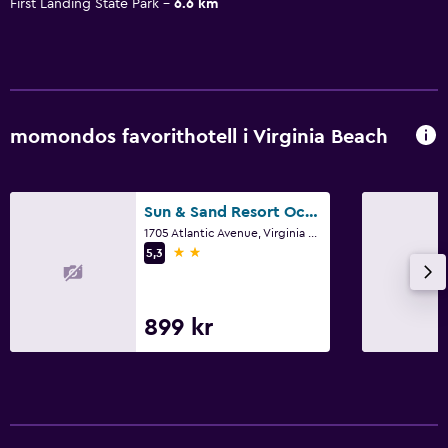
First Landing State Park
6.6 km
momondos favorithotell i Virginia Beach
Sun & Sand Resort Oceanfront Suites
1705 Atlantic Avenue, Virginia Beach, VA
2 stjärnor
5,3
899 kr