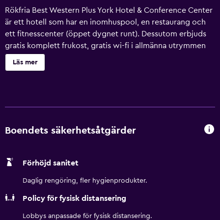
Rökfria Best Western Plus York Hotel & Conference Center
är ett hotell som har en inomhuspool, en restaurang och
ett fitnesscenter (öppet dygnet runt). Dessutom erbjuds
gratis komplett frukost, gratis wi-fi i allmänna utrymmen
och avgiftsfri parkering. Här erbjuds dessutom bland annat
Läs mer
en bar/lounge, en snackbar/deli och ett business-center
(öppet dygnet runt). Best Western Plus York Hotel &
Conference Center erbjuder 122 luftkonditionerade rum
med värdeförvaringsskåp och gratis flaskvatten. På tv:n
kan du se kabelpremiumkanaler och ha tillgång till Netflix.
På rummet finns kylskåp, mikrovågsugn och kaffe- och
Boendets säkerhetsåtgärder
tebryggare. Badrummen har badkar/dusch, badrockar,
gratis toalettartiklar och hårtorkar. Detta hotell i York
Förhöjd sanitet
erbjuder gratis fast internetuppkoppling och wi-fi.
Skrivbord och telefon finns. Dessutom har rummen
Daglig rengöring, fler hygienprodukter.
strykjärn/strykbräda och mörkläggningsgardiner. Städning
Policy för fysisk distansering
sker dagligen. Detta hotell har bland annat en
inomhuspool och fitnesscenter (öppet dygnet runt).
Lobbys anpassade för fysisk distansering.