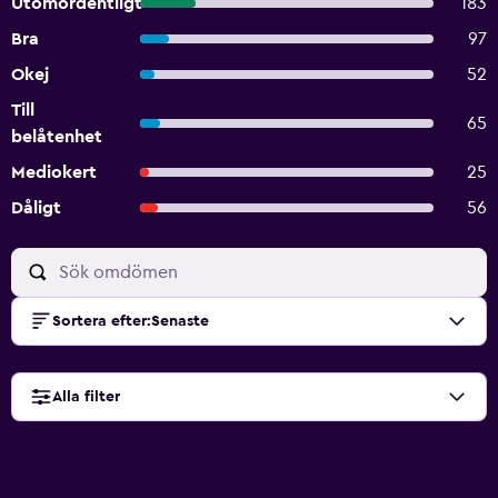
Utomordentligt
183
Bra
97
Okej
52
Till
65
belåtenhet
Mediokert
25
Dåligt
56
Sortera efter
:
Senaste
Alla filter