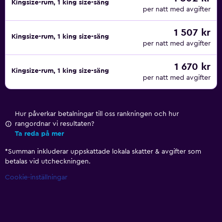
Kingsize-rum, 1 king size-säng
per natt med avgifter
1 507 kr
Kingsize-rum, 1 king size-säng
per natt med avgifter
1 670 kr
Kingsize-rum, 1 king size-säng
per natt med avgifter
Hur påverkar betalningar till oss rankningen och hur
rangordnar vi resultaten?
Ta reda på mer
*
Summan inkluderar uppskattade lokala skatter & avgifter som
betalas vid utcheckningen.
Cookie-inställningar