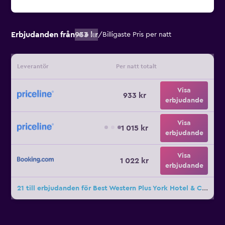
Erbjudanden från
933 kr
/
Billigaste Pris per natt
Leverantör
Per natt totalt
Visa
933 kr
erbjudande
Visa
1 015 kr
erbjudande
Visa
1 022 kr
erbjudande
21 till erbjudanden för Best Western Plus York Hotel & Conference Center