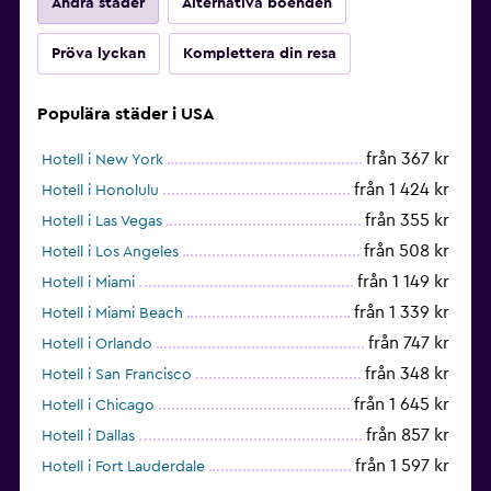
Andra städer
Alternativa boenden
Pröva lyckan
Komplettera din resa
Populära städer i USA
från 367 kr
Hotell i New York
från 1 424 kr
Hotell i Honolulu
från 355 kr
Hotell i Las Vegas
från 508 kr
Hotell i Los Angeles
från 1 149 kr
Hotell i Miami
från 1 339 kr
Hotell i Miami Beach
från 747 kr
Hotell i Orlando
från 348 kr
Hotell i San Francisco
från 1 645 kr
Hotell i Chicago
från 857 kr
Hotell i Dallas
från 1 597 kr
Hotell i Fort Lauderdale