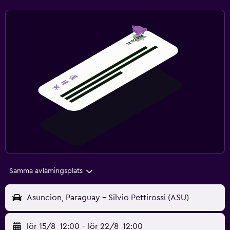
Samma avlämingsplats
Asuncion, Paraguay - Silvio Pettirossi (ASU)
lör 15/8
12:00
-
lör 22/8
12:00