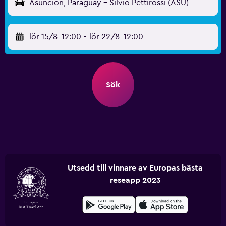
Asuncion, Paraguay - Silvio Pettirossi (ASU)
lör 15/8
12:00
-
lör 22/8
12:00
Sök
Utsedd till vinnare av Europas bästa
reseapp 2023