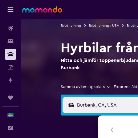
Biluthyrning
Biluthyrning i USA
Biluthy
Flyg
Boende
Hyrbilar fr
Hyrbil
Hitta och jämför toppenerbjudand
Paketresor
Burbank
Planera med AI
Samma avlämingsplats
Förarens åld
Trips
Svenska
Feedback