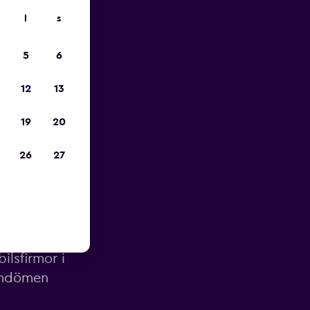
l
s
pp
5
6
12
13
19
20
26
27
rbank
ilsfirmor i
omdömen