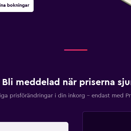
ina bokningar
Bli meddelad när priserna sj
iga prisförändringar i din inkorg – endast med P