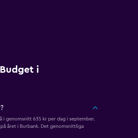
 Budget i
r?
 på i genomsnitt 635 kr per dag i september.
 på året i Burbank. Det genomsnittliga