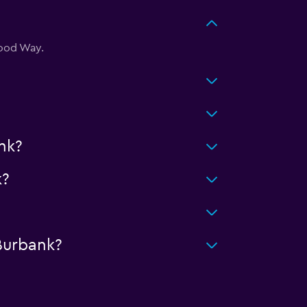
wood Way.
nk?
k?
 Burbank?