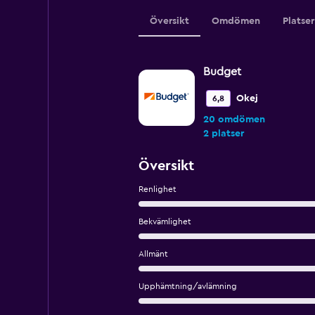
Översikt
Omdömen
Platser
Budget
Okej
6,8
20 omdömen
2 platser
Översikt
Renlighet
Bekvämlighet
Allmänt
Upphämtning/avlämning