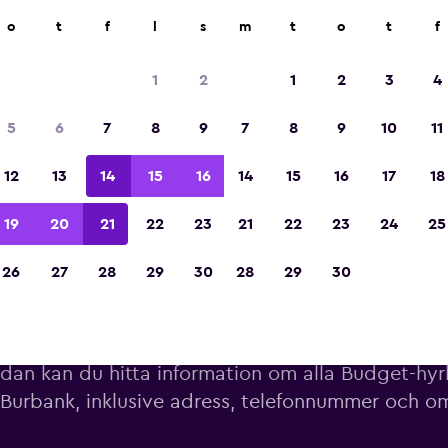
o
t
f
l
s
m
t
o
t
f
Utsedd till vinnare av Europas bästa resea
2023
1
2
1
2
3
4
5
6
7
8
9
7
8
9
10
11
12
13
14
15
16
14
15
16
17
18
19
20
21
22
23
21
22
23
24
25
26
27
28
29
30
28
29
30
Hyrbilskontor för Budget i Bu
dan kan du hitta information om alla Budget-hyrb
Burbank, inklusive adress, telefonnummer och 