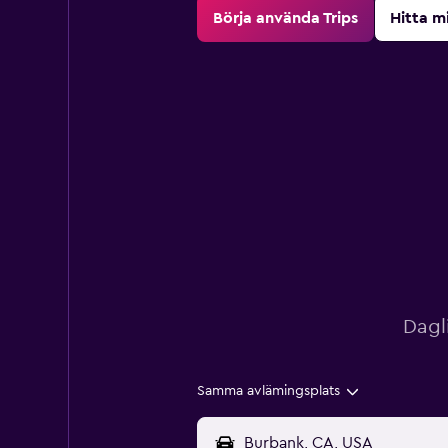
Börja använda Trips
Hitta m
Dagl
Samma avlämingsplats