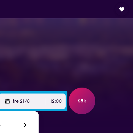
Sök
fre 21/8
12:00
6