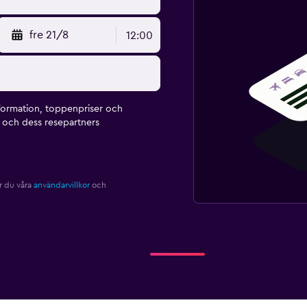
fre 21/8
12:00
formation, toppenpriser och
och dess resepartners
r du våra
användarvillkor
och