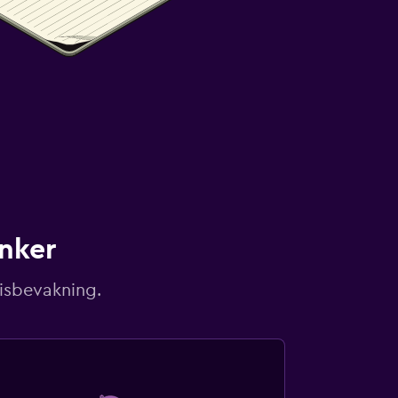
unker
risbevakning.