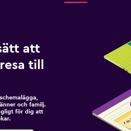
sätt att
esa till
t schemalägga,
änner och familj.
ngligt för dig att
kar.