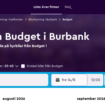
Lista över firmor
FAQ
rning i Kalifornien
Biluthyrning i Burbank
Budget
ån Budget i Burbank
e på hyrbilar från Budget i
er:
25-65
Endast bilar från Budget
fre 14/8
12:00
augusti 2026
september 202