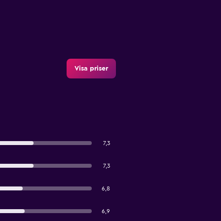
Visa priser
7,3
7,3
6,8
6,9