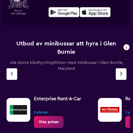
Utbud av minibussar att hyra i Glen
Burnie
Alla större biluthyrningsfirmor med minibussar i Glen Burnie,
Maryland
Enterprise Rent-A-Car
Ren
2 platser
1 pla
Visa priser
V