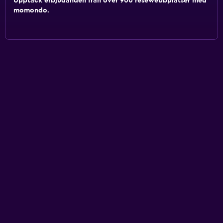
Upptäck erbjudanden från över 900 resewebbplatser med
momondo.