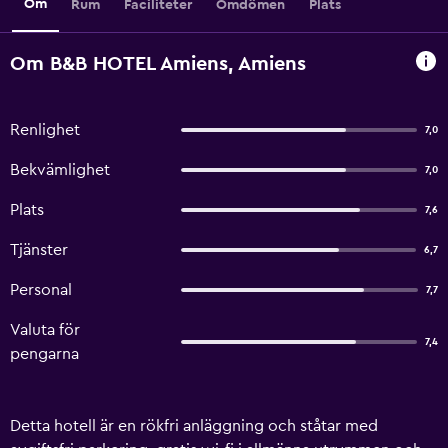
Om
Rum
Faciliteter
Omdömen
Plats
Om B&B HOTEL Amiens, Amiens
Renlighet
7,0
Bekvämlighet
7,0
Plats
7,6
Tjänster
6,7
Personal
7,7
Valuta för
7,4
pengarna
Detta hotell är en rökfri anläggning och ståtar med