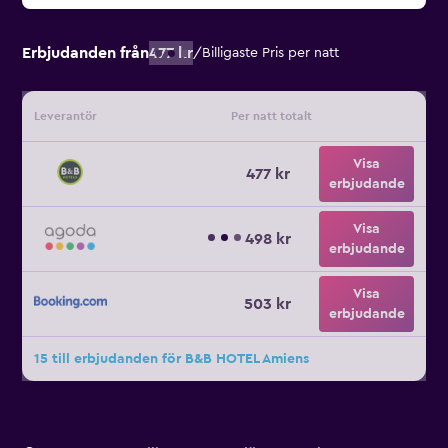
Erbjudanden från
477 kr
/
Billigaste Pris per natt
Leverantör
Per natt totalt
Visa
477 kr
erbjudande
Visa
498 kr
erbjudande
Visa
503 kr
erbjudande
15 till erbjudanden för B&B HOTEL Amiens