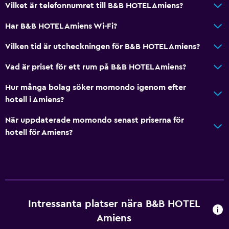
Vilket är telefonnumret till B&B HOTEL Amiens?
Kabel- eller satellit-TV
Har B&B HOTEL Amiens Wi-Fi?
Flat-screen TV
TV
Vilken tid är utcheckningen för B&B HOTEL Amiens?
Vad är priset för ett rum på B&B HOTEL Amiens?
Sovrum
Hur många bolag söker momondo igenom efter
Klädhängare
hotell i Amiens?
Uttag nära sängen
När uppdaterade momondo senast priserna för
Garderob eller klädkammare
hotell för Amiens?
Restauranger
Mat kan levereras till gästboendet
Försäljningsautomat (drycker)
Försäljningsautomat (snacks)
Intressanta platser nära B&B HOTEL
Amiens
Parkering och transport