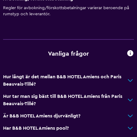
Regler för avbokning/förskottsbetalningar varierar beroende på
Badrum
rumstyp och leverantör.
Upphöjd toalett
Toalett
Toalettpapper
Dusch
Vanliga frågor
Privat badrum
Hur långt är det mellan B&B HOTEL Amiens och Paris
Allmänt
Beauvais-Tillé?
Ljudisolerade rum
Hur tar man sig bäst till B&B HOTEL Amiens från Paris
Ljudisolering
Beauvais-Tillé?
Familjerum
Är B&B HOTEL Amiens djurvänligt?
Heltäckningsmatta
Har B&B HOTEL Amiens pool?
Media och underhållning