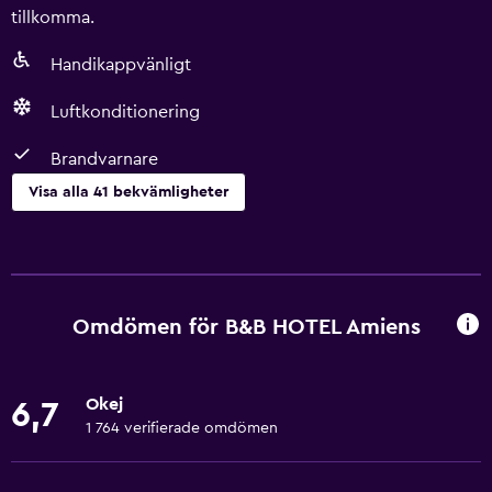
tillkomma.
Handikappvänligt
Luftkonditionering
Brandvarnare
Visa alla 41 bekvämligheter
Tillgänglighet och lämplighet
Rökfria rum tillgängliga
Hela enheten är rullstolsanpassad
Omdömen för B&B HOTEL Amiens
Husdjur får medtagas vid förfrågan. Kostnader kan
tillkomma.
Okej
6,7
Handikappvänligt
1 764 verifierade omdömen
Lättillgänglig dusch
Nedsänkt vask