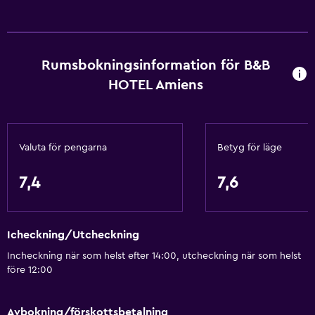
Hiss
Fjäderfri kudde
Nås via hiss
Rumsbokningsinformation för B&B
Övre våningar nås med hiss
HOTEL Amiens
Grundläggande bekvämligheter
Gratis WiFi
Valuta för pengarna
Betyg för läge
Internet
7,4
7,6
Kroppstvål
Handdukar
Luftkonditionering
Icheckning/Utcheckning
Brandvarnare
Incheckning när som helst efter 14:00, utcheckning när som helst
före 12:00
Värme
Papperskorgar
Avbokning/förskottsbetalning