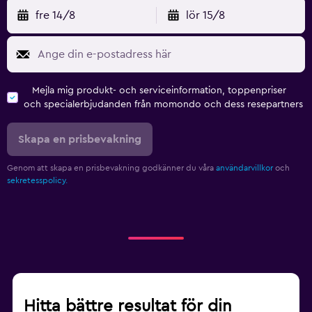
fre 14/8
lör 15/8
Mejla mig produkt- och serviceinformation, toppenpriser
och specialerbjudanden från momondo och dess resepartners
Skapa en prisbevakning
Genom att skapa en prisbevakning godkänner du våra
användarvillkor
och
sekretesspolicy.
Hitta bättre resultat för din