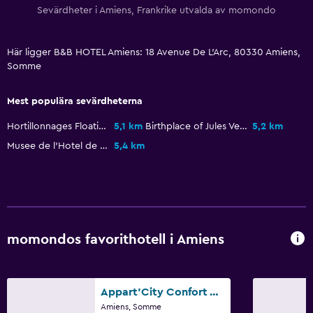
Sevärdheter i Amiens, Frankrike utvalda av momondo
Gratis parkering
Privat parkering
Här ligger B&B HOTEL Amiens: 18 Avenue De L'Arc, 80330 Amiens,
Somme
Hälsa och säkerhet
Mest populära sevärdheterna
Daglig städning
Förstahjälpenlåda
Hortillonnages Floating Gardens
5,1 km
Birthplace of Jules Vernes
5,2 km
Musee de l'Hotel de Berny
5,4 km
Arbetsyta
Skrivbord
momondos favorithotell i Amiens
Appart'City Confort Amiens Gare
Amiens, Somme