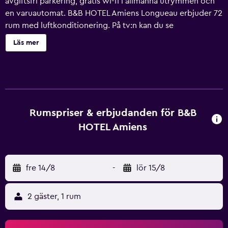
avgiftsfri parkering, gratis wi-fi i allmänna utrymmen och
en varuautomat. B&B HOTEL Amiens Longueau erbjuder 72
rum med luftkonditionering. På tv:n kan du se
satellitkanaler. Badrummen har dusch. Detta hotell i
Läs mer
Longueau erbjuder sina gäster gratis wi-fi. Städning sker
dagligen.
Rumspriser & erbjudanden för B&B
HOTEL Amiens
fre 14/8
-
lör 15/8
2 gäster, 1 rum