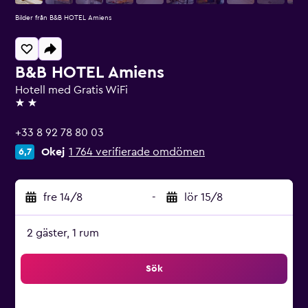
Bilder från B&B HOTEL Amiens
B&B HOTEL Amiens
Hotell med Gratis WiFi
2 stjärnor
+33 8 92 78 80 03
Okej
1 764 verifierade omdömen
6,7
fre 14/8
-
lör 15/8
2 gäster, 1 rum
Sök