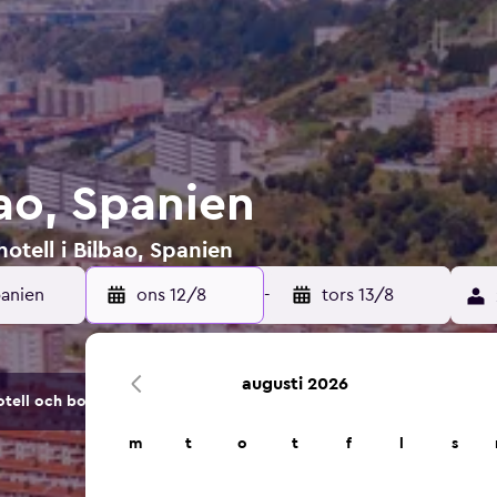
bao, Spanien
otell i Bilbao, Spanien
ons 12/8
-
tors 13/8
augusti 2026
tell och boendealternativ.
m
t
o
t
f
l
s