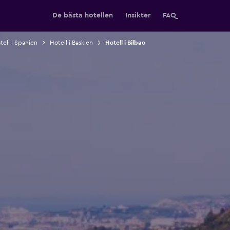
De bästa hotellen
Insikter
FAQ
tell i Spanien
Hotell i Baskien
Hotell i Bilbao