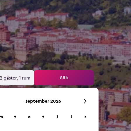
Sök
2 gäster, 1 rum
september 2026
m
t
o
t
f
l
s