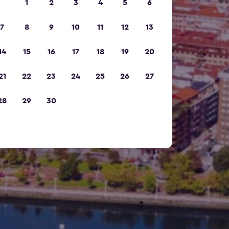
1
2
3
4
5
6
7
8
9
10
11
12
13
14
15
16
17
18
19
20
21
22
23
24
25
26
27
28
29
30