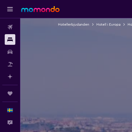
Hotellerbjudanden
Hotell i Europa
Ho
Flyg
Boende
Hyrbil
Paketresor
Planera med AI
Trips
Svenska
Feedback