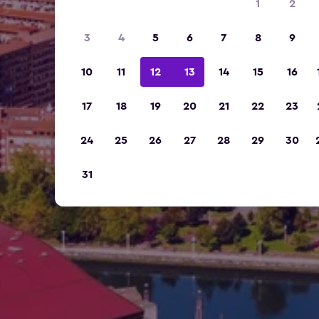
1
2
3
4
5
6
7
8
9
10
11
12
13
14
15
16
17
18
19
20
21
22
23
24
25
26
27
28
29
30
31