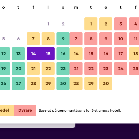
k
o
t
f
l
s
m
t
o
t
f
1
2
1
2
3
4
lligaste Pris per natt
5
6
7
8
9
7
8
9
10
11
ör
Per natt
12
13
14
15
16
14
15
16
17
18
totalt
19
20
21
22
23
21
22
23
24
25
847 kr
Visa erbjudande
26
27
28
29
30
28
29
30
850 kr
Visa erbjudande
1 135 kr
Visa erbjudande
edel
Dyrare
Baserat på genomsnittspris för 3-stjärniga hotell.
us