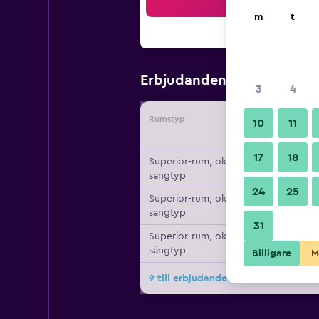
Sö
m
t
847 kr
Erbjudanden från
/
Bi
3
4
Rumstyp
Leverant
10
11
17
18
Superior-rum, okänd
sängtyp
24
25
Superior-rum, okänd
sängtyp
31
Superior-rum, okänd
sängtyp
Billigare
M
9 till erbjudanden för Hotel Comeni