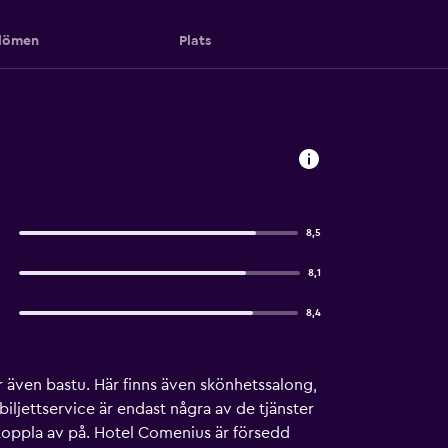
ömen
Plats
8,5
8,1
8,4
r även bastu. Här finns även skönhetssalong,
jettservice är endast några av de tjänster
 koppla av på. Hotel Comenius är försedd