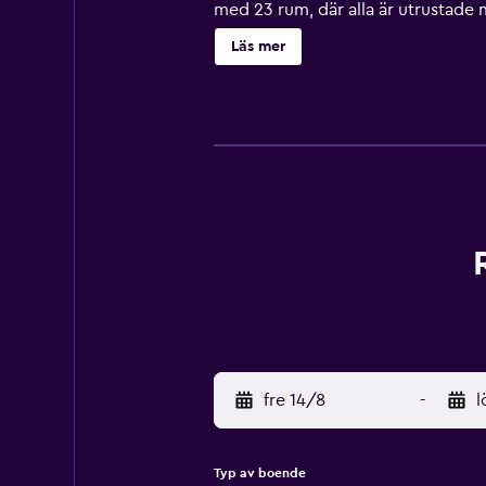
med 23 rum, där alla är utrustade 
ligger i hjärtat av Berlins nöjesd
Läs mer
ligger endast en kort bilfärd från d
fre 14/8
-
l
Typ av boende