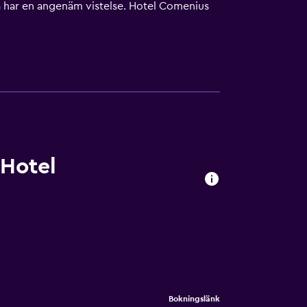
rna har en angenäm vistelse. Hotel Comenius
Wall, Potsdamer Platz och Brandenburger Tor
 Hotel
Bokningslänk