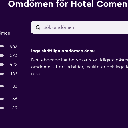
Omdömen för Hotel Comen
dömen
847
Inga skriftliga omdömen ännu
573
Detta boende har betygsatts av tidigare gäster, 
422
omdöme. Utforska bilder, faciliteter och läge f
163
resa.
83
56
42