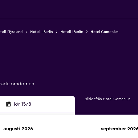
tell i Tyskland
Hotell i Berlin
Hotell i Berlin
Hotel Comenius
ierade omdömen
Bilder från Hotel Comenius
lör 15/8
augusti 2026
september 202