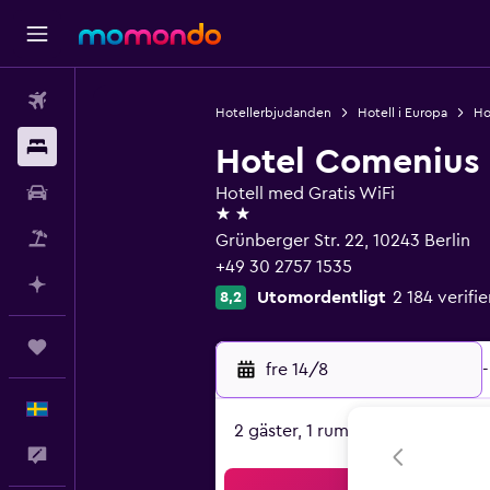
Flyg
Hotellerbjudanden
Hotell i Europa
Ho
Boende
Hotel Comenius
Hyrbil
Hotell med Gratis WiFi
2 stjärnor
Paketresor
Grünberger Str. 22, 10243 Berlin
+49 30 2757 1535
Planera med AI
Utomordentligt
2 184 verif
8,2
Trips
fre 14/8
-
Svenska
2 gäster, 1 rum
Feedback