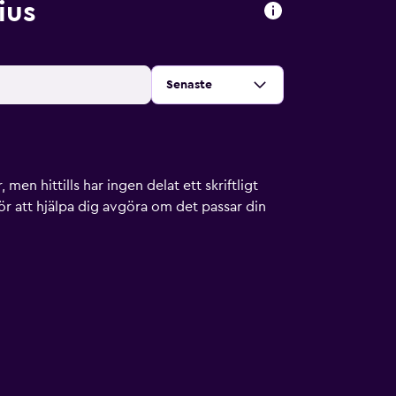
ius
Sortera efter
:
Senaste
men hittills har ingen delat ett skriftligt
ör att hjälpa dig avgöra om det passar din