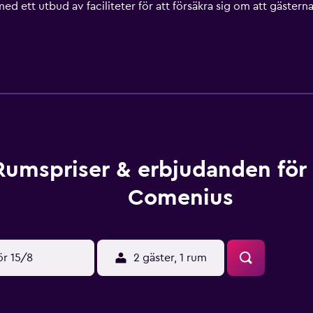
med ett utbud av faciliteter för att försäkra sig om att gäste
istrikt med restauranger, kaféer och barer mycket nära. Berlin 
etta hotellet.
Rumspriser & erbjudanden för
Comenius
ör 15/8
2 gäster, 1 rum