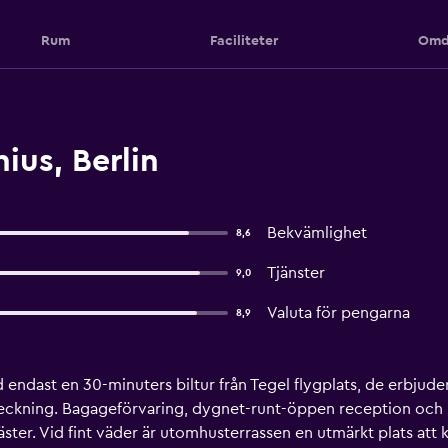
Rum
Faciliteter
Omd
us, Berlin
Bekvämlighet
8,6
Tjänster
9,0
Valuta för pengarna
8,9
 endast en 30-minuters biltur från Tegel flygplats, de erbjude
ckning. Bagageförvaring, dygnet-runt-öppen reception och bil
äster. Vid fint väder är utomhusterrassen en utmärkt plats att