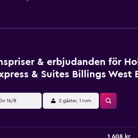
spriser & erbjudanden för Hol
xpress & Suites Billings West
ön 16/8
2 gäster, 1 rum
1 608 kr