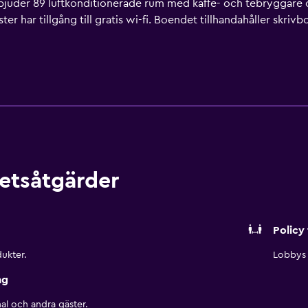
erbjuder 89 luftkonditionerade rum med kaffe- och tebryggare 
har tillgång till gratis wi-fi. Boendet tillhandahåller skrivbo
kan förekomma). Dessutom har rummen strykjärn/strykbräda oc
ubbelpool finns på området. Här finns även fitnesscenter (öp
etsåtgärder
Policy 
ukter.
Lobbys 
ng
al och andra gäster.