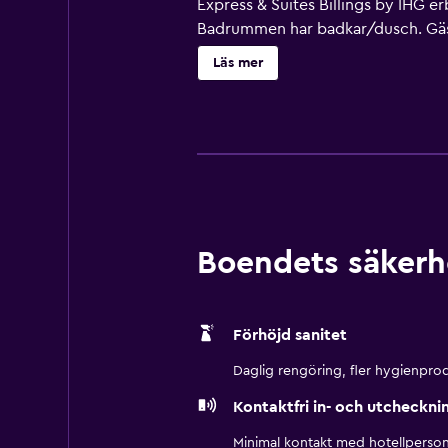
Express & Suites Billings by IHG 
Badrummen har badkar/dusch. Gäster 
lokalsamtal ingår (restriktioner 
Läs mer
dagligen. En inomhuspool och en b
Boendets säkerh
Förhöjd sanitet
Daglig rengöring, fler hygienprod
Kontaktfri in- och utcheckni
Minimal kontakt med hotellperson