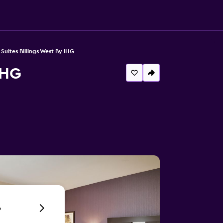
Suites Billings West By IHG
IHG
6