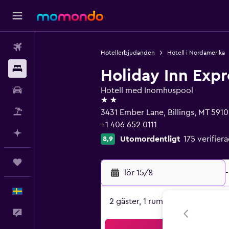
Flyg
Hotellerbjudanden
Hotell i Nordamerika
Boende
Holiday Inn Expr
Hyrbil
Hotell med Inomhuspool
2 stjärnor
Paketresor
3431 Ember Lane, Billings, MT 591
+1 406 652 0111
Planera med AI
Utomordentligt
175 verifie
8,9
Trips
lör 15/8
-
Svenska
2 gäster, 1 rum
Feedback