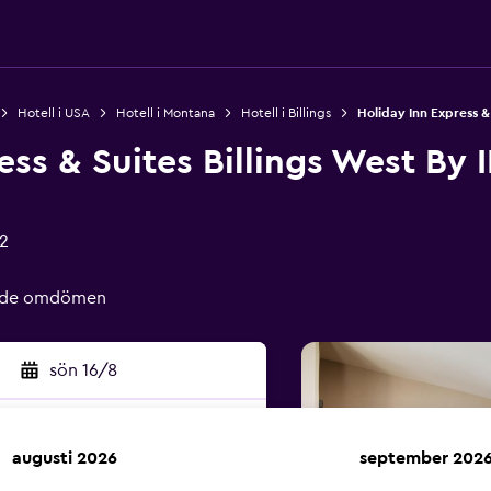
Hotell i USA
Hotell i Montana
Hotell i Billings
Holiday Inn Express & 
ess & Suites Billings West By 
02
rade omdömen
sön 16/8
augusti 2026
september 202