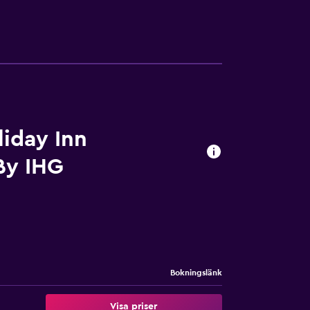
iday Inn
 By IHG
Bokningslänk
Visa priser