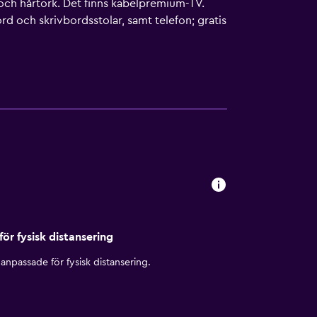
och hårtork. Det finns kabelpremium-TV.
rd och skrivbordsstolar, samt telefon; gratis
h mörkläggningsgardiner. Städning sker
pet dygnet runt).
för fysisk distansering
anpassade för fysisk distansering.