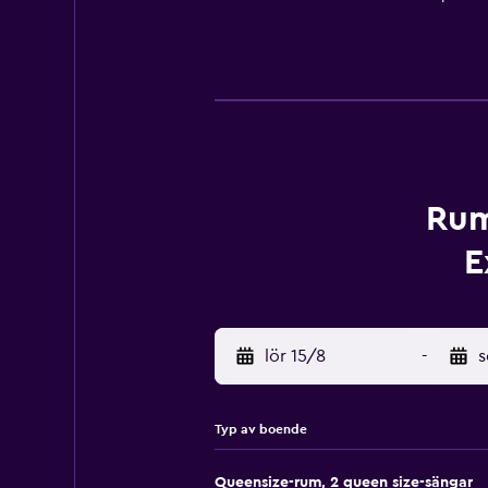
Rum
E
lör 15/8
-
s
Typ av boende
Queensize-rum, 2 queen size-sängar