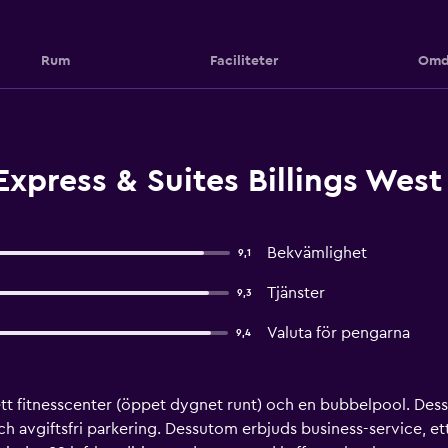
Rum
Faciliteter
Omd
xpress & Suites Billings West 
Bekvämlighet
9,1
Tjänster
9,3
Valuta för pengarna
9,4
tt fitnesscenter (öppet dygnet runt) och en bubbelpool. Dess
ch avgiftsfri parkering. Dessutom erbjuds business-service, 