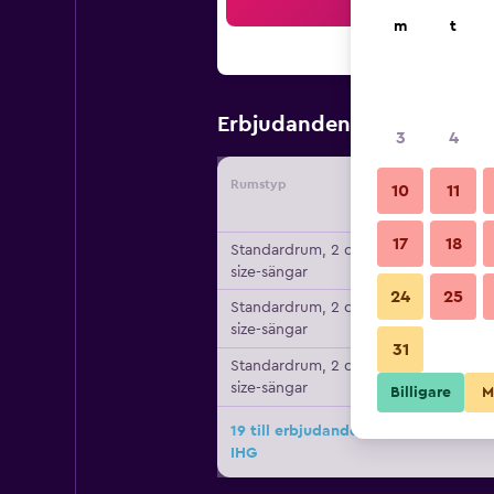
Sö
m
t
1 064 kr
Erbjudanden från
/
3
4
Rumstyp
Leverant
10
11
17
18
Standardrum, 2 queen
size-sängar
24
25
Standardrum, 2 queen
size-sängar
31
Standardrum, 2 queen
size-sängar
Billigare
M
19 till erbjudanden för Holiday Inn E
IHG