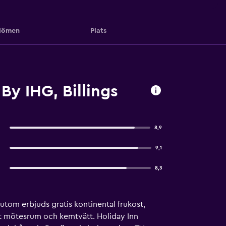
ömen
Plats
By IHG, Billings
8,9
9,1
8,3
utom erbjuds gratis kontinental frukost,
ett mötesrum och kemtvätt. Holiday Inn