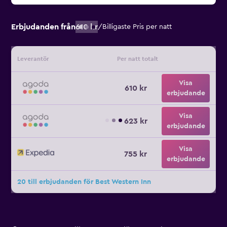
Erbjudanden från
610 kr
/
Billigaste Pris per natt
Leverantör
Per natt totalt
Visa
610 kr
erbjudande
Visa
623 kr
erbjudande
Visa
755 kr
erbjudande
20 till erbjudanden för Best Western Inn