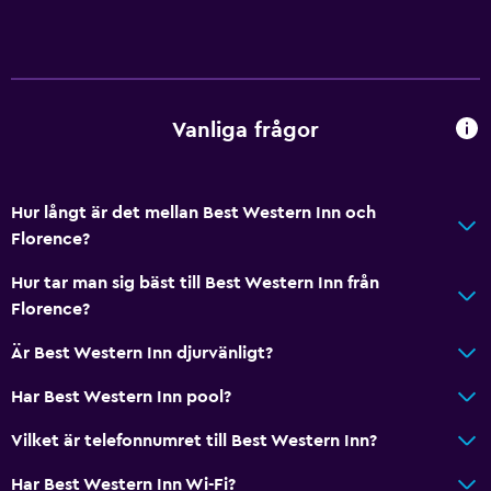
Mikrovågsugn
Hälsa och säkerhet
Övervakningskameror utanför boendet
Vanliga frågor
Daglig städning
Förstahjälpenlåda
Hur långt är det mellan Best Western Inn och
Övervakningskameror i gemensamma utrymmen
Florence?
Tjänster och bekvämligheter
Hur tar man sig bäst till Best Western Inn från
Florence?
Affärscentrum
Väckningsservice
Är Best Western Inn djurvänligt?
Expressutcheckning
Har Best Western Inn pool?
Reception dygnet runt
Vilket är telefonnumret till Best Western Inn?
Badrum
Har Best Western Inn Wi-Fi?