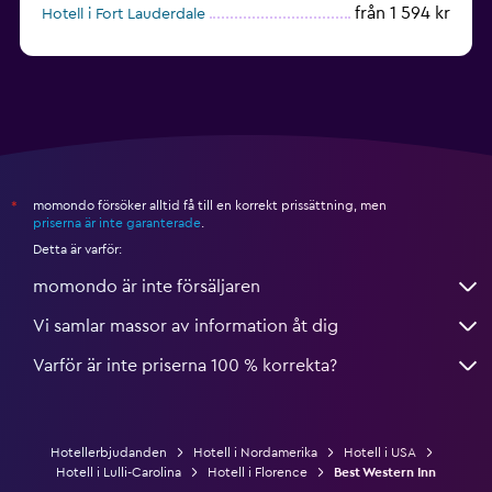
från 1 594 kr
Hotell i Fort Lauderdale
från 1 986 kr
Hotell i Nashville
momondo försöker alltid få till en korrekt prissättning, men
*
priserna är inte garanterade
.
Detta är varför:
momondo är inte försäljaren
Vi samlar massor av information åt dig
Varför är inte priserna 100 % korrekta?
Hotellerbjudanden
Hotell i Nordamerika
Hotell i USA
Hotell i Lulli-Carolina
Hotell i Florence
Best Western Inn