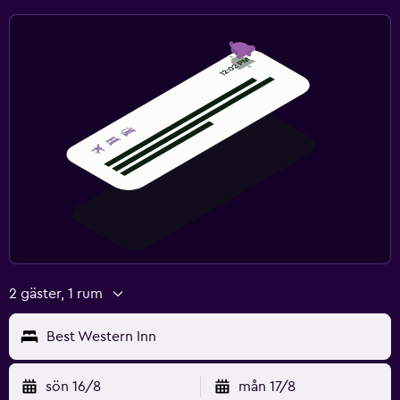
2 gäster, 1 rum
Best Western Inn
sön 16/8
mån 17/8