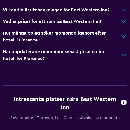
Badkar
Vilken tid är utcheckningen för Best Western Inn?
Hårfön
Vad är priset för ett rum på Best Western Inn?
Högre toalett
Hur många bolag söker momondo igenom efter
hotell i Florence?
Parkering och transport
Gratis parkering
När uppdaterade momondo senast priserna för
hotell för Florence?
Privat parkering
Arbetsyta
Fax/kopieringsmöjligheter
Skrivbord
Intressanta platser nära Best Western
Inn
Allmänt
Sevärdheter i Florence, Lulli-Carolina utvalda av momondo
Ljudisolerade rum
Sammanlänkade rum tillgängliga