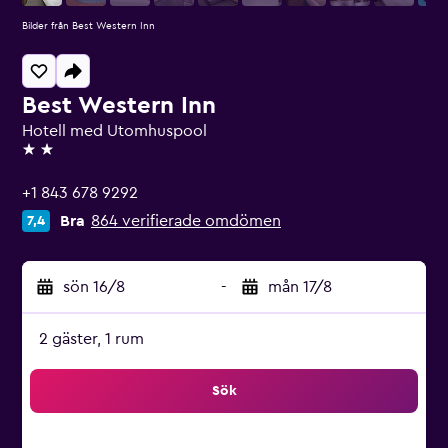
Bilder från Best Western Inn
Best Western Inn
Hotell med Utomhuspool
2 stjärnor
+1 843 678 9292
Bra
864 verifierade omdömen
7,4
sön 16/8
-
mån 17/8
2 gäster, 1 rum
Sök