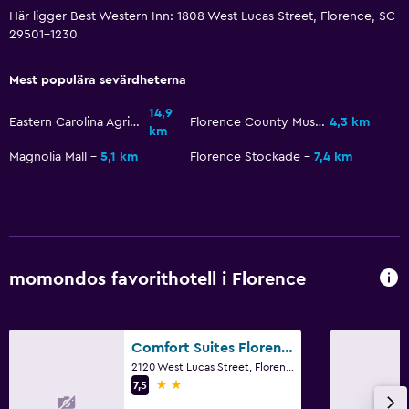
Här ligger Best Western Inn: 1808 West Lucas Street, Florence, SC
29501-1230
Media och underhållning
Kabel- eller satellit-TV
Mest populära sevärdheterna
14,9
Eastern Carolina Agricultural Fair
Florence County Museum
4,3 km
Utomhus
km
Strandstolar
Magnolia Mall
5,1 km
Florence Stockade
7,4 km
Tvättstuga
Strykjärn och strykbräda
momondos favorithotell i Florence
Pool
Utomhuspool
Comfort Suites Florence I-95
2120 West Lucas Street, Florence, SC
2 stjärnor
7,5