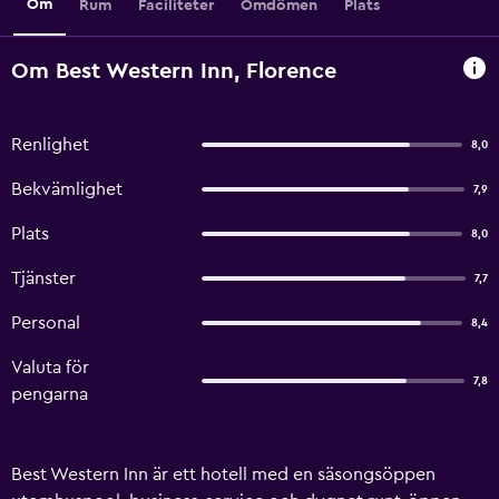
Om
Rum
Faciliteter
Omdömen
Plats
Om Best Western Inn, Florence
Renlighet
8,0
Bekvämlighet
7,9
Plats
8,0
Tjänster
7,7
Personal
8,4
Valuta för
7,8
pengarna
Best Western Inn är ett hotell med en säsongsöppen