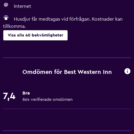
Internet
Husdjur får medtagas vid förfrågan. Kostnader kan
tillkomma.
Visa alla 40 bekvämligheter
Grundläggande bekvämligheter
Gratis WiFi
Internet
Omdömen för Best Western Inn
Brandsläckare
Luftkonditionering
Bra
7,4
Gratis toalettartiklar
864 verifierade omdömen
Brandvarnare
Värme
Tillgänglighet och lämplighet