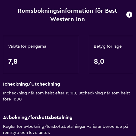
Rökfria rum tillgängliga
Rumsbokningsinformation för Best
Husdjur får medtagas vid förfrågan. Kostnader kan
Western Inn
tillkomma.
Handikappvänligt
Toalett med stödhandtag
Valuta för pengarna
Betyg för läge
Tillgänglig parkering
7,8
8,0
Rökningsområden
Restauranger
Icheckning/Utcheckning
Te/kaffebryggare
Incheckning när som helst efter 15:00, utcheckning när som helst
före 11:00
Kylskåp
Kaffemaskin
Avbokning/förskottsbetalning
Försäljningsautomat (drycker)
Regler för avbokning/förskottsbetalningar varierar beroende på
Försäljningsautomat (snacks)
rumstyp och leverantör.