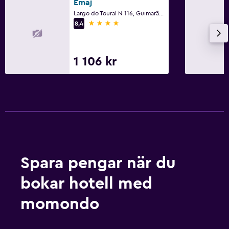
Emaj
Largo do Toural N 116, Guimarães, Braga
4 stjärnor
8,4
1 106 kr
Spara pengar när du
bokar hotell med
momondo