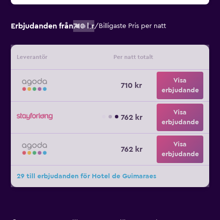
Erbjudanden från
710 kr
/
Billigaste Pris per natt
Leverantör
Per natt totalt
Visa
710 kr
erbjudande
Visa
762 kr
erbjudande
Visa
762 kr
erbjudande
29 till erbjudanden för Hotel de Guimaraes