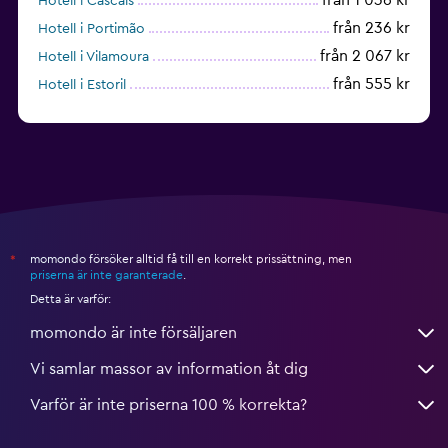
Hotell i Cascais
från 236 kr
Hotell i Portimão
från 2 067 kr
Hotell i Vilamoura
från 555 kr
Hotell i Estoril
från 432 kr
Hotell i Praia do Carvoeiro
momondo försöker alltid få till en korrekt prissättning, men
*
priserna är inte garanterade
.
Detta är varför:
momondo är inte försäljaren
Vi samlar massor av information åt dig
Varför är inte priserna 100 % korrekta?