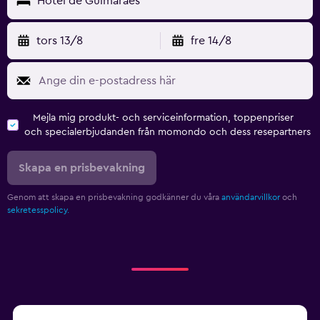
Hotel de Guimaraes
tors 13/8
fre 14/8
Mejla mig produkt- och serviceinformation, toppenpriser
och specialerbjudanden från momondo och dess resepartners
Skapa en prisbevakning
Genom att skapa en prisbevakning godkänner du våra
användarvillkor
och
sekretesspolicy.