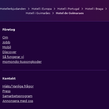
Hotellerbjudanden
Hotell i Europa
Hotell i Portugal
Hotell i Braga
Hotell i Guimarães
Hotel de Guimaraes
Företag
Om
Jobb
Mobil
Discover
Så fungerar vi
momondo-kupongkoder
Kontakt
Hjälp/Vanliga frågor
Press
Samarbetsprogram
Annonsera med oss