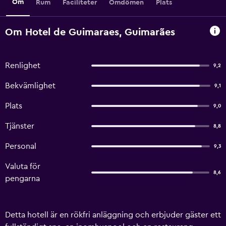
Om
Rum
Faciliteter
Omdömen
Plats
Om Hotel de Guimaraes, Guimarães
Renlighet
9,2
Bekvämlighet
9,1
Plats
9,0
Tjänster
8,8
Personal
9,3
Valuta för
8,6
pengarna
Detta hotell är en rökfri anläggning och erbjuder gäster ett