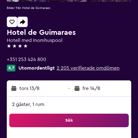
Bilder från Hotel de Guimaraes
Hotel de Guimaraes
Hotell med Inomhuspool
4 stjärnor
+351 253 424 800
Utomordentligt
2 205 verifierade omdömen
8,7
tors 13/8
-
fre 14/8
2 gäster, 1 rum
Sök