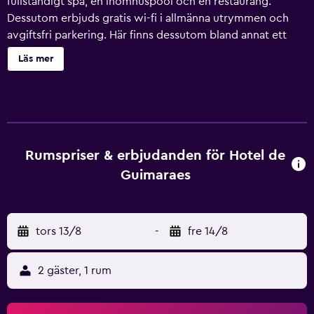
fullständigt spa, en inomhuspool och en restaurang.
Dessutom erbjuds gratis wi-fi i allmänna utrymmen och
avgiftsfri parkering. Här finns dessutom bland annat ett
gym, en bar/lounge och en bastu. Hotel de Guimarães
Läs mer
erbjuder 160 rum med minibar och värdeförvaringsskåp.
LCD-tv med kabelkanaler. Badrummen har bidéer och
hårtorkar. Detta hotell i Guimarães erbjuder sina gäster
gratis wi-fi. Skrivbord och telefon finns. Städning sker
dagligen. En inomhuspool och en bubbelpool finns på
området. Här finns även gym och bastu.
Rumspriser & erbjudanden för Hotel de
Fritidsaktiviteterna nedan finns antingen tillgängliga på
Guimaraes
plats eller i närheten. Avgifter kan tillkomma.
tors 13/8
-
fre 14/8
2 gäster, 1 rum