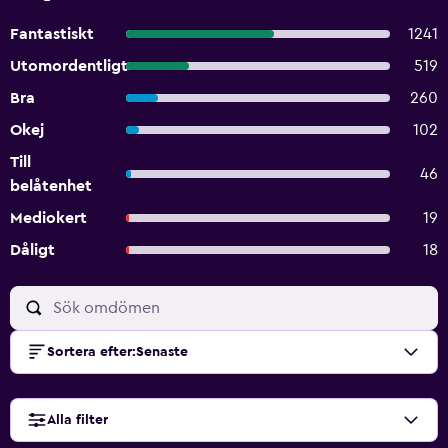
Fantastiskt
1241
Utomordentligt
519
Bra
260
Okej
102
Till
46
belåtenhet
Mediokert
19
Dåligt
18
Sortera efter
:
Senaste
Alla filter