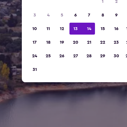
1
2
3
4
5
6
7
8
9
10
11
12
13
14
15
16
17
18
19
20
21
22
23
24
25
26
27
28
29
30
31