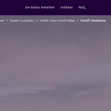
De bästa hotellen
Insikter
FAQ
avet
Hotell i Australien
Hotell i New South Wales
Hotell i Jindabyne