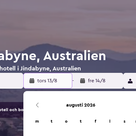
dabyne, Australien
otell i Jindabyne, Australien
tors 13/8
-
fre 14/8
augusti 2026
tell och boendealternativ.
m
t
o
t
f
l
s