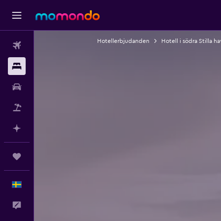
Hotellerbjudanden
Hotell i södra Stilla h
Flyg
Boende
Hyrbil
Paketresor
Planera med AI
Trips
Svenska
Feedback