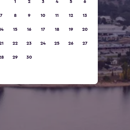
1
2
3
4
5
6
7
8
9
10
11
12
13
14
15
16
17
18
19
20
21
22
23
24
25
26
27
28
29
30