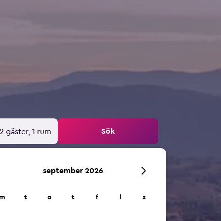
Sök
2 gäster, 1 rum
september 2026
m
t
o
t
f
l
s