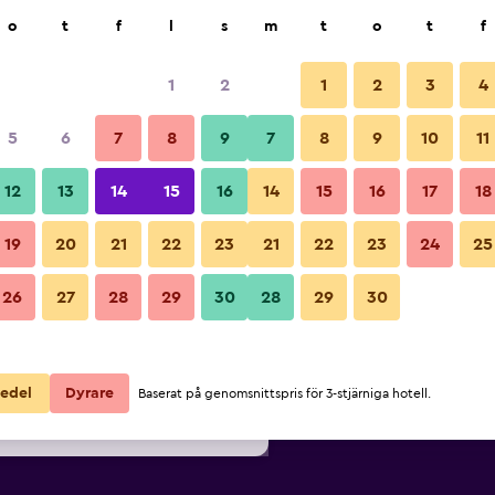
k
o
t
f
l
s
m
t
o
t
f
1
2
1
2
3
4
lligaste Pris per natt
5
6
7
8
9
7
8
9
10
11
Sovrum
ör
Per natt
12
13
14
15
16
14
15
16
17
18
totalt
19
20
21
22
23
21
22
23
24
25
603 kr
Visa erbjudande
Bilder från New Victorian Inn &
26
27
28
29
30
28
29
30
628 kr
Visa erbjudande
646 kr
Visa erbjudande
edel
Dyrare
Baserat på genomsnittspris för 3-stjärniga hotell.
an Inn & Suites Kearney