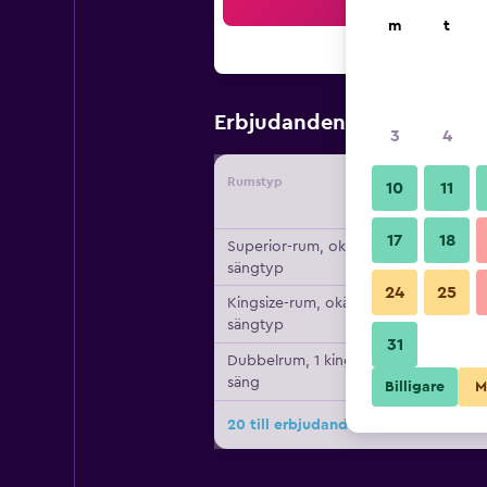
Sö
m
t
603 kr
Erbjudanden från
/
Bi
3
4
Rumstyp
Leverant
10
11
17
18
Superior-rum, okänd
sängtyp
24
25
Kingsize-rum, okänd
sängtyp
31
Dubbelrum, 1 king size-
säng
Billigare
M
20 till erbjudanden för New Victori