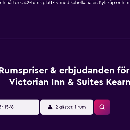
och hårtork. 42-tums platt-tv med kabelkanaler. Kylskåp oc
rtiklar. Gäster har tillgång till gratis wi-fi. Boendet tillhanda
kan förekomma). Dessutom har rummen strykjärn/strykbräda oc
n fås på begäran.
Rumspriser & erbjudanden fö
Victorian Inn & Suites Kear
ör 15/8
2 gäster, 1 rum