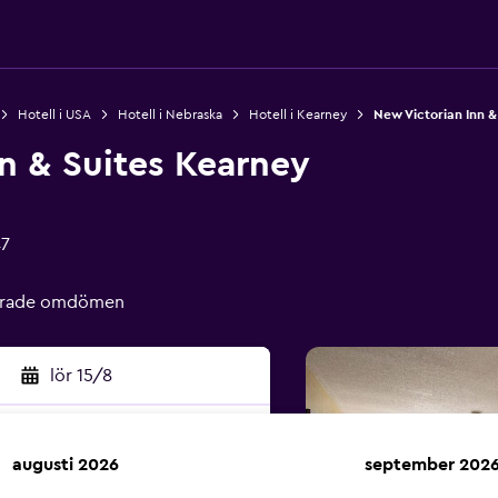
Hotell i USA
Hotell i Nebraska
Hotell i Kearney
New Victorian Inn &
n & Suites Kearney
47
ierade omdömen
lör 15/8
augusti 2026
september 202