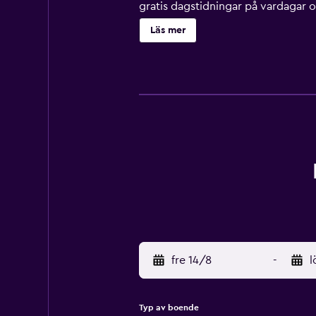
gratis dagstidningar på vardagar 
har badkar/dusch och gratis toaletta
Läs mer
lokalsamtal ingår (restriktioner 
dagligen och byte av handdukar ka
fre 14/8
-
l
Typ av boende