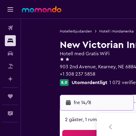
Flyg
Hotellerbjudanden
Hotell i Nordamerika
Boende
New Victorian In
Hyrbil
Hotell med Gratis WiFi
2 stjärnor
Paketresor
903 2nd Avenue, Kearney, NE 688
+1 308 237 5858
Planera med AI
Utomordentligt
1 072 verif
8,0
Trips
fre 14/8
-
Feedback
2 gäster, 1 rum