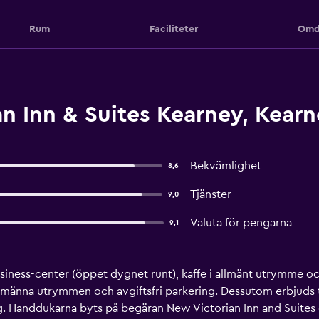
Rum
Faciliteter
Omd
n Inn & Suites Kearney, Kearn
Bekvämlighet
8,6
Tjänster
9,0
Valuta för pengarna
9,1
usiness-center (öppet dygnet runt), kaffe i allmänt utrymme o
i allmänna utrymmen och avgiftsfri parkering. Dessutom erbjud
. Handdukarna byts på begäran New Victorian Inn and Suites