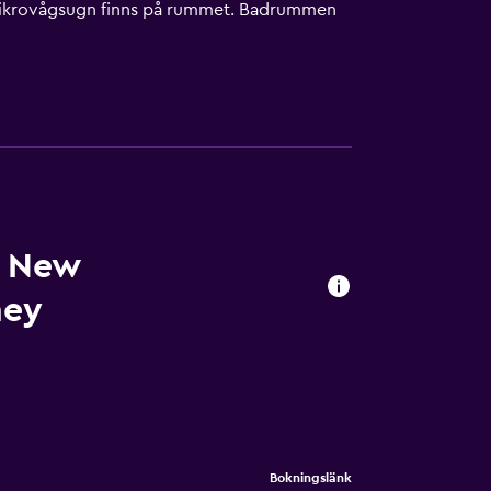
h mikrovågsugn finns på rummet. Badrummen
håller skrivbord och telefon; gratis
h mörkläggningsgardiner. Städning erbjuds
r New
ney
Bokningslänk