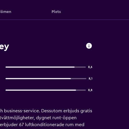
ömen
Plats
ey
8,6
8,1
8,8
ch business-service. Dessutom erbjuds gratis
s tvättmöjligheter, dygnet runt-öppen
 erbjuder 67 luftkonditionerade rum med