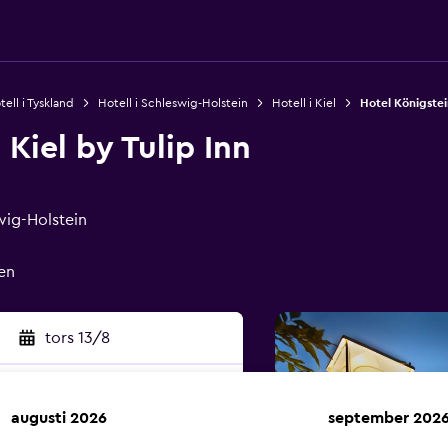
tell i Tyskland
Hotell i Schleswig-Holstein
Hotell i Kiel
Hotel Königstein
Kiel by Tulip Inn
swig-Holstein
en
tors 13/8
augusti 2026
september 202