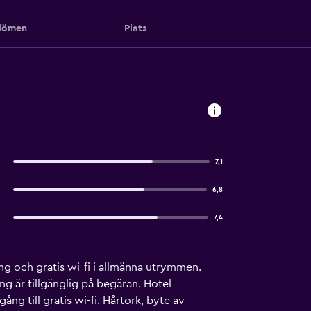
ömen
Plats
7,1
6,8
7,4
ring och gratis wi-fi i allmänna utrymmen.
ng är tillgänglig på begäran. Hotel
ång till gratis wi-fi. Hårtork, byte av