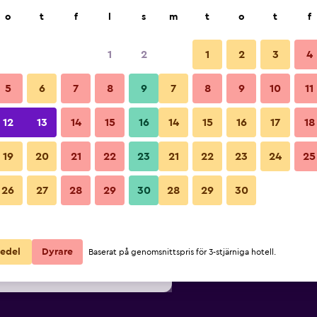
k
o
t
f
l
s
m
t
o
t
f
1
2
1
2
3
4
lligaste Pris per natt
5
6
7
8
9
7
8
9
10
11
Byggnad
ör
Per natt
12
13
14
15
16
14
15
16
17
18
totalt
19
20
21
22
23
21
22
23
24
25
556 kr
Visa erbjudande
Bilder från Hotel Königstein Kie
26
27
28
29
30
28
29
30
593 kr
Visa erbjudande
631 kr
Visa erbjudande
edel
Dyrare
Baserat på genomsnittspris för 3-stjärniga hotell.
ein Kiel by Tulip Inn