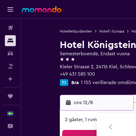
Flyg
Hotellerbjudanden
Hotell i Europa
Ho
Boende
Hotel Königstein 
Hyrbil
Semesterboende, Endast vuxna
3 stjärnor
Paketresor
Kieler Strasse 2, 24116 Kiel, Schle
+49 431 585 100
Planera med AI
Bra
1 155 verifierade omdöm
7,1
Trips
ons 12/8
-
Svenska
2 gäster, 1 rum
Feedback