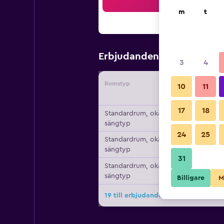
Sö
m
t
556 kr
Erbjudanden från
/
Bi
3
4
Rumstyp
Leverant
10
11
17
18
Standardrum, okänd
sängtyp
24
25
Standardrum, okänd
sängtyp
31
Standardrum, okänd
sängtyp
Billigare
M
19 till erbjudanden för Hotel Königst