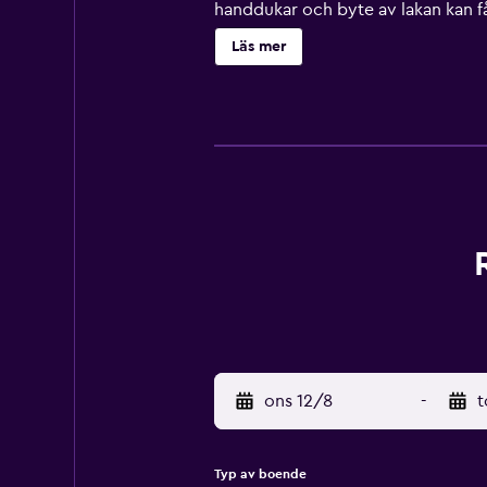
handdukar och byte av lakan kan få
eller i närheten. Avgifter kan tillk
Läs mer
ons 12/8
-
t
Typ av boende