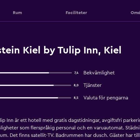
Rum
Faciliteter
Omd
ein Kiel by Tulip Inn, Kiel
Bekvämlighet
7,4
Tjänster
8,0
Valuta för pengarna
8,5
lip Inn är ett hotell med gratis dagstidningar, avgiftsfri parke
ämligheter som flerspråkig personal och en varuautomat. Städni
rum. Det finns satellit-TV. Badrummen har dusch. Gäster har tillg