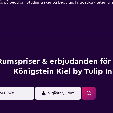
s på begäran. Städning sker på begäran. Fritidsaktiviteterna ne
omma.
Rumspriser & erbjudanden för
Königstein Kiel by Tulip I
ors 13/8
2 gäster, 1 rum