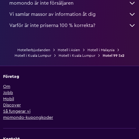
momondo är inte försäljaren
Vi samlar massor av information åt dig
Varför är inte priserna 100 % korrekta?
Hotellerbjudanden
Hotell i Asien
Hotell i Malaysia
Hotell i Kuala Lumpur
Hotell i Kuala Lumpur
Hotel 99 Ss2
Företag
Om
Jobb
Mobil
Discover
Så fungerar vi
momondo-kupongkoder
Kontakt