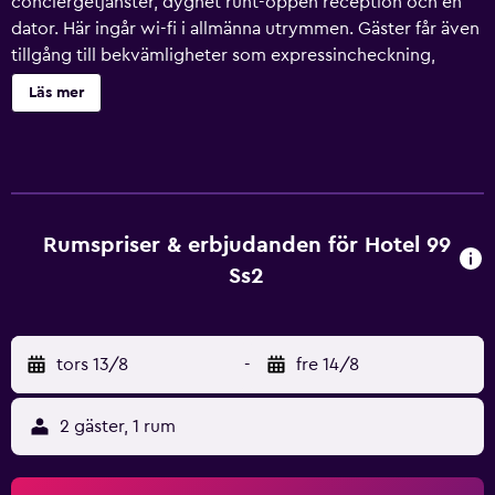
conciergetjänster, dygnet runt-öppen reception och en
dator. Här ingår wi-fi i allmänna utrymmen. Gäster får även
tillgång till bekvämligheter som expressincheckning,
gratis dagstidningar och hjälp med bokning av biljetter
Läs mer
och guidade turer. Hotel 99 - SS2 erbjuder 39
luftkonditionerade rum med värdeförvaringsskåp och
tofflor. Det finns kabel-TV. Badrummen har dusch, bidéer,
gratis toalettartiklar och hårtorkar. Gäster har tillgång till
gratis wi-fi. Skrivbord och telefon finns. Städning erbjuds
dagligen och strykjärn/strykbräda kan fås på begäran.
Rumspriser & erbjudanden för Hotel 99
Ss2
tors 13/8
-
fre 14/8
2 gäster, 1 rum