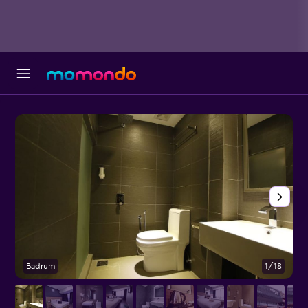
Badrum
1/18
Ö