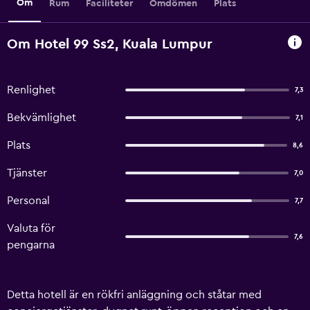
Om
Rum
Faciliteter
Omdömen
Plats
Om Hotel 99 Ss2, Kuala Lumpur
Renlighet
7,3
Bekvämlighet
7,1
Plats
8,6
Tjänster
7,0
Personal
7,7
Valuta för
7,6
pengarna
Detta hotell är en rökfri anläggning och ståtar med