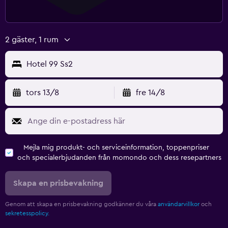
2 gäster, 1 rum
Hotel 99 Ss2
tors 13/8
fre 14/8
Mejla mig produkt- och serviceinformation, toppenpriser
och specialerbjudanden från momondo och dess resepartners
Skapa en prisbevakning
Genom att skapa en prisbevakning godkänner du våra
användarvillkor
och
sekretesspolicy.