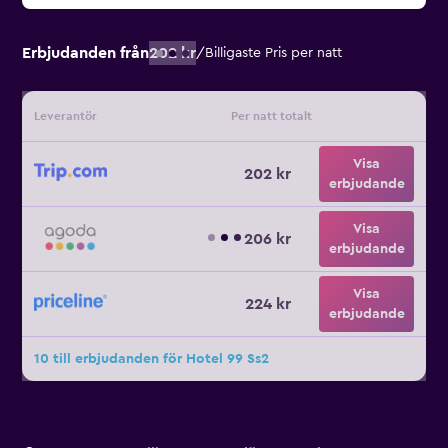
Erbjudanden från
202 kr
/
Billigaste Pris per natt
Leverantör
Per natt totalt
Visa
202 kr
erbjudande
Visa
206 kr
erbjudande
Visa
224 kr
erbjudande
10 till erbjudanden för Hotel 99 Ss2