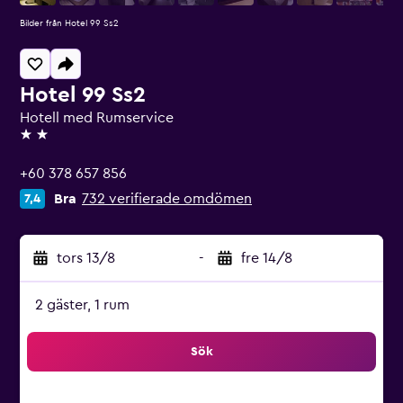
Bilder från Hotel 99 Ss2
Hotel 99 Ss2
Hotell med Rumservice
2 stjärnor
+60 378 657 856
Bra
732 verifierade omdömen
7,4
tors 13/8
-
fre 14/8
2 gäster, 1 rum
Sök