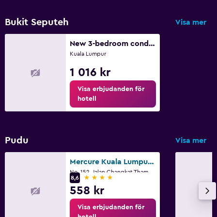
Bukit Seputeh
Visa mer
New 3-bedroom condo with 600 sq ft terrace viewing Kuala Lumpur City,
Kuala Lumpur
1 016 kr
Visa erbjudanden för
hotell
Pudu
Visa mer
Mercure Kuala Lumpur Shaw Parade
No. 152, Jalan Changkat Thambi Dollah, Kuala Lumpur
4 stjärnor
8,6
558 kr
Visa erbjudanden för
hotell