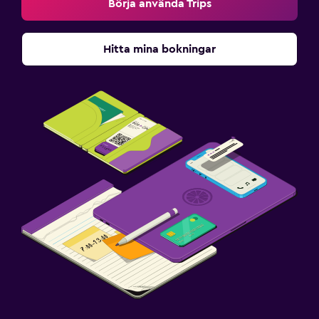
Börja använda Trips
Hitta mina bokningar