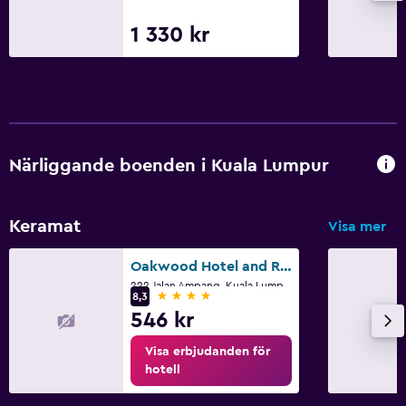
1 330 kr
Närliggande boenden i Kuala Lumpur
Keramat
Visa mer
Oakwood Hotel and Residence Kuala Lumpur
222 Jalan Ampang, Kuala Lumpur
4 stjärnor
8,3
546 kr
Visa erbjudanden för
hotell