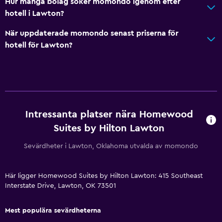
Hur många bolag söker momondo igenom efter
Ljudisolerade rum
hotell i Lawton?
Telefon
När uppdaterade momondo senast priserna för
Skiljegardin
hotell för Lawton?
Hälsa och säkerhet
Daglig städning
Förstahjälpenlåda
Intressanta platser nära Homewood
Övervakningskameror i gemensamma utrymmen
Suites by Hilton Lawton
Övervakningskameror utanför boendet
Sevärdheter i Lawton, Oklahoma utvalda av momondo
Kassaskåp
Utomhus
Här ligger Homewood Suites by Hilton Lawton: 415 Southeast
Interstate Drive, Lawton, OK 73501
Terrass/uteplats
Grill
Mest populära sevärdheterna