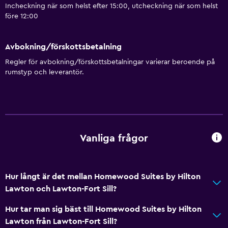
Incheckning när som helst efter 15:00, utcheckning när som helst
Tillgänglighet och lämplighet
före 12:00
Husdjur får medtagas vid förfrågan. Kostnader kan
tillkomma.
Avbokning/förskottsbetalning
Handikappvänligt
Regler för avbokning/förskottsbetalningar varierar beroende på
Hiss
rumstyp och leverantör.
Tillgänglig parkering
Allergivänlig kudde
Rökning förbjuden
Rökningsområden
Vanliga frågor
Grundläggande bekvämligheter
Hur långt är det mellan Homewood Suites by Hilton
Internet
Lawton och Lawton-Fort Sill?
Fläkt
Hur tar man sig bäst till Homewood Suites by Hilton
Brandsläckare
Lawton från Lawton-Fort Sill?