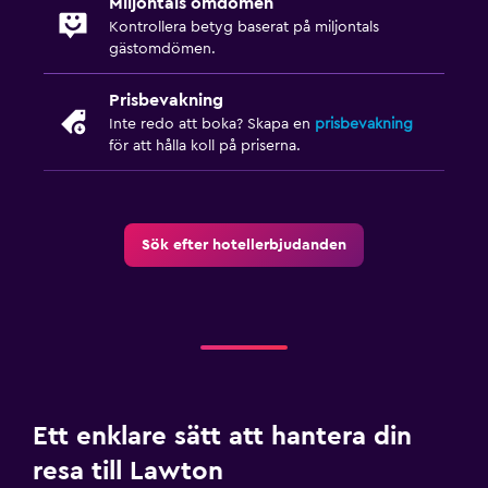
Miljontals omdömen
Kontrollera betyg baserat på miljontals
Restauranger
gästomdömen.
Försäljningsautomat (drycker)
Prisbevakning
Inte redo att boka? Skapa en
prisbevakning
Familjevänligt
för att hålla koll på priserna.
Poolleksaker
Fitness
Sök efter hotellerbjudanden
Träningslokal
Ett enklare sätt att hantera din
resa till Lawton