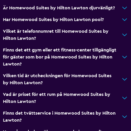
Gratis toalettartiklar
Är Homewood Suites by Hilton Lawton djurvänligt?
Brandvarnare
Värme
Har Homewood Suites by Hilton Lawton pool?
Luftkonditionering
Vilket är telefonnumret till Homewood Suites by
Hilton Lawton?
Media och underhållning
Finns det ett gym eller ett fitness-center tillgängligt
Radio
för gäster som bor på Homewood Suites by Hilton
Flat-screen TV
Lawton?
Delat lounge/TV-område
Vilken tid är utcheckningen för Homewood Suites
Kabel- eller satellit-TV
by Hilton Lawton?
TV
Vad är priset för ett rum på Homewood Suites by
Hilton Lawton?
Allmänt
Finns det tvättservice i Homewood Suites by Hilton
Familjerum
Lawton?
Vardagsrum