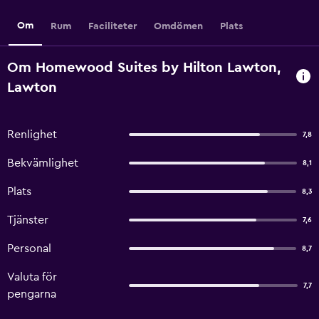
Om
Rum
Faciliteter
Omdömen
Plats
Om Homewood Suites by Hilton Lawton,
Lawton
Renlighet
7,8
Bekvämlighet
8,1
Plats
8,3
Tjänster
7,6
Personal
8,7
Valuta för
7,7
pengarna