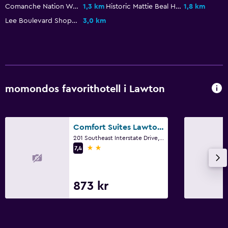
Picknickområde
Comanche Nation Waterpark
1,3 km
Historic Mattie Beal Home
1,8 km
Lee Boulevard Shopping Center
3,0 km
Tvättstuga
Tvättstuga
Tvätt-/kemtvättsservice
Strykjärn och strykbräda
momondos favorithotell i Lawton
Saker att göra
Basketplan
Comfort Suites Lawton Near Fort Sill
201 Southeast Interstate Drive, Lawton, OK
Presentbutik
2 stjärnor
7,4
Sällskapsspel/pussel
873 kr
Parkering och transport
Gratis parkering
Privat parkering