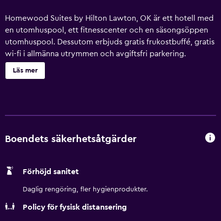
Homewood Suites by Hilton Lawton, OK är ett hotell med
en utomhuspool, ett fitnesscenter och en säsongsöppen
utomhuspool. Dessutom erbjuds gratis frukostbuffé, gratis
wi-fi i allmänna utrymmen och avgiftsfri parkering.
Dessutom erbjuds business-service, konferenslokaler och
Läs mer
tvättmöjligheter. Homewood Suites by Hilton Lawton, OK
erbjuder 88 luftkonditionerade rum med kaffe- och
tebryggare och hårtork. 32-tums platt-tv med
kabelkanaler. Rummen på detta hotell med 3 stjärnor har
kök med stor kyl/frys, spishäll, mikrovågsugn och
grytor/köksredskap. Gäster har tillgång till gratis fast
Boendets säkerhetsåtgärder
internetuppkoppling och wi-fi. Skrivbord och
skrivbordsstolar finns. Dessutom har rummen
Förhöjd sanitet
strykjärn/strykbräda och gratis toalettartiklar. Städning
sker dagligen. Detta hotell har bland annat en
Daglig rengöring, fler hygienprodukter.
utomhuspool och fitnesscenter. Fritidsaktiviteterna nedan
Policy för fysisk distansering
finns antingen tillgängliga på plats eller i närheten. Avgifter
kan tillkomma.