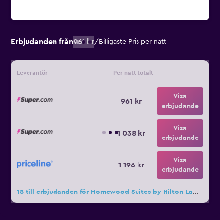
Erbjudanden från
961 kr
/
Billigaste Pris per natt
Leverantör
Per natt totalt
Visa
961 kr
erbjudande
Visa
1 038 kr
erbjudande
Visa
1 196 kr
erbjudande
18 till erbjudanden för Homewood Suites by Hilton Lawton