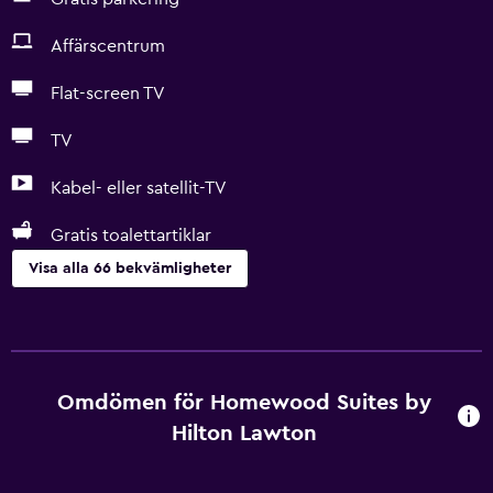
Affärscentrum
Flat-screen TV
TV
Kabel- eller satellit-TV
Gratis toalettartiklar
Visa alla 66 bekvämligheter
Tjänster och bekvämligheter
Konferensrum
Bankomat på plats
Omdömen för Homewood Suites by
Affärscentrum
Hilton Lawton
Kassaskåp