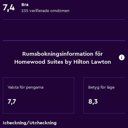
Mötesrum
Bra
7,4
Snabbköp på plats
235 verifierade omdömen
Expressutcheckning
Privat incheckning/utcheckning
Reception dygnet runt
Kök
Rumsbokningsinformation för
Homewood Suites by Hilton Lawton
Diskmaskin
Mikrovågsugn
Spishäll
Valuta för pengarna
Betyg för läge
Te/kaffebryggare
Kylskåp
7,7
8,3
Kaffemaskin
Kök
Icheckning/Utcheckning