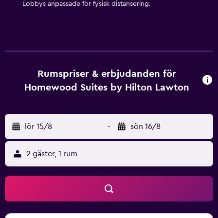
Lobbys anpassade för fysisk distansering.
Rumspriser & erbjudanden för
Homewood Suites by Hilton Lawton
lör 15/8
-
sön 16/8
2 gäster, 1 rum