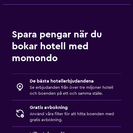
Badrum
Dusch
Hårfön
Spara pengar när du
bokar hotell med
Sovrum
Kudde med fjäderstoppning
momondo
Bäddsoffa
De bästa hotellerbjudandena
Pool
Se erbjudanden från över tre miljoner hotell
Poolbar
och boenden på ett och samma ställe.
Utomhuspool
Gratis avbokning
Använd våra filter för att hitta boenden med
Arbetsyta
gratis avbokning.
Skrivbord