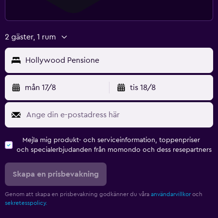
2 gäster, 1 rum
Hollywood Pensione
mån 17/8
tis 18/8
Mejla mig produkt- och serviceinformation, toppenpriser
och specialerbjudanden från momondo och dess resepartners
Skapa en prisbevakning
Genom att skapa en prisbevakning godkänner du våra
användarvillkor
och
sekretesspolicy.