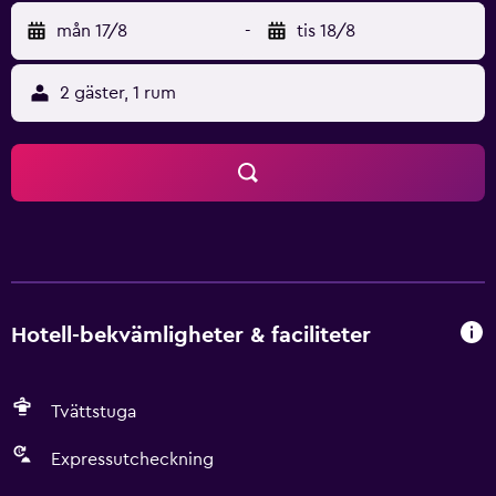
mån 17/8
-
tis 18/8
2 gäster, 1 rum
Hotell-bekvämligheter & faciliteter
Tvättstuga
Expressutcheckning