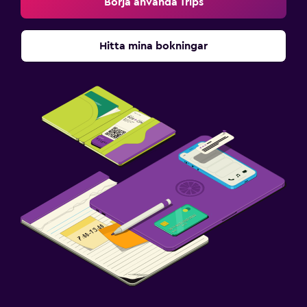
Börja använda Trips
Hitta mina bokningar