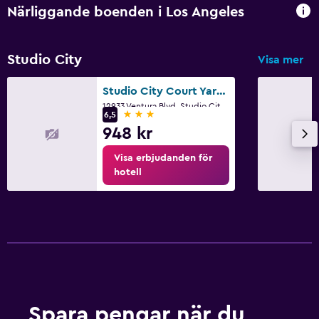
Närliggande boenden i Los Angeles
Studio City
Visa mer
Studio City Court Yard Hotel
12933 Ventura Blvd, Studio City, Los Angeles, CA
3 stjärnor
6,5
948 kr
Visa erbjudanden för
hotell
Spara pengar när du