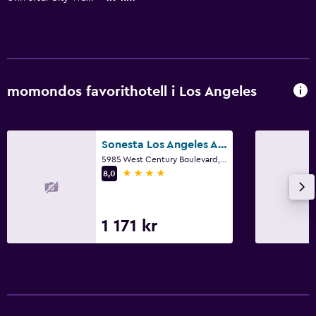
momondos favorithotell i Los Angeles
Sonesta Los Angeles Airport LAX
5985 West Century Boulevard, Los Angeles, CA
4 stjärnor
8,0
1 171 kr