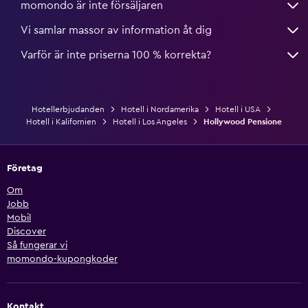
momondo är inte försäljaren
Vi samlar massor av information åt dig
Varför är inte priserna 100 % korrekta?
Hotellerbjudanden
Hotell i Nordamerika
Hotell i USA
Hotell i Kalifornien
Hotell i Los Angeles
Hollywood Pensione
Företag
Om
Jobb
Mobil
Discover
Så fungerar vi
momondo-kupongkoder
Kontakt