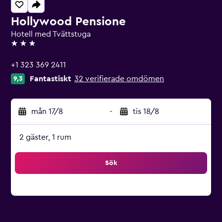
Hollywood Pensione
Hotell med Tvättstuga
3 stjärnor
+1 323 369 2411
Fantastiskt
32 verifierade omdömen
9,3
mån 17/8
-
tis 18/8
2 gäster, 1 rum
Sök