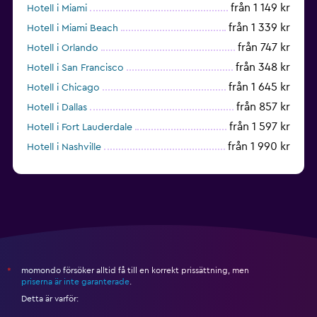
från 1 149 kr
Hotell i Miami
från 1 339 kr
Hotell i Miami Beach
från 747 kr
Hotell i Orlando
från 348 kr
Hotell i San Francisco
från 1 645 kr
Hotell i Chicago
från 857 kr
Hotell i Dallas
från 1 597 kr
Hotell i Fort Lauderdale
från 1 990 kr
Hotell i Nashville
från 587 kr
Hotell i Boston
momondo försöker alltid få till en korrekt prissättning, men
*
priserna är inte garanterade
.
Detta är varför: