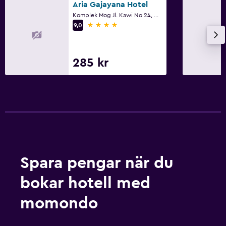
Aria Gajayana Hotel
Komplek Mog Jl. Kawi No 24, Malang
4 stjärnor
9,0
285 kr
Spara pengar när du
bokar hotell med
momondo