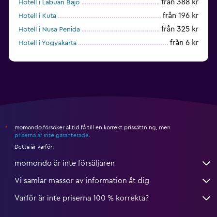
från 388 kr
Hotell i Labuan Bajo
från 196 kr
Hotell i Kuta
från 325 kr
Hotell i Nusa Penida
från 6 kr
Hotell i Yogyakarta
från 695 kr
Hotell i Bandung
momondo försöker alltid få till en korrekt prissättning, men
*
priserna är inte garanterade
.
Detta är varför:
momondo är inte försäljaren
Vi samlar massor av information åt dig
Varför är inte priserna 100 % korrekta?