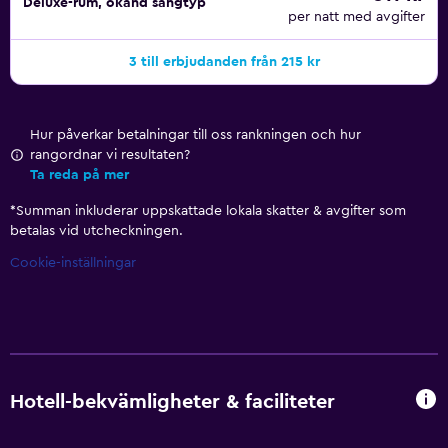
Deluxe-rum, okänd sängtyp
per natt med avgifter
3 till erbjudanden från 215 kr
Hur påverkar betalningar till oss rankningen och hur
rangordnar vi resultaten?
Ta reda på mer
*
Summan inkluderar uppskattade lokala skatter & avgifter som
betalas vid utcheckningen.
Cookie-inställningar
Hotell-bekvämligheter & faciliteter