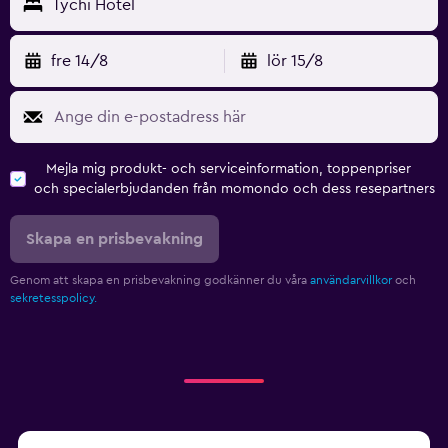
Tychi Hotel
fre 14/8
lör 15/8
Mejla mig produkt- och serviceinformation, toppenpriser
och specialerbjudanden från momondo och dess resepartners
Skapa en prisbevakning
Genom att skapa en prisbevakning godkänner du våra
användarvillkor
och
sekretesspolicy.