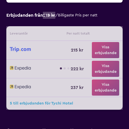
Erbjudanden från
215 kr
/
Billigaste Pris per natt
Leverantör
Per natt totalt
Visa
215 kr
erbjudande
Visa
222 kr
erbjudande
Visa
237 kr
erbjudande
5 till erbjudanden för Tychi Hotel