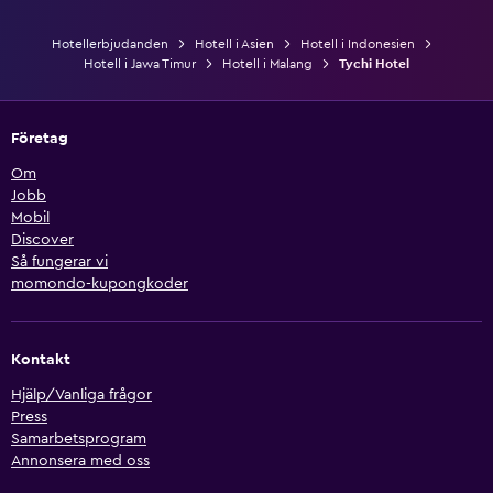
Hotellerbjudanden
Hotell i Asien
Hotell i Indonesien
Hotell i Jawa Timur
Hotell i Malang
Tychi Hotel
Företag
Om
Jobb
Mobil
Discover
Så fungerar vi
momondo-kupongkoder
Kontakt
Hjälp/Vanliga frågor
Press
Samarbetsprogram
Annonsera med oss