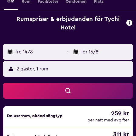
Om
Rum
Faciliteter
Omdömen
Plats
Rumspriser & erbjudanden för Tychi
Hotel
fre 14/8
-
lör 15/8
2 gäster, 1 rum
259 kr
Deluxe-rum, okänd sängtyp
per natt med avgifter
311 kr