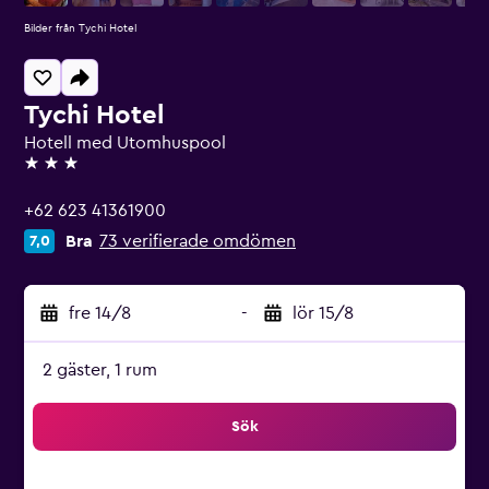
Bilder från Tychi Hotel
Tychi Hotel
Hotell med Utomhuspool
3 stjärnor
+62 623 41361900
Bra
73 verifierade omdömen
7,0
fre 14/8
-
lör 15/8
2 gäster, 1 rum
Sök