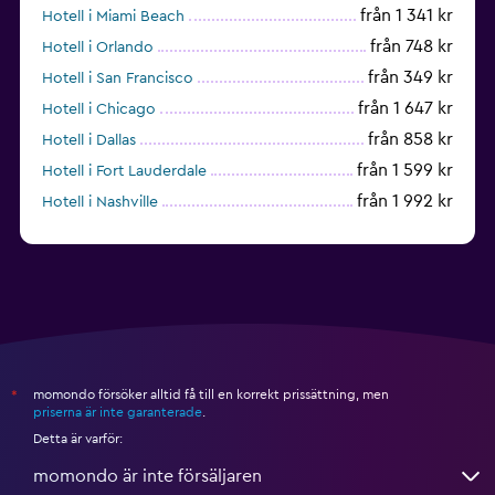
från 1 341 kr
Hotell i Miami Beach
från 748 kr
Hotell i Orlando
från 349 kr
Hotell i San Francisco
från 1 647 kr
Hotell i Chicago
från 858 kr
Hotell i Dallas
från 1 599 kr
Hotell i Fort Lauderdale
från 1 992 kr
Hotell i Nashville
från 587 kr
Hotell i Boston
momondo försöker alltid få till en korrekt prissättning, men
*
priserna är inte garanterade
.
Detta är varför:
momondo är inte försäljaren