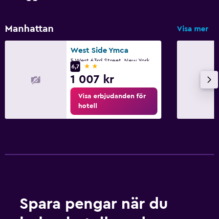
Manhattan
Visa mer
West Side Ymca
5 West 63rd Street, New York, NY
2 stjärnor
6,7
1 007 kr
Visa erbjudanden för
hotell
Spara pengar när du