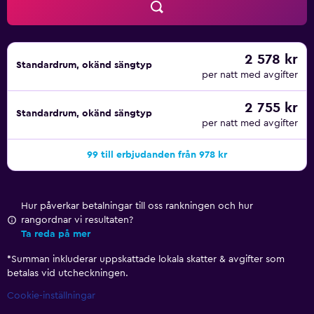
Rummet har även en kaffebryggare från Keurig, ett
elektroniskt värdeskåp och badprodukter från Gilchrist &
Soames.
2 578 kr
Standardrum, okänd sängtyp
Beacon Bar ligger precis intill Beach Theatre och erbjuder
per natt med avgifter
en plats där du kan äta snacks, förrätter eller ta en cocktail.
Det finns flera andra populära restauranger inom en kort
2 755 kr
Standardrum, okänd sängtyp
promenad, bland annat Red Farm, Levain Bakery och
per natt med avgifter
Hummus Palace Upper West Side.
99 till erbjudanden från 978 kr
Under din vistelse på hotellet kan du besöka några av de
främsta attraktionerna, som Brooklyn Bridge, High Line
och Rockefeller Center. Bryant Park ligger också i
Hur påverkar betalningar till oss rankningen och hur
närheten av hotellet.
rangordnar vi resultaten?
Ta reda på mer
*
Summan inkluderar uppskattade lokala skatter & avgifter som
betalas vid utcheckningen.
Cookie-inställningar