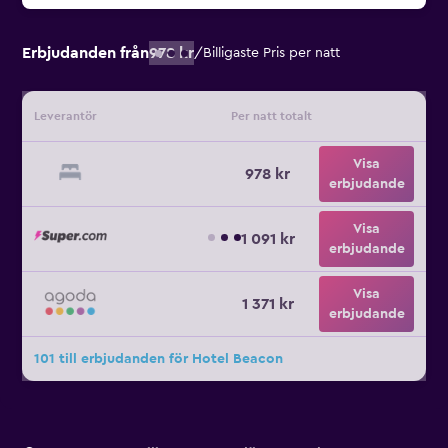
Erbjudanden från
978 kr
/
Billigaste Pris per natt
Leverantör
Per natt totalt
Visa
978 kr
erbjudande
Visa
1 091 kr
erbjudande
Visa
1 371 kr
erbjudande
101 till erbjudanden för Hotel Beacon