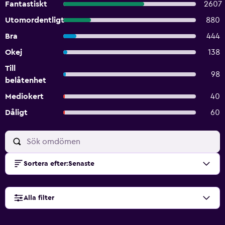
Fantastiskt
2607
Utomordentligt
880
Bra
444
Okej
138
Till
98
belåtenhet
Mediokert
40
Dåligt
60
Sortera efter
:
Senaste
Alla filter