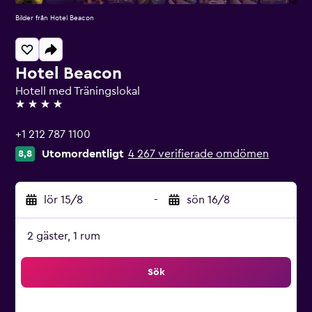
Bilder från Hotel Beacon
Hotel Beacon
Hotell med Träningslokal
4 stjärnor
+1 212 787 1100
Utomordentligt
4 267 verifierade omdömen
8,8
lör 15/8
-
sön 16/8
2 gäster, 1 rum
Sök