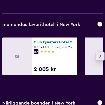
momondos favorithotell i New York
Club Quarters Hotel Grand Central
128 East 45th Street, New York, NY
4 stjärnor
8,7
2 005 kr
Närliggande boenden i New York