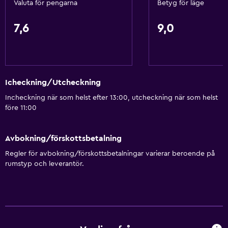
Valuta för pengarna
Betyg för läge
Brandvarnare
Värme
7,6
9,0
Luftkonditionering
Restauranger
Kafeteria
Icheckning/Utcheckning
Restaurang
Incheckning när som helst efter 13:00, utcheckning när som helst
före 11:00
Bar/lounge
Mat kan levereras till gästboendet
Avbokning/förskottsbetalning
Försäljningsautomat (drycker)
Regler för avbokning/förskottsbetalningar varierar beroende på
Försäljningsautomat (snacks)
rumstyp och leverantör.
Hälsa och säkerhet
Daglig städning
Förstahjälpenlåda