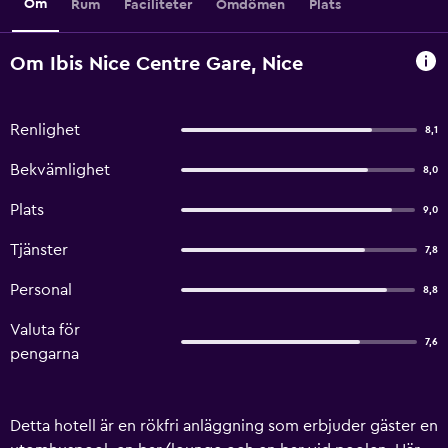
Om
Rum
Faciliteter
Omdömen
Plats
Om Ibis Nice Centre Gare, Nice
Renlighet
8,1
Bekvämlighet
8,0
Plats
9,0
Tjänster
7,8
Personal
8,8
Valuta för
7,6
pengarna
Detta hotell är en rökfri anläggning som erbjuder gäster en