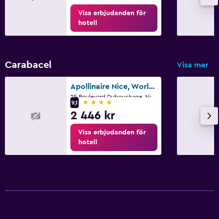
Visa erbjudanden för
hotell
Carabacel
Visa mer
Apollinaire Nice, WorldHotels Distinctive
25 Boulevard Dubouchage, Nice
4 stjärnor
9,1
2 446 kr
Visa erbjudanden för
hotell