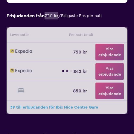
Erbjudanden från
750 kr
/
Billigaste Pris per natt
Leverantör
Per natt totalt
Visa
750 kr
erbjudande
Visa
842 kr
erbjudande
Visa
850 kr
erbjudande
39 till erbjudanden för Ibis Nice Centre Gare