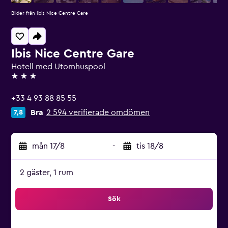
Bilder från Ibis Nice Centre Gare
Ibis Nice Centre Gare
Hotell med Utomhuspool
3 stjärnor
+33 4 93 88 85 55
Bra
2 594 verifierade omdömen
7,8
mån 17/8
-
tis 18/8
2 gäster, 1 rum
Sök