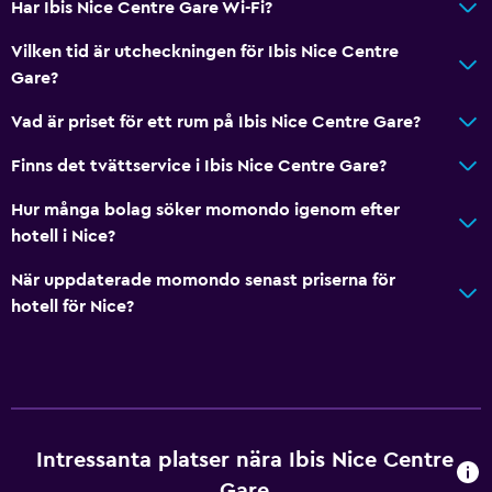
Har Ibis Nice Centre Gare Wi-Fi?
Dusch
Hårfön
Vilken tid är utcheckningen för Ibis Nice Centre
Gare?
Toalett
Toalettpapper
Vad är priset för ett rum på Ibis Nice Centre Gare?
Privat badrum
Finns det tvättservice i Ibis Nice Centre Gare?
Hur många bolag söker momondo igenom efter
Media och underhållning
hotell i Nice?
Flat-screen TV
När uppdaterade momondo senast priserna för
Bibliotek
hotell för Nice?
Delat lounge/TV-område
Kabel- eller satellit-TV
Tillgänglighet och lämplighet
Husdjur får medtagas vid förfrågan. Kostnader kan
Intressanta platser nära Ibis Nice Centre
tillkomma.
Gare