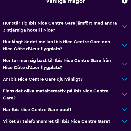
Vanliga frågor
Övervakningskameror i gemensamma utrymmen
Övervakningskameror utanför boendet
Hur står sig Ibis Nice Centre Gare jämfört med andra
Säkerhetsvakt dygnet runt
3-stjärniga hotell i Nice?
Kassaskåp
Hur långt är det mellan Ibis Nice Centre Gare och
Nice Côte d'Azur flygplats?
Tjänster och bekvämligheter
Hur tar man sig bäst till Ibis Nice Centre Gare från
Väckningsservice
Nice Côte d'Azur flygplats?
Kassaskåp
Är Ibis Nice Centre Gare djurvänligt?
Mötesrum
Expressutcheckning
Finns det olika matalternativ på Ibis Nice Centre
Gare?
Privat incheckning/utcheckning
Reception dygnet runt
Har Ibis Nice Centre Gare pool?
Vilket är telefonnumret till Ibis Nice Centre Gare?
Badrum