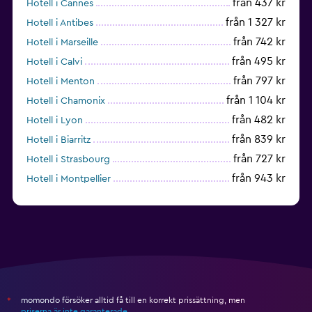
från 437 kr
Hotell i Cannes
från 1 327 kr
Hotell i Antibes
från 742 kr
Hotell i Marseille
från 495 kr
Hotell i Calvi
från 797 kr
Hotell i Menton
från 1 104 kr
Hotell i Chamonix
från 482 kr
Hotell i Lyon
från 839 kr
Hotell i Biarritz
från 727 kr
Hotell i Strasbourg
från 943 kr
Hotell i Montpellier
från 789 kr
Hotell i Bordeaux
momondo försöker alltid få till en korrekt prissättning, men
*
priserna är inte garanterade
.