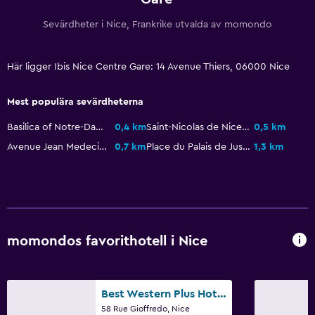
Handikappvänligt
Sevärdheter i Nice, Frankrike utvalda av momondo
Hiss
Rökning förbjuden
Här ligger Ibis Nice Centre Gare: 14 Avenue Thiers, 06000 Nice
Saker att göra
Mest populära sevärdheterna
Zoo
Basilica of Notre-Dame de Nice
0,4 km
Saint-Nicolas de Nice Cathedral
0,5 km
Tillgång till strand
Avenue Jean Medecin
0,7 km
Place du Palais de Justice
1,3 km
Kasino
Sällskapsspel/pussel
Utomhus
momondos favorithotell i Nice
Terrass/uteplats
Strandstolar
Trädgård
Best Western Plus Hotel Massena Nice
58 Rue Gioffredo, Nice