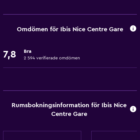
Allmänt
Familjerum
Trägolv eller parkettgolv
Omdömen för Ibis Nice Centre Gare
Solarium
Ljudisolerade rum
Bra
7,8
Ljudisolering
2 594 verifierade omdömen
Telefon
Förvaring
Grundläggande bekvämligheter
Gratis WiFi
Rumsbokningsinformation för Ibis Nice
Wifi tillgängligt i alla områden
Centre Gare
Internet
Brandsläckare