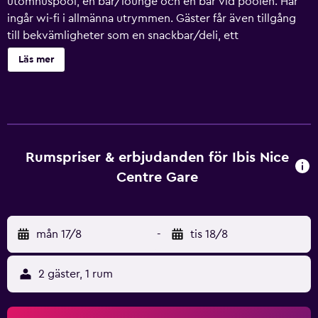
utomhuspool, en bar/lounge och en bar vid poolen. Här
ingår wi-fi i allmänna utrymmen. Gäster får även tillgång
till bekvämligheter som en snackbar/deli, ett
konferenscenter och mikro i allmänt utrymme. Städning är
Läs mer
tillgänglig på begäran. Ibis Nice Centre Gare erbjuder 199
luftkonditionerade rum med hårtork och
mörkläggningsgardiner. Sängarna har sängtillbehör av
högsta kvalitet. Platt-tv med satellitpremiumkanaler.
Badrummen har dusch. Gäster har tillgång till gratis wi-fi.
Strykjärn/strykbräda, byte av handdukar och byte av lakan
Rumspriser & erbjudanden för Ibis Nice
kan fås på begäran. Städning sker dagligen. En
Centre Gare
utomhuspool och barnpool finns på området.
mån 17/8
-
tis 18/8
2 gäster, 1 rum