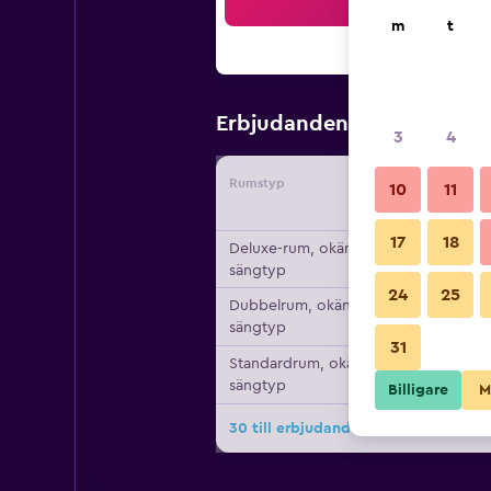
Sö
m
t
1 132 kr
Erbjudanden från
/
3
4
Rumstyp
Leverant
10
11
17
18
Deluxe-rum, okänd
sängtyp
24
25
Dubbelrum, okänd
sängtyp
31
Standardrum, okänd
sängtyp
Billigare
M
30 till erbjudanden för Hotel Palau 