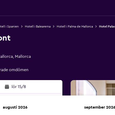
tell i Spanien
Hotell i Balearerna
Hotell i Palma de Mallorca
Hotel Pala
ont
allorca, Mallorca
ierade omdömen
lör 15/8
augusti 2026
september 202