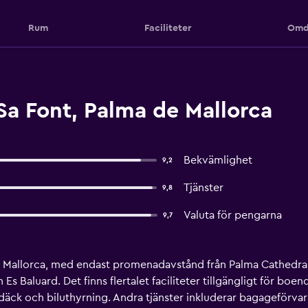
Rum
Faciliteter
Omd
Sa Font, Palma de Mallorca
Bekvämlighet
9,2
Tjänster
9,8
Valuta för pengarna
9,7
de Mallorca, med endast promenadavstånd från Palma Cathedra
Es Baluard. Det finns flertalet faciliteter tillgängligt för boe
äck och biluthyrning. Andra tjänster inkluderar bagageförvar