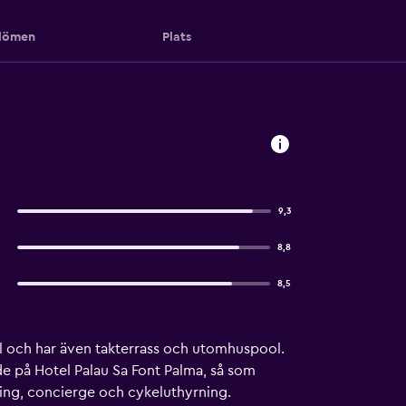
ömen
Plats
9,3
8,8
8,5
l och har även takterrass och utomhuspool.
nde på Hotel Palau Sa Font Palma, så som
ing, concierge och cykeluthyrning.