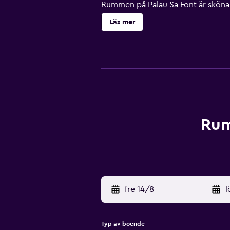
Rummen på Palau Sa Font är sköna oc
Costa Son Fortesa Railway Station 
Läs mer
Rum
fre 14/8
-
l
Typ av boende