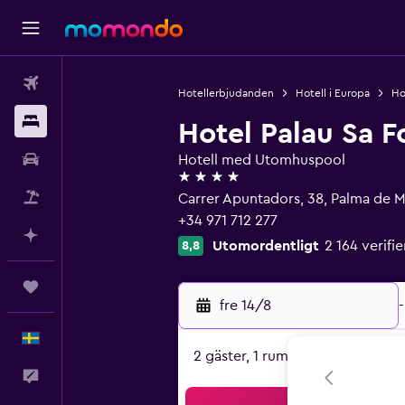
Flyg
Hotellerbjudanden
Hotell i Europa
Ho
Boende
Hotel Palau Sa F
Hyrbil
Hotell med Utomhuspool
4 stjärnor
Paketresor
Carrer Apuntadors, 38, Palma de M
+34 971 712 277
Planera med AI
Utomordentligt
2 164 verif
8,8
Trips
fre 14/8
-
Svenska
2 gäster, 1 rum
Feedback