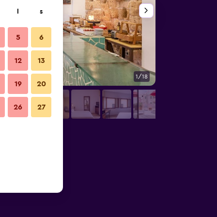
l
s
5
6
12
13
1/18
Övrigt
19
20
26
27