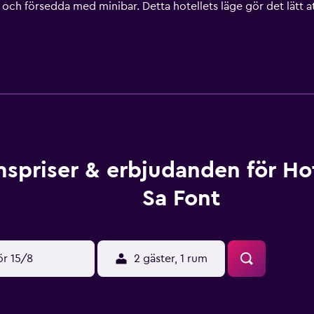
h försedda med minibar. Detta hotellets läge gör det lätt att 
och Jacint Verdaguer Station ligger inom en halvtimme till fot
spriser & erbjudanden för Ho
Sa Font
ör 15/8
2 gäster, 1 rum