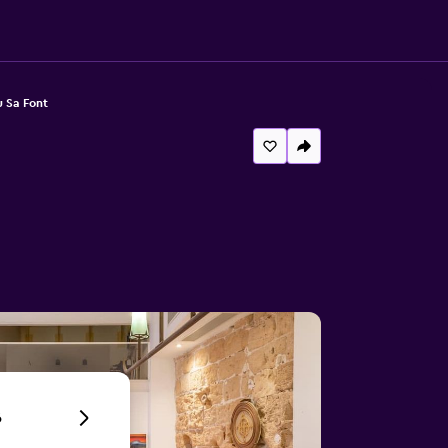
u Sa Font
6