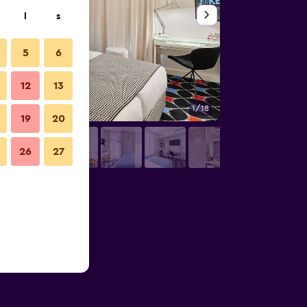
l
s
5
6
12
13
1/18
Övrigt
19
20
26
27