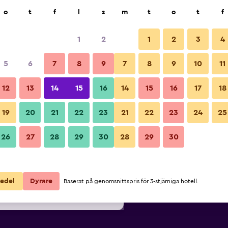
k
o
t
f
l
s
m
t
o
t
f
1
2
1
2
3
4
Billigaste Pris per natt
5
6
7
8
9
7
8
9
10
11
Sovrum
ör
Per natt
12
13
14
15
16
14
15
16
17
18
totalt
19
20
21
22
23
21
22
23
24
25
1 152 kr
Visa erbjudande
Bilder från Joke - Astotel
26
27
28
29
30
28
29
30
1 278 kr
Visa erbjudande
1 315 kr
Visa erbjudande
edel
Dyrare
Baserat på genomsnittspris för 3-stjärniga hotell.
l