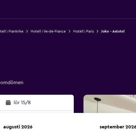
ell i Frankrike
Hotell i Ile-de-France
Hotell i Paris
Joke - Astotel
de omdömen
lör 15/8
augusti 2026
september 202