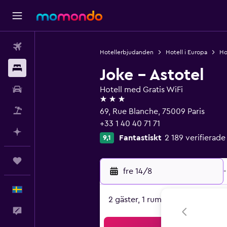
Flyg
Hotellerbjudanden
Hotell i Europa
Hot
Boende
Joke - Astotel
Hyrbil
Hotell med Gratis WiFi
3 stjärnor
Paketresor
69, Rue Blanche, 75009 Paris
+33 1 40 40 71 71
Planera med AI
Fantastiskt
2 189 verifiera
9,1
Trips
fre 14/8
-
Svenska
2 gäster, 1 rum
Feedback