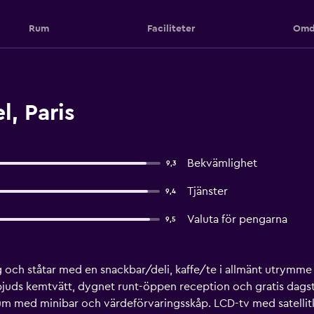
Rum
Faciliteter
Omd
l, Paris
Bekvämlighet
9,3
Tjänster
9,4
Valuta för pengarna
9,5
g och ståtar med en snackbar/deli, kaffe/te i allmänt utrymme 
ds kemtvätt, dygnet runt-öppen reception och gratis dagstid
rum med minibar och värdeförvaringsskåp. LCD-tv med satellit