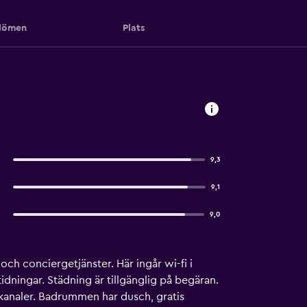
ömen
Plats
9,3
9,1
9,0
och conciergetjänster. Här ingår wi-fi i
ningar. Städning är tillgänglig på begäran.
kanaler. Badrummen har dusch, gratis