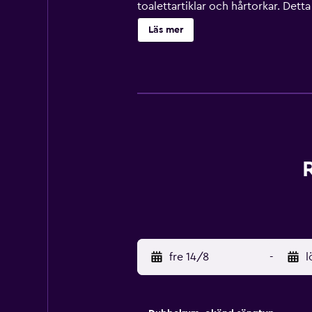
toalettartiklar och hårtorkar. Detta
handdukar och byte av lakan kan f
Läs mer
fre 14/8
-
l