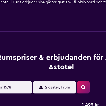
 hotell i Paris erbjuder sina gäster gratis wi-fi. Skrivbord och 
ås på begäran. Städning sker dagligen.
Rumspriser & erbjudanden för 
Astotel
ör 15/8
2 gäster, 1 rum
1 499 kr