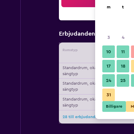
Sö
m
t
1 152 kr
Erbjudanden från
/
3
4
Rumstyp
Leverant
10
11
17
18
Standardrum, okänd
sängtyp
24
25
Standardrum, okänd
sängtyp
31
Standardrum, okänd
sängtyp
Billigare
M
28 till erbjudanden för Joke - Astote