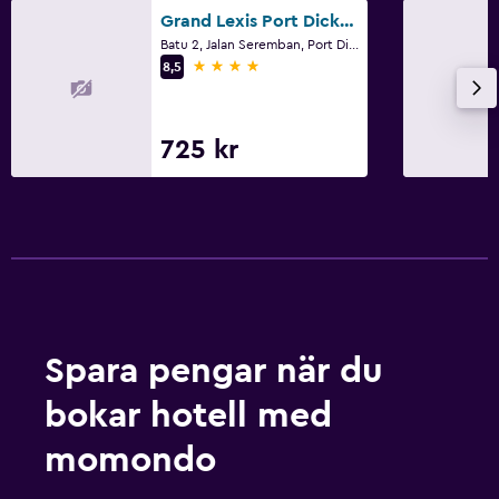
Grand Lexis Port Dickson
Batu 2, Jalan Seremban, Port Dickson
4 stjärnor
8,5
725 kr
Spara pengar när du
bokar hotell med
momondo