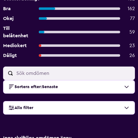
Bra
162
Okej
77
Till
59
belåtenhet
Mediokert
23
Dåligt
26
Sortera efter
:
Senaste
Alla filter