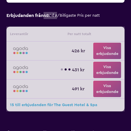
Erbjudanden från
426 kr
/
Billigaste Pris per natt
Leverantör
Per natt totalt
Visa
426 kr
erbjudande
Visa
431 kr
erbjudande
Visa
491 kr
erbjudande
15 till erbjudanden för The Guest Hotel & Spa