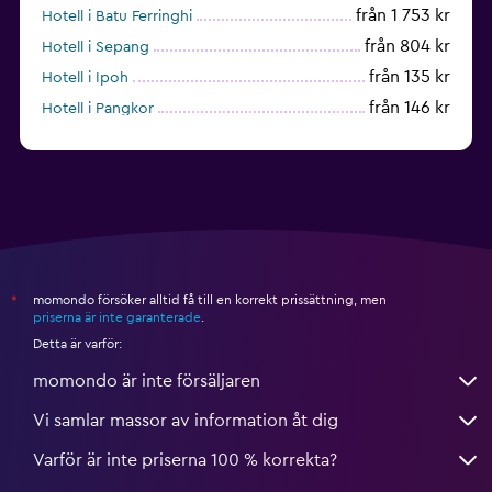
från 1 753 kr
Hotell i Batu Ferringhi
från 804 kr
Hotell i Sepang
från 135 kr
Hotell i Ipoh
från 146 kr
Hotell i Pangkor
från 474 kr
Hotell i Penang
momondo försöker alltid få till en korrekt prissättning, men
*
priserna är inte garanterade
.
Detta är varför:
momondo är inte försäljaren
Vi samlar massor av information åt dig
Varför är inte priserna 100 % korrekta?