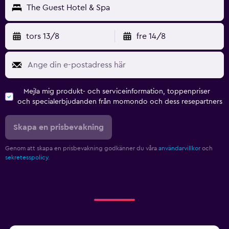
The Guest Hotel & Spa
tors 13/8
fre 14/8
Mejla mig produkt- och serviceinformation, toppenpriser
och specialerbjudanden från momondo och dess resepartners
Skapa en prisbevakning
Genom att skapa en prisbevakning godkänner du våra
användarvillkor
och
sekretesspolicy.