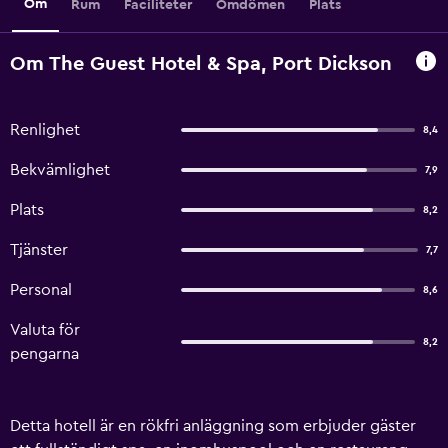
Om
Rum
Faciliteter
Omdömen
Plats
Om The Guest Hotel & Spa, Port Dickson
Renlighet
8,4
Bekvämlighet
7,9
Plats
8,2
Tjänster
7,7
Personal
8,6
Valuta för
8,2
pengarna
Detta hotell är en rökfri anläggning som erbjuder gäster