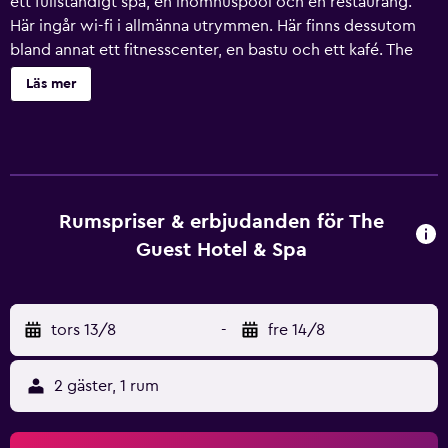
ett fullständigt spa, en inomhuspool och en restaurang.
Här ingår wi-fi i allmänna utrymmen. Här finns dessutom
bland annat ett fitnesscenter, en bastu och ett kafé. The
Guest Hotel & Spa erbjuder 111 luftkonditionerade rum
Läs mer
med värdeförvaringsskåp och gratis flaskvatten. 32-tums
platt-tv med satellitkanaler. Badrummen har dusch, bidéer,
gratis toalettartiklar och hårtorkar. Detta hotell i Port
Dickson erbjuder sina gäster gratis wi-fi. Städning sker
dagligen. En inomhuspool och barnpool finns på området.
Här finns även bastu och fitnesscenter. Fritidsaktiviteterna
Rumspriser & erbjudanden för The
nedan finns antingen tillgängliga på plats eller i närheten.
Guest Hotel & Spa
Avgifter kan tillkomma.
tors 13/8
-
fre 14/8
2 gäster, 1 rum