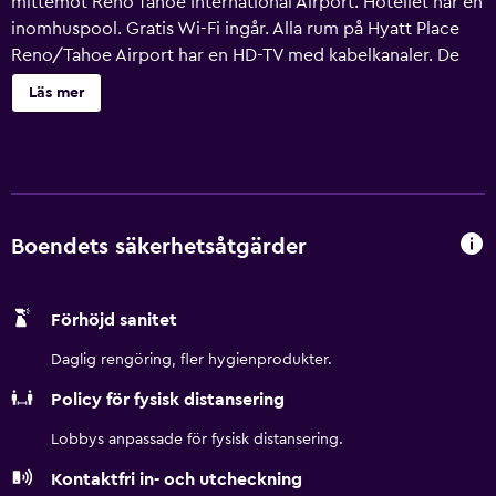
mittemot Reno Tahoe International Airport. Hotellet har en
inomhuspool. Gratis Wi-Fi ingår. Alla rum på Hyatt Place
Reno/Tahoe Airport har en HD-TV med kabelkanaler. De
bekvämt inredda rummen har skrivbord, minikylskåp samt
Läs mer
kaffe- och tekokare. På Hyatt Place Reno/Tahoe Airport
serveras fräscha måltider som varma smörgåsar och
sallader i gästköket. Kaffe, specialespressodrycker och
gourmetbakverk erbjuds i Bakery Cafe. Ett 24-
timmarsöppet fitnesscenter och ett businesscenter finns
också. Skidorten Mt. Rose ligger 25 minuters bilresa från
Boendets säkerhetsåtgärder
hotellet. Virginia City ligger 32 km bort.
Förhöjd sanitet
Daglig rengöring, fler hygienprodukter.
Policy för fysisk distansering
Lobbys anpassade för fysisk distansering.
Kontaktfri in- och utcheckning