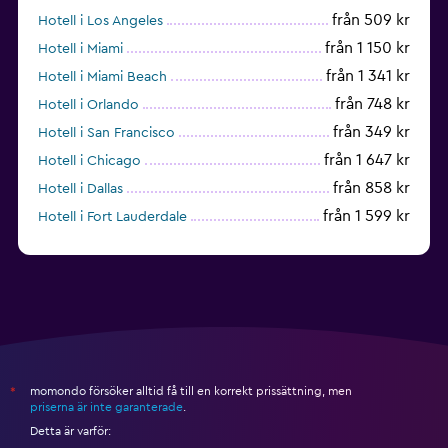
från 509 kr
Hotell i Los Angeles
från 1 150 kr
Hotell i Miami
från 1 341 kr
Hotell i Miami Beach
från 748 kr
Hotell i Orlando
från 349 kr
Hotell i San Francisco
från 1 647 kr
Hotell i Chicago
från 858 kr
Hotell i Dallas
från 1 599 kr
Hotell i Fort Lauderdale
från 1 992 kr
Hotell i Nashville
momondo försöker alltid få till en korrekt prissättning, men
*
priserna är inte garanterade
.
Detta är varför: