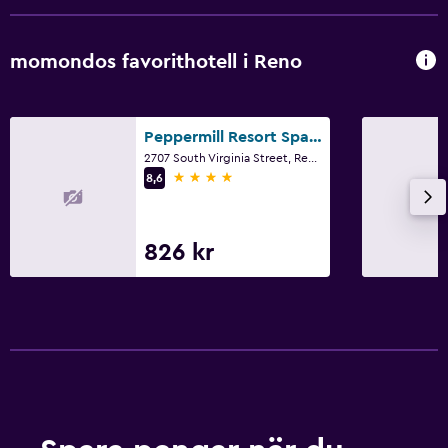
momondos favorithotell i Reno
Peppermill Resort Spa Casino, WorldHotels Elite
2707 South Virginia Street, Reno, NV
4 stjärnor
8,6
826 kr