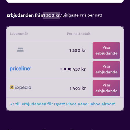
Erbjudanden från
1 350 kr
/
Billigaste Pris per natt
Leverantör
Per natt totalt
Visa
1 350 kr
erbjudande
Visa
1 457 kr
erbjudande
Visa
1 465 kr
erbjudande
37 till erbjudanden för Hyatt Place Reno-Tahoe Airport