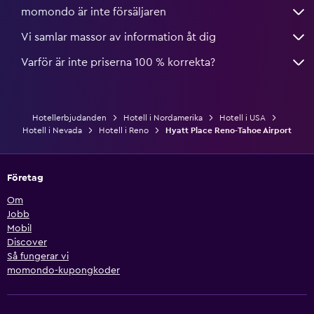
momondo är inte försäljaren
Vi samlar massor av information åt dig
Varför är inte priserna 100 % korrekta?
Hotellerbjudanden
Hotell i Nordamerika
Hotell i USA
Hotell i Nevada
Hotell i Reno
Hyatt Place Reno-Tahoe Airport
Företag
Om
Jobb
Mobil
Discover
Så fungerar vi
momondo-kupongkoder