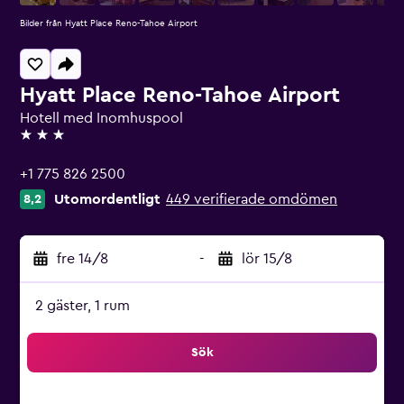
Bilder från Hyatt Place Reno-Tahoe Airport
Hyatt Place Reno-Tahoe Airport
Hotell med Inomhuspool
3 stjärnor
+1 775 826 2500
Utomordentligt
449 verifierade omdömen
8,2
fre 14/8
-
lör 15/8
2 gäster, 1 rum
Sök