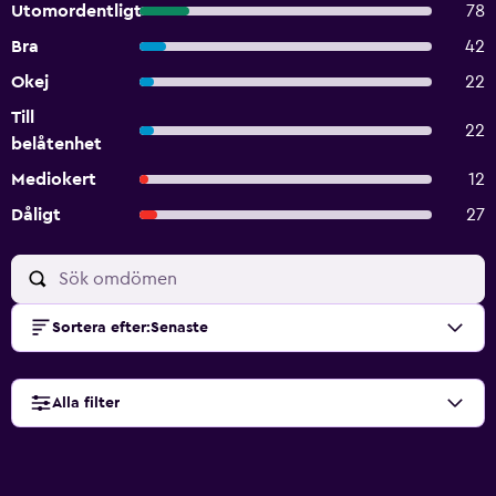
Utomordentligt
78
Bra
42
Okej
22
Till
22
belåtenhet
Mediokert
12
Dåligt
27
Sortera efter
:
Senaste
Alla filter