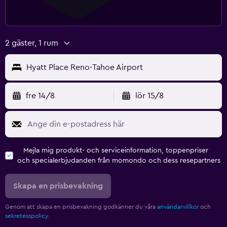
2 gäster, 1 rum
Hyatt Place Reno-Tahoe Airport
fre 14/8
lör 15/8
Mejla mig produkt- och serviceinformation, toppenpriser
och specialerbjudanden från momondo och dess resepartners
Skapa en prisbevakning
Genom att skapa en prisbevakning godkänner du våra
användarvillkor
och
sekretesspolicy.