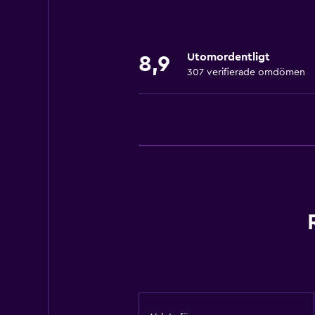
Sammanlänkade rum tillgängliga
Bergsutsikt
Utomordentligt
8,9
Utsikt över poolen
307 verifierade omdömen
Skidförvaring
Förvaring
Utsikt över lugn gata
Vardagsrum
Tofflor
Bäddsoffa
Ljudisolerade rum
Ljudisolering
Telefon
Heltäckningsmatta