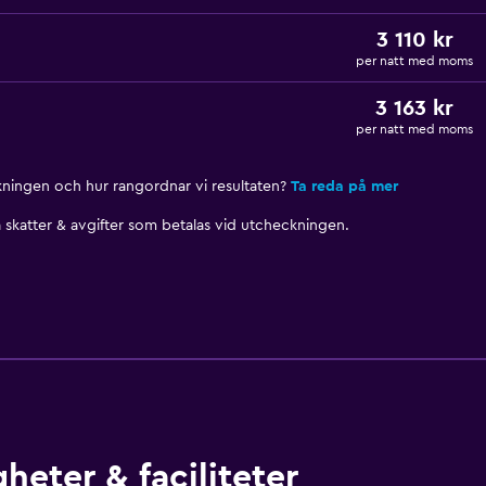
3 110 kr
per natt med moms
3 163 kr
per natt med moms
nkningen och hur rangordnar vi resultaten?
Ta reda på mer
skatter & avgifter som betalas vid utcheckningen.
heter & faciliteter