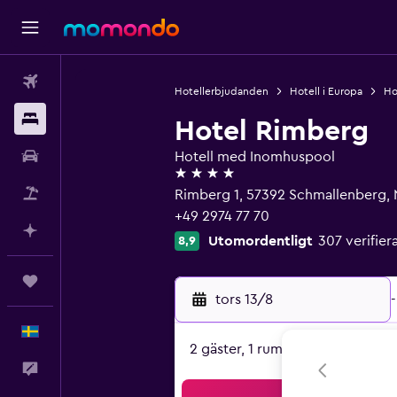
Flyg
Hotellerbjudanden
Hotell i Europa
Ho
Boende
Hotel Rimberg
Hyrbil
Hotell med Inomhuspool
4 stjärnor
Paketresor
Rimberg 1, 57392 Schmallenberg, 
+49 2974 77 70
Planera med AI
Utomordentligt
307 verifi
8,9
Trips
tors 13/8
-
Svenska
2 gäster, 1 rum
Feedback