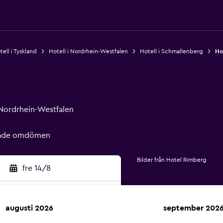
tell i Tyskland
Hotell i Nordrhein-Westfalen
Hotell i Schmallenberg
Ho
Nordrhein-Westfalen
erade omdömen
Bilder från Hotel Rimberg
fre 14/8
augusti 2026
september 202