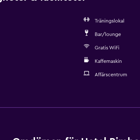
Träningslokal
Bar/lounge
Gratis WiFi
Kaffemaskin
Affärscentrum
Tillgänglighet och lämpl
Hela enheten ligger på 
Allergivänligt
Rökning förbjuden
Fjäderfri kudde