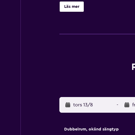
en minibar med snacks och förfriskn
Läs mer
Schmallenbergs centrum ligger 15 m
och det finns gott om aktiviteter. 
Rothaargebirge ligger bara 21 km f
tors 13/8
-
f
Dubbelrum, okänd sängtyp