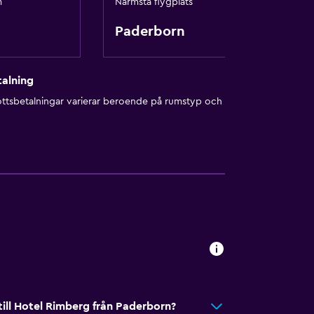
m
Närmsta flygplats
heter
Paderborn
alning
ottsbetalningar varierar beroende på rumstyp och
ng (på plats)
till Hotel Rimberg från Paderborn?