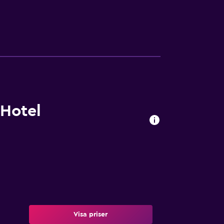
gionala rätter och har fantastisk utsikt.
. Hotellet har ett spelrum och gratis cyklar,
. Hotellet har en egen skidlift. Naturparken
ygplats ligger 72 km från Hotel Rimberg.
 Hotel
Visa priser