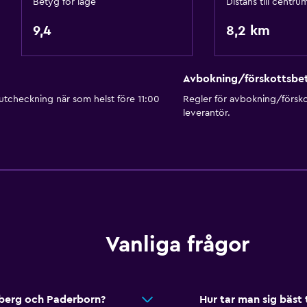
Betyg för läge
Distans till centru
Tjänster och bekvämlig
9,4
8,2 km
Affärscentrum
Väckningsservice
Hammam (turkiskt bad)
Avbokning/förskottsbet
 utcheckning när som helst före 11:00
Regler för avbokning/försk
Mötesrum
leverantör.
Kollektivtrafiksbiljetter
Rumservice
Uthyrning av skidutrustni
Försäljning av liftkort
Utflyktsdisk
Nyckelåtkomst
Vanliga frågor
Kassaskåp
Vattenflaska
Kapell
mberg och Paderborn?
Hur tar man sig bäst 