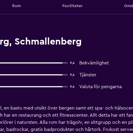
Rum
Faciliteter
Omd
rg, Schmallenberg
Bekvämlighet
9,4
Tjänster
9,4
Valuta för pengarna
9,4
 en bastu med utsikt över bergen samt ett spa- och hälsocente
 har en restaurang och ett fitnesscenter. Allt detta har ett fan
iörer i natursten. Alla rum har trägolv, en sittgrupp och en pl
, badrockar, gratis badprodukter och hårtork. Frukost server