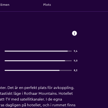
ömen
Plats
9,4
9,0
8,2
r. Det är en perfekt plats för avkoppling.
tastiskt läge i Rothaar Mountains. Hotellet
att-TV med satellitkanaler. I de egna
as dagligen på hotellet, och i rummet finns