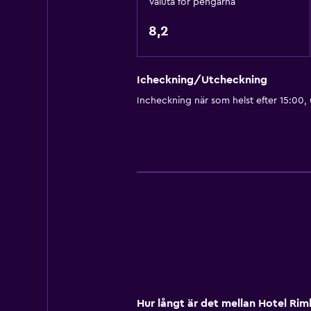
Valuta för pengarna
Kök
8,2
Vinglas
Elektrisk vattenkokare
Köksutrustning
Icheckning/Utcheckning
Incheckning när som helst efter 15:00,
Kök
Diskmaskin
Ugn
Mikrovågsugn
Spishäll
Te/kaffebryggare
Brödrost
Kylskåp
Kaffemaskin
Matplats
Hur långt är det mellan Hotel Ri