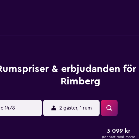
ingar, inklusive gratis mineralvatten. Restaurangen serverar re
inuters bilresa bort och där hittar du kaféer och restauranger
Du kan också åka skidor, vandra och spela golf i omgivningarna
rån hotellet. Gratis WiFi och parkering erbjuds. Dortmunds fl
Rumspriser & erbjudanden för
Rimberg
re 14/8
2 gäster, 1 rum
3 099 kr
per natt med moms