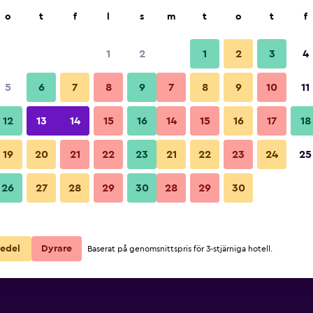
k
o
t
f
l
s
m
t
o
t
f
1
2
1
2
3
4
/
Billigaste Pris per natt
5
6
7
8
9
7
8
9
10
11
ör
Per natt
12
13
14
15
16
14
15
16
17
18
totalt
19
20
21
22
23
21
22
23
24
25
3 099 kr
Visa erbjudande
26
27
28
29
30
28
29
30
3 110 kr
Visa erbjudande
3 163 kr
Visa erbjudande
edel
Dyrare
Baserat på genomsnittspris för 3-stjärniga hotell.