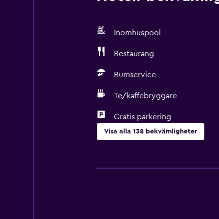
Inomhuspool
Restaurang
Rumservice
Te/kaffebryggare
Gratis parkering
Visa alla 138 bekvämligheter
Allmänt
Fönster
Familjerum
Utsikt över trädgård
Trägolv eller parkettgolv