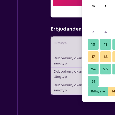
Sö
m
t
3 099 kr
Erbjudanden från
3
4
Rumstyp
Leverant
10
11
17
18
Dubbelrum, okänd
sängtyp
24
25
Dubbelrum, okänd
sängtyp
31
Dubbelrum, okänd
sängtyp
Billigare
M