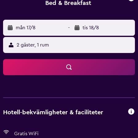
Bed & Breakfast
mån 17/8
-
tis 18/8
2 gäster, 1 rum
Hotell-bekvämligheter & faciliteter
Gratis WiFi