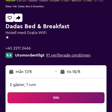
Bilder från Dadas Bed & Breakfast
Dadas Bed & Breakfast
Hotell med Gratis WiFi
1 stjärna
+45 2211 2466
Utomordentligt
91 verifierade omdömen
8,6
mån 17/8
-
tis 18/8
2 gäster, 1 rum
Sök