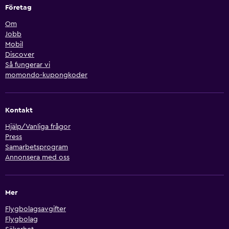
Företag
Om
Jobb
Mobil
Discover
Så fungerar vi
momondo-kupongkoder
Kontakt
Hjälp/Vanliga frågor
Press
Samarbetsprogram
Annonsera med oss
Mer
Flygbolagsavgifter
Flygbolag