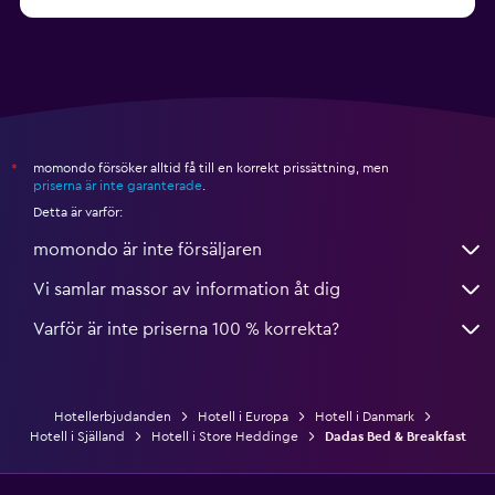
från 658 kr
Hotell i Vejle
momondo försöker alltid få till en korrekt prissättning, men
*
priserna är inte garanterade
.
Detta är varför:
momondo är inte försäljaren
Vi samlar massor av information åt dig
Varför är inte priserna 100 % korrekta?
Hotellerbjudanden
Hotell i Europa
Hotell i Danmark
Hotell i Själland
Hotell i Store Heddinge
Dadas Bed & Breakfast