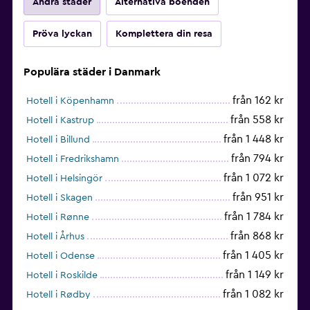
Andra städer
Alternativa boenden
Pröva lyckan
Komplettera din resa
Populära städer i Danmark
från 162 kr
Hotell i Köpenhamn
från 558 kr
Hotell i Kastrup
från 1 448 kr
Hotell i Billund
från 794 kr
Hotell i Fredrikshamn
från 1 072 kr
Hotell i Helsingör
från 951 kr
Hotell i Skagen
från 1 784 kr
Hotell i Rønne
från 868 kr
Hotell i Århus
från 1 405 kr
Hotell i Odense
från 1 149 kr
Hotell i Roskilde
från 1 082 kr
Hotell i Rødby