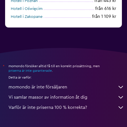
från 443 kr
Hotell i Poznan
från 616 kr
Hotell i Oświęcim
från 1 109 kr
Hotell i Zakopane
från 852 kr
Hotell i Międzyzdroje
momondo försöker alltid få till en korrekt prissättning, men
*
priserna är inte garanterade
.
Detta är varför:
momondo är inte försäljaren
Vi samlar massor av information åt dig
Varför är inte priserna 100 % korrekta?