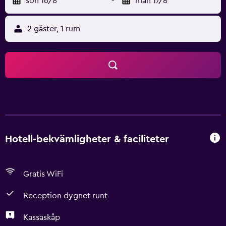
sön 16/8
-
mån 17/8
2 gäster, 1 rum
Hotell-bekvämligheter & faciliteter
Gratis WiFi
Reception dygnet runt
Kassaskåp