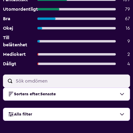
Utomordentligt
79
Bra
67
Okej
16
Till
9
belåtenhet
Mediokert
2
Dåligt
4
Sortera efter
:
Senaste
Alla filter