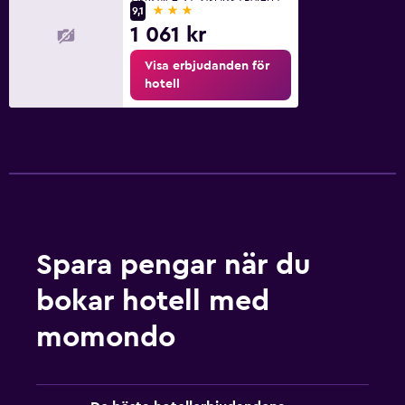
3 stjärnor
9,1
1 061 kr
Visa erbjudanden för
hotell
Spara pengar när du
bokar hotell med
momondo