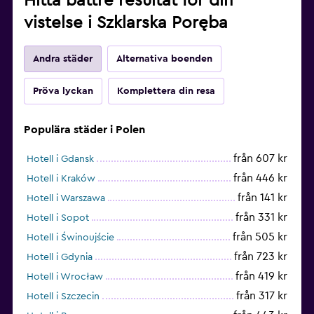
Hitta bättre resultat för din
vistelse i Szklarska Poręba
Andra städer
Alternativa boenden
Pröva lyckan
Komplettera din resa
Populära städer i Polen
från 607 kr
Hotell i Gdansk
från 446 kr
Hotell i Kraków
från 141 kr
Hotell i Warszawa
från 331 kr
Hotell i Sopot
från 505 kr
Hotell i Świnoujście
från 723 kr
Hotell i Gdynia
från 419 kr
Hotell i Wrocław
från 317 kr
Hotell i Szczecin