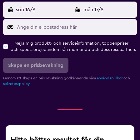
sön 16/8
mån 17/8
Mejla mig produkt- och serviceinformation, toppenpriser
och specialerbjudanden från momondo och dess resepartners
Skapa en prisbevakning
Genom att skapa en prisbevakning godkänner du våra
användarvillkor
och
sekretesspolicy.