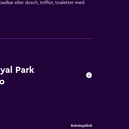
dkar eller dusch, tofflor, toaletter med
rd och telefon finns. Massage på rummet,
l har bland annat fitnesscenter.
yal Park
o
Bokningslänk