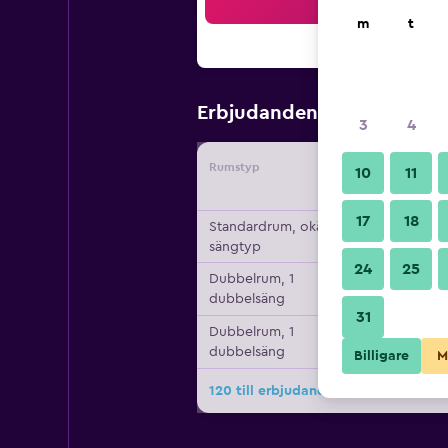
Sö
m
t
93 kr
Erbjudanden från
/
Bill
3
4
Rumstyp
Leverant
10
11
17
18
Standardrum, okänd
sängtyp
24
25
Dubbelrum, 1
dubbelsäng
31
Dubbelrum, 1
dubbelsäng
Billigare
M
120 till erbjudanden för Royal Par