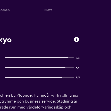
ömen
Plats
kyo
9,2
8,8
8,3
ch en bar/lounge. Här ingår wi-fi i allmänna
t utrymme och business-service. Städning är
nerade rum med värdeförvaringsskåp och