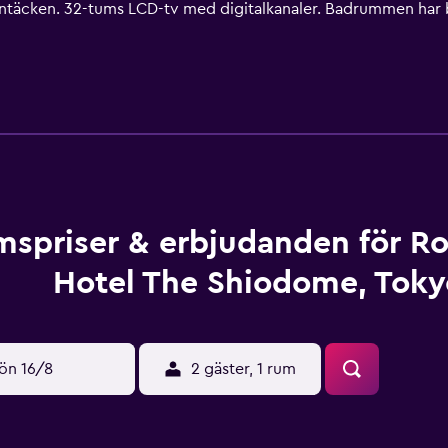
untäcken. 32-tums LCD-tv med digitalkanaler. Badrummen har ba
ter har tillgång till gratis fast internetuppkoppling. Skrivbo
akan kan fås på begäran. Städning sker på begäran. Detta hotel
spriser & erbjudanden för Ro
Hotel The Shiodome, Toky
ön 16/8
2 gäster, 1 rum