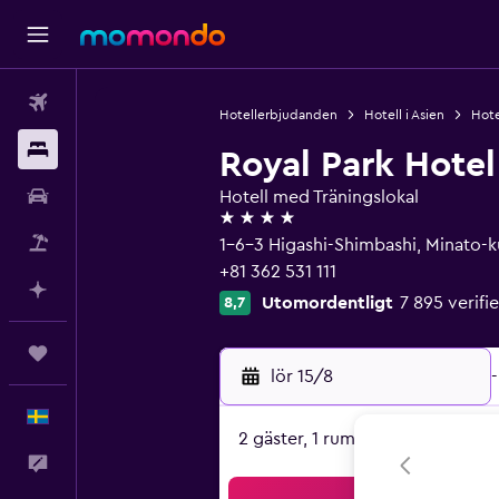
Flyg
Hotellerbjudanden
Hotell i Asien
Hote
Boende
Royal Park Hote
Hyrbil
Hotell med Träningslokal
4 stjärnor
Paketresor
1-6-3 Higashi-Shimbashi, Minato-
+81 362 531 111
Planera med AI
Utomordentligt
7 895 verif
8,7
Trips
lör 15/8
-
Svenska
2 gäster, 1 rum
Feedback