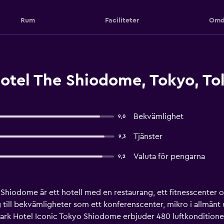
Rum
Faciliteter
Omd
otel The Shiodome, Tokyo, To
Bekvämlighet
9,0
Tjänster
9,3
Valuta för pengarna
9,2
Shiodome är ett hotell med en restaurang, ett fitnesscenter o
 till bekvämligheter som ett konferenscenter, mikro i allmän
 Park Hotel Iconic Tokyo Shiodome erbjuder 480 luftkonditio