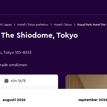
ll i Japan
Hotell i Tokyo prefektur
Hotell i Tokyo
Royal Park Hotel The
l The Shiodome, Tokyo
ku, Tokyo 105-8333
ierade omdömen
sön 16/8
augusti 2026
september 202