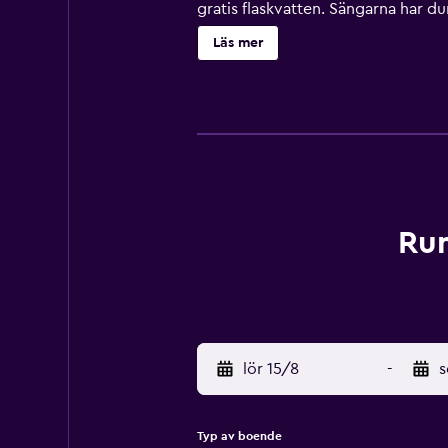
gratis flaskvatten. Sängarna har d
elektronisk bidé och hårtorkar. Gäs
Läs mer
strykjärn/strykbräda och byte av l
Rum
lör 15/8
-
s
Typ av boende