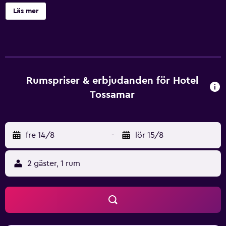
All feature a flat-screen TV with satellite channels. The
Läs mer
restaurant serves a range of Spanish cuisine. Guests can
enjoy a drink or snack at the poolside bar. The Hotel
TossaMar has a 24-hour reception desk, where guests can
exchange currency. There is a TV room. Guests have free
access to a municipal pool. The hotel is just 5 minutes’
walk from the centre of Tossa de Mar. Girona Airport is
Rumspriser & erbjudanden för Hotel
21km away.
Tossamar
fre 14/8
-
lör 15/8
2 gäster, 1 rum