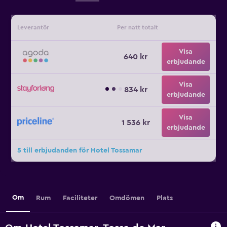
Leverantör
Per natt totalt
Visa
640 kr
erbjudande
Visa
834 kr
erbjudande
Visa
1 536 kr
erbjudande
5 till erbjudanden för Hotel Tossamar
Om
Rum
Faciliteter
Omdömen
Plats