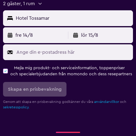
2 gäster, 1 rum
Hotel Tossamar
fre 14/8
lör 15/8
Mejla mig produkt- och serviceinformation, toppenpriser
och specialerbjudanden från momondo och dess resepartners
Skapa en prisbevakning
Genom att skapa en prisbevakning godkänner du våra
användarvillkor
och
sekretesspolicy.