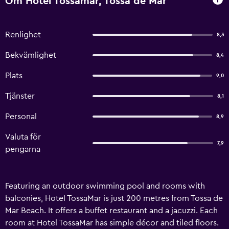
Om Hotel Tossamar, Tossa de Mar
Renlighet
8,3
Bekvämlighet
8,4
Plats
9,0
Tjänster
8,1
Personal
8,9
Valuta för
7,9
pengarna
Featuring an outdoor swimming pool and rooms with
balconies, Hotel TossaMar is just 200 metres from Tossa de
Mar Beach. It offers a buffet restaurant and a jacuzzi. Each
room at Hotel TossaMar has simple décor and tiled floors.