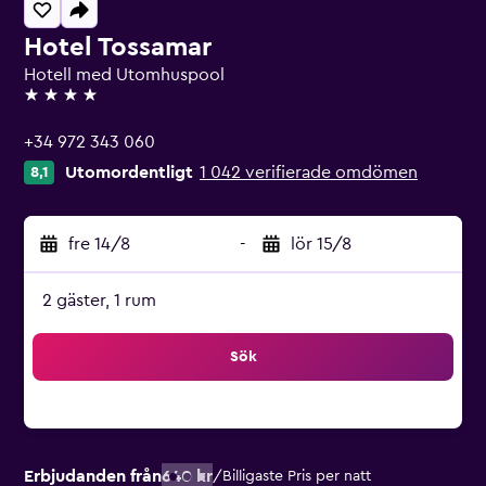
Hotel Tossamar
Hotell med Utomhuspool
4 stjärnor
+34 972 343 060
Utomordentligt
1 042 verifierade omdömen
8,1
fre 14/8
-
lör 15/8
2 gäster, 1 rum
Sök
Erbjudanden från
640 kr
/
Billigaste Pris per natt