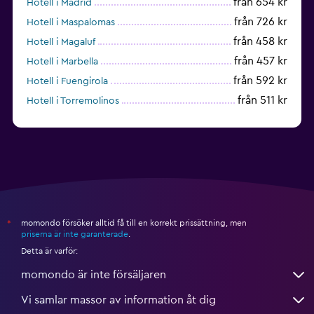
från 654 kr
Hotell i Madrid
från 726 kr
Hotell i Maspalomas
från 458 kr
Hotell i Magaluf
från 457 kr
Hotell i Marbella
från 592 kr
Hotell i Fuengirola
från 511 kr
Hotell i Torremolinos
från 434 kr
Hotell i Torrevieja
momondo försöker alltid få till en korrekt prissättning, men
*
priserna är inte garanterade
.
Detta är varför:
momondo är inte försäljaren
Vi samlar massor av information åt dig