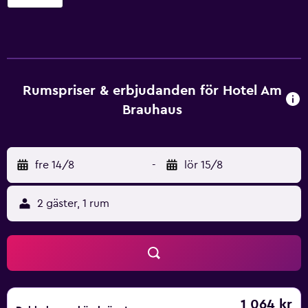
erbjuder 16 rum med hårtork. På tv:n kan du se
satellitkanaler. Badrummen har dusch. Detta hotell i
Waren/Müritz erbjuder sina gäster gratis wi-fi. Skrivbord
och telefon finns. Städning sker dagligen.
Fritidsaktiviteterna nedan finns antingen tillgängliga på
plats eller i närheten. Avgifter kan tillkomma.
Rumspriser & erbjudanden för Hotel Am
Brauhaus
fre 14/8
-
lör 15/8
2 gäster, 1 rum
1 064 kr