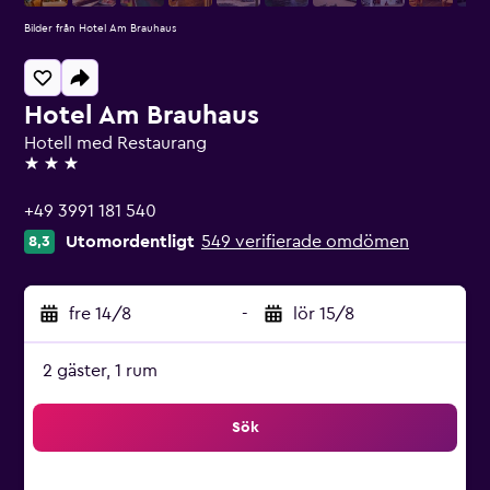
Bilder från Hotel Am Brauhaus
Hotel Am Brauhaus
Hotell med Restaurang
3 stjärnor
+49 3991 181 540
Utomordentligt
549 verifierade omdömen
8,3
fre 14/8
-
lör 15/8
2 gäster, 1 rum
Sök