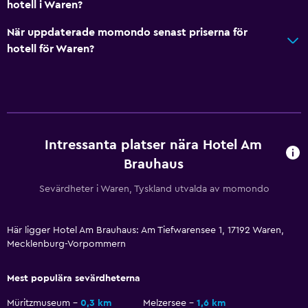
hotell i Waren?
Dusch
När uppdaterade momondo senast priserna för
Hårfön
hotell för Waren?
Toalett
Toalettpapper
Privat badrum
Allmänt
Intressanta platser nära Hotel Am
Familjerum
Brauhaus
Bäddsoffa
Sevärdheter i Waren, Tyskland utvalda av momondo
Telefon
Heltäckningsmatta
Här ligger Hotel Am Brauhaus: Am Tiefwarensee 1, 17192 Waren,
Mecklenburg-Vorpommern
Förvaring
Mest populära sevärdheterna
Tjänster och bekvämligheter
Müritzmuseum
0,3 km
Melzersee
1,6 km