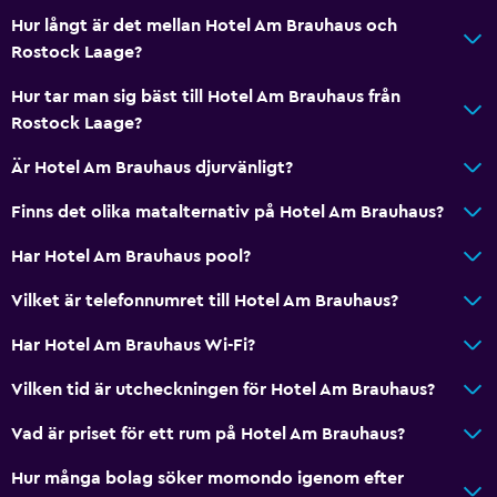
Inpackade luncher
Hur långt är det mellan Hotel Am Brauhaus och
Dietspecifika menyer (vid begäran)
Rostock Laage?
Restaurang
Hur tar man sig bäst till Hotel Am Brauhaus från
Bar/lounge
Rostock Laage?
Kylskåp
Är Hotel Am Brauhaus djurvänligt?
Finns det olika matalternativ på Hotel Am Brauhaus?
Tillgänglighet och lämplighet
Husdjur får medtagas vid förfrågan. Kostnader kan
Har Hotel Am Brauhaus pool?
tillkomma.
Vilket är telefonnumret till Hotel Am Brauhaus?
Allergivänligt
Har Hotel Am Brauhaus Wi-Fi?
Rökning förbjuden
Övre våningar nås via trappor
Vilken tid är utcheckningen för Hotel Am Brauhaus?
Rökningsområden
Vad är priset för ett rum på Hotel Am Brauhaus?
Hur många bolag söker momondo igenom efter
Badrum