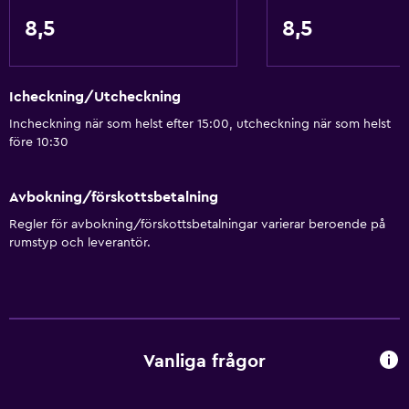
Grundläggande bekvämligheter
8,5
8,5
Gratis WiFi
Wifi tillgängligt i alla områden
Icheckning/Utcheckning
Internet
Incheckning när som helst efter 15:00, utcheckning när som helst
Sängkläder
före 10:30
Handdukar
Fläkt
Avbokning/förskottsbetalning
Brandsläckare
Regler för avbokning/förskottsbetalningar varierar beroende på
rumstyp och leverantör.
Gratis toalettartiklar
Värme
Papperskorgar
Restauranger
Vanliga frågor
Livsmedelsleveranser