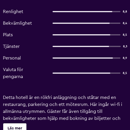
Renlighet
8,8
Bekvämlighet
8,4
Plats
8,5
Tjänster
8,3
Personal
8,9
Valuta för
8,5
pengarna
Detta hotell är en rökfri anläggning och ståtar med en
restaurang, parkering och ett mötesrum. Här ingår wi-fi i
allmänna utrymmen. Gäster får även tillgång till
bekvämligheter som hjälp med bokning av biljetter och
guidade turer och en bankettsal. Hotel Am Brauhaus
Läs mer