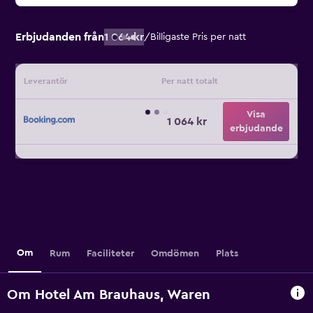
Erbjudanden från
1 064 kr
/
Billigaste Pris per natt
Leverantör
Per natt totalt
Visa
1 064 kr
erbjudande
Om
Rum
Faciliteter
Omdömen
Plats
Om Hotel Am Brauhaus, Waren