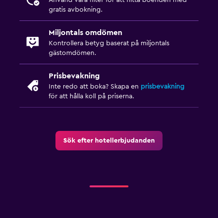
gratis avbokning.
Utomhus
Miljontals omdömen
Terrass/uteplats
Kontrollera betyg baserat på miljontals
gästomdömen.
Tvättstuga
Prisbevakning
Strykservice
Inte redo att boka? Skapa en
prisbevakning
för att hålla koll på priserna.
Arbetsyta
Skrivbord
Sök efter hotellerbjudanden