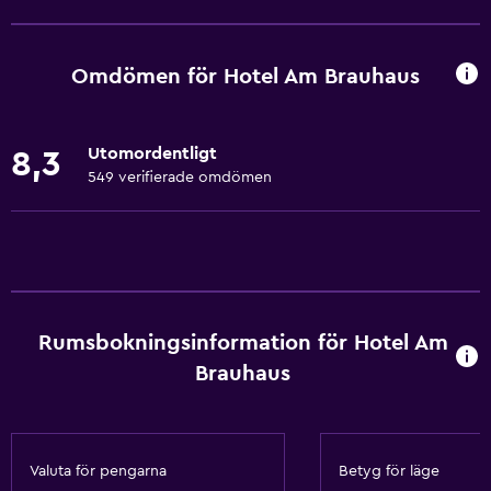
Vandring
Tillgång till strand
Omdömen för Hotel Am Brauhaus
Cykeluthyrning
Fiske
Utomordentligt
8,3
Kanot
549 verifierade omdömen
Cykling
Scubadykning
Dykning
Hästridning
Rumsbokningsinformation för Hotel Am
Mini-golf
Brauhaus
Bowling
Vattensportanläggningar (på plats)
Vindsurfning
Valuta för pengarna
Betyg för läge