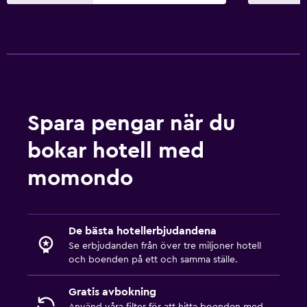
Bäddsoffa
Garderob eller klädkammare
Parkering och transport
EV-laddningsstation
Parkering
Spara pengar när du
Privat parkering
bokar hotell med
momondo
Hälsa och säkerhet
Daglig städning
Förstahjälpenlåda
De bästa hotellerbjudandena
Se erbjudanden från över tre miljoner hotell
Familjevänligt
och boenden på ett och samma ställe.
Barnsängar tillgängliga
Gratis avbokning
Barnmåltider
Använd våra filter för att hitta boenden med