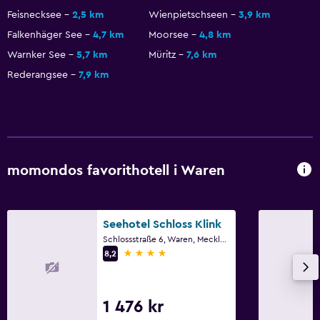
Mötesrum
Feisnecksee
2,5 km
Wienpietschseen
3,9 km
Kollektivtrafiksbiljetter
Falkenhäger See
4,7 km
Moorsee
4,8 km
Rumservice
Warnker See
5,7 km
Müritz
7,6 km
Nyckelkortsåtkomst
Rederangsee
7,9 km
Vattenflaska
Media och underhållning
Flat-screen TV
momondos favorithotell i Waren
Kabel- eller satellit-TV
Pay-per-view-kanaler
TV
Seehotel Schloss Klink
Schlossstraße 6, Waren, Mecklenburg-Vorpommern
4 stjärnor
8,2
Sovrum
Uttag nära sängen
1 476 kr
Väckarklocka