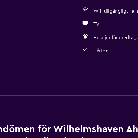
Wifi tillgängligt i a
TV
Husdjur får medtaga
Hårfön
dömen för Wilhelmshaven Aho