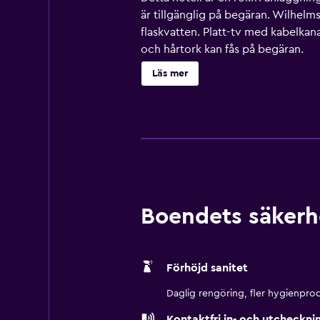
är tillgänglig på begäran. Wilhel
flaskvatten. Platt-tv med kabelkana
och hårtork kan fås på begäran.
Läs mer
Boendets säkerh
Förhöjd sanitet
Daglig rengöring, fler hygienprod
Kontaktfri in- och utcheckni