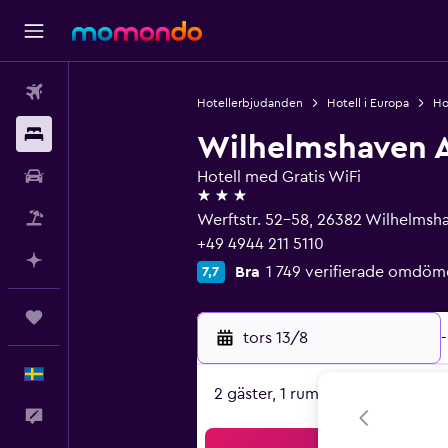
Flyg
Hotellerbjudanden
Hotell i Europa
Ho
Boende
Wilhelmshaven A
Hyrbil
Hotell med Gratis WiFi
3 stjärnor
Paketresor
Werftstr. 52-58, 26382 Wilhelmsh
+49 4944 211 5110
Planera med AI
Bra
1 749 verifierade omdöm
7,7
Trips
tors 13/8
-
Svenska
2 gäster, 1 rum
Feedback