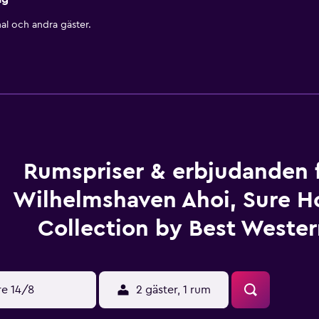
al och andra gäster.
Rumspriser & erbjudanden 
Wilhelmshaven Ahoi, Sure H
Collection by Best Weste
re 14/8
2 gäster, 1 rum