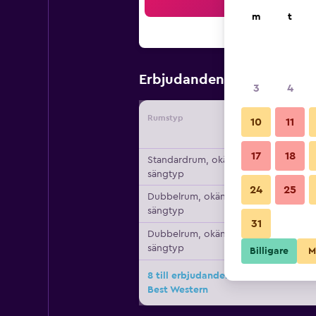
Sö
m
t
497 kr
Erbjudanden från
/
Bi
3
4
Rumstyp
Leverant
10
11
17
18
Standardrum, okänd
sängtyp
24
25
Dubbelrum, okänd
sängtyp
31
Dubbelrum, okänd
sängtyp
Billigare
M
8 till erbjudanden för Wilhelmshave
Best Western