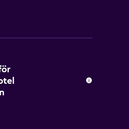
för
otel
rn