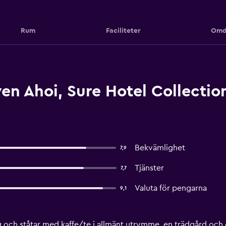
Rum
Faciliteter
Omd
n Ahoi, Sure Hotel Collectio
Bekvämlighet
7,9
Tjänster
7,7
Valuta för pengarna
9,1
ng och ståtar med kaffe/te i allmänt utrymme, en trädgård och 