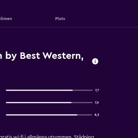
ömen
Plats
n by Best Western,
7,7
7,6
8,3
gratis wi-fi i allmänna utrymmen. Städning