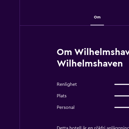
Om
Om Wilhelmshave
Wilhelmshaven
Renlighet
Plats
Personal
Detta hotell är en rökfri anläggni