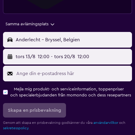
Samma avlämingsplats
Anderlecht - Bryssel, Belgien
tors 13/8
12:00
-
tors 20/8
12:00
Mejla mig produkt- och serviceinformation, toppenpriser
och specialerbjudanden från momondo och dess resepartners
Skapa en prisbevakning
Genom att skapa en prisbevakning godkänner du våra
användarvillkor
och
sekretesspolicy.