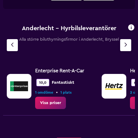
Anderlecht – Hyrbilsleverantörer
Alla större biluthyrningsfirmor i Anderlecht, Bryssel
Enterprise Rent-A-Car
Her
Fantastiskt
10,0
6,
•
1 omdöme
1 plats
2 o
Visa priser
V