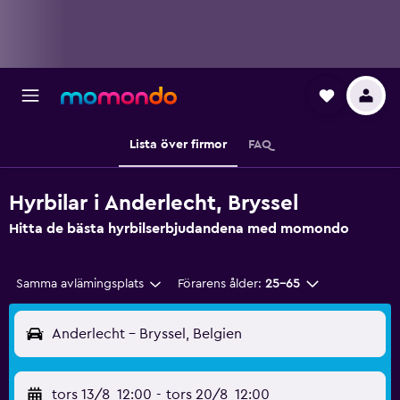
Lista över firmor
FAQ
Hyrbilar i Anderlecht, Bryssel
Hitta de bästa hyrbilserbjudandena med momondo
Samma avlämingsplats
Förarens ålder:
25-65
Anderlecht - Bryssel, Belgien
tors 13/8
12:00
-
tors 20/8
12:00