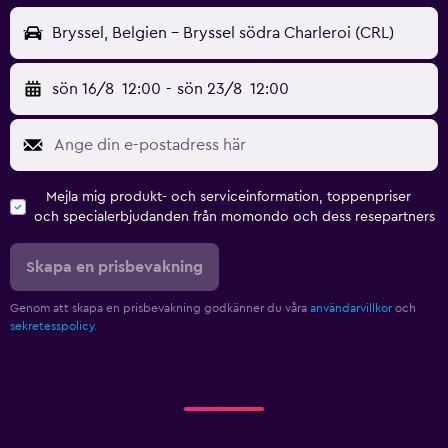
Bryssel, Belgien - Bryssel södra Charleroi (CRL)
sön 16/8
12:00
-
sön 23/8
12:00
Mejla mig produkt- och serviceinformation, toppenpriser
och specialerbjudanden från momondo och dess resepartners
Skapa en prisbevakning
Genom att skapa en prisbevakning godkänner du våra
användarvillkor
och
sekretesspolicy.