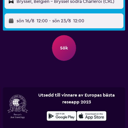
Bryssel, Belgien - Bryssel södra Charleroi (CRL)
sön 16/8
12:00
-
sön 23/8
12:00
Sök
Utsedd till vinnare av Europas bästa
reseapp 2023