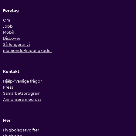
Företag
Om
Jobb
Mobil
Discover
Så fungerar vi
momondo-kupongkoder
Kontakt
Hjälp/Vanliga frågor
Press
Samarbetsprogram
Annonsera med oss
Mer
Flygbolagsavgifter