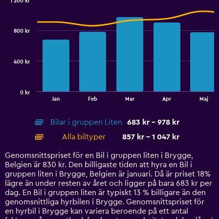
0
1 200 kr
Combination
to
Chart
graphic.
chart
2.4.
with
800 kr
2
data
series.
400 kr
The
chart
has
0 kr
1
End
Jan
Feb
Mar
Apr
Maj
of
X
interactive
axis
chart
Bilar i gruppen Liten
683 kr - 978 kr
displaying
categories.
Alla biltyper
857 kr - 1 047 kr
Range:
14
Genomsnittspriset för en Bil i gruppen liten i Brygge,
categories.
Belgien är 830 kr. Den billigaste tiden att hyra en Bil i
The
gruppen liten i Brygge, Belgien är januari. Då är priset 18%
chart
lägre än under resten av året och ligger på bara 683 kr per
has
dag. En Bil i gruppen liten är typiskt 13 % billigare än den
1
genomsnittliga hyrbilen i Brygge. Genomsnittspriset för
Y
en hyrbil i Brygge kan variera beroende på ett antal
axis