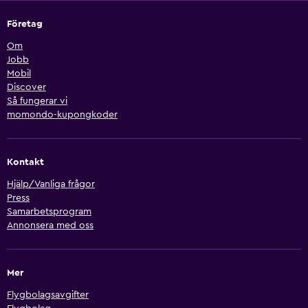
Företag
Om
Jobb
Mobil
Discover
Så fungerar vi
momondo-kupongkoder
Kontakt
Hjälp/Vanliga frågor
Press
Samarbetsprogram
Annonsera med oss
Mer
Flygbolagsavgifter