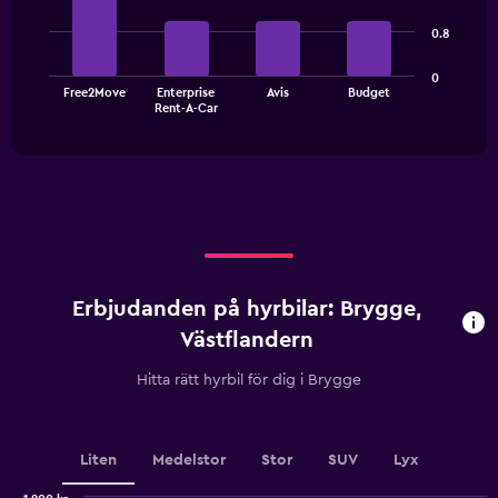
with
4
0.8
bars.
The
0
Free2Move
Enterprise
Avis
Budget
chart
End
Rent-A-Car
of
has
interactive
1
chart
X
axis
displaying
categories.
Range:
4
categories.
Erbjudanden på hyrbilar: Brygge,
The
chart
Västflandern
has
1
Hitta rätt hyrbil för dig i Brygge
Y
axis
displaying
values.
Liten
Medelstor
Stor
SUV
Lyx
Range: