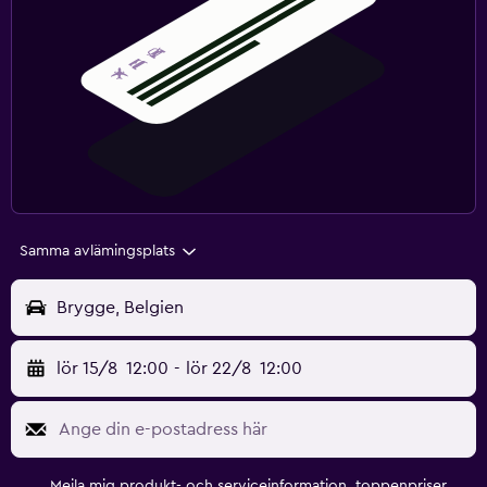
Samma avlämingsplats
Brygge, Belgien
lör 15/8
12:00
-
lör 22/8
12:00
Mejla mig produkt- och serviceinformation, toppenpriser