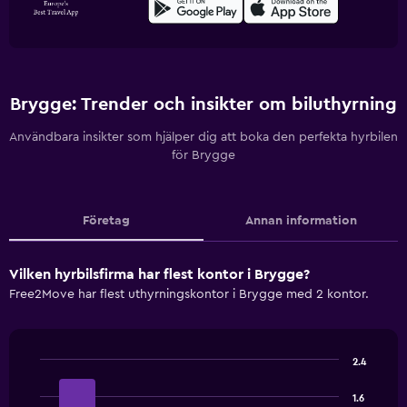
Brygge: Trender och insikter om biluthyrning
Användbara insikter som hjälper dig att boka den perfekta hyrbilen
för Brygge
Företag
Annan information
Vilken hyrbilsfirma har flest kontor i Brygge?
Free2Move har flest uthyrningskontor i Brygge med 2 kontor.
2.4
Bar
Chart
graphic.
chart
1.6