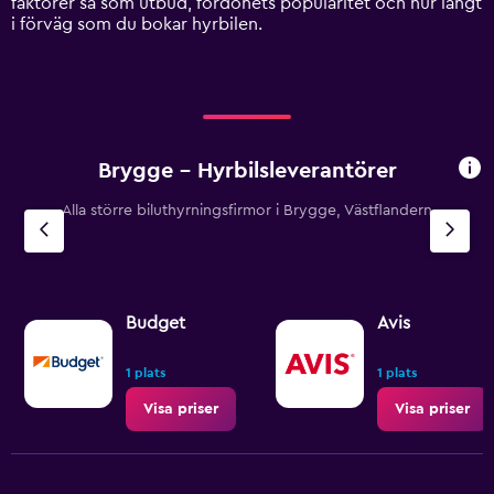
faktorer så som utbud, fordonets popularitet och hur långt
displaying
i förväg som du bokar hyrbilen.
values.
Range:
0
to
1200.
Brygge – Hyrbilsleverantörer
Alla större biluthyrningsfirmor i Brygge, Västflandern
Budget
Avis
1 plats
1 plats
Visa priser
Visa priser