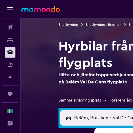
Biluthyrning
Biluthyrning i Brasilien
Bi
Flyg
Boende
Hyrbilar frå
Hyrbil
flygplats
Paketresor
Hitta och jämför toppenerbjudande
Planera med AI
på Belém Val De Cans flygplats
Trips
Samma avlämingsplats
Förarens åld
Svenska
Feedback