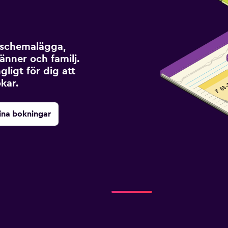
t schemalägga,
änner och familj.
ngligt för dig att
kar.
ina bokningar