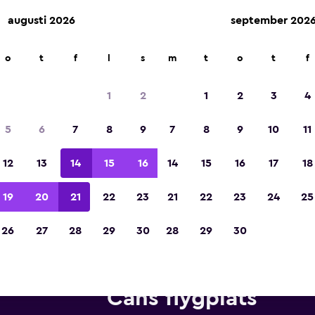
augusti 2026
september 202
o
t
f
l
s
m
t
o
t
f
Utsedd till vinnare av Europas bästa resea
2023
1
2
1
2
3
4
5
6
7
8
9
7
8
9
10
11
12
13
14
15
16
14
15
16
17
18
19
20
21
22
23
21
22
23
24
25
26
27
28
29
30
28
29
30
rbilar från Localiza nära Belé
Cans flygplats