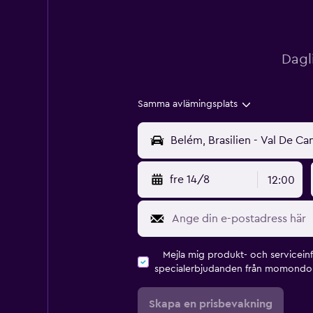
Dagl
Samma avlämingsplats
fre 14/8
12:00
Mejla mig produkt- och servicein
specialerbjudanden från momondo 
Skapa en prisbevakning