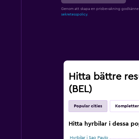
Genom att skapa en prisbevakning godkänne
sekretesspolicy.
Hitta bättre re
(BEL)
Popular cities
Komplettera
Hitta hyrbilar i dessa po
Hyrbilar i Sao Paulo