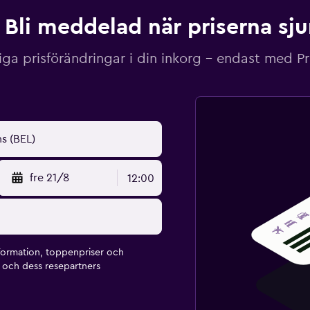
Bli meddelad när priserna sj
iga prisförändringar i din inkorg – endast med P
fre 21/8
12:00
formation, toppenpriser och
och dess resepartners