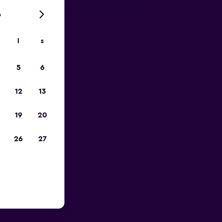
6
l
s
pp
5
6
12
13
19
20
26
27
m Val De