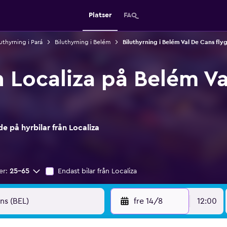
Platser
FAQ
luthyrning i Pará
Biluthyrning i Belém
Biluthyrning i Belém Val De Cans fly
n Localiza på Belém V
 på hyrbilar från Localiza
er:
25-65
Endast bilar från Localiza
fre 14/8
12:00