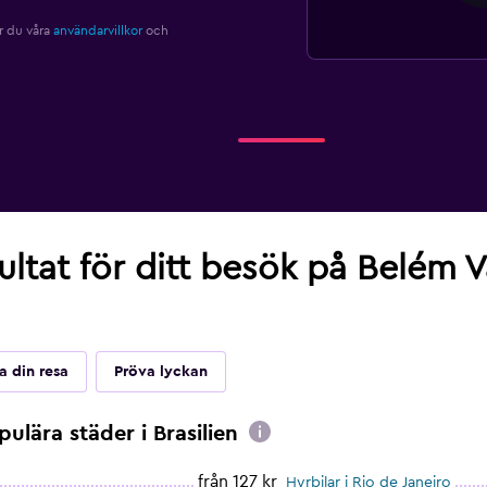
r du våra
användarvillkor
och
sultat för ditt besök på Belém 
 din resa
Pröva lyckan
pulära städer i Brasilien
från 127 kr
Hyrbilar i Rio de Janeiro