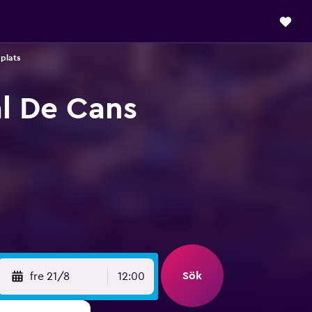
gplats
al De Cans
Sök
fre 21/8
12:00