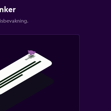
unker
risbevakning.