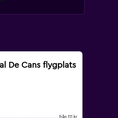
Val De Cans flygplats
från 111 kr