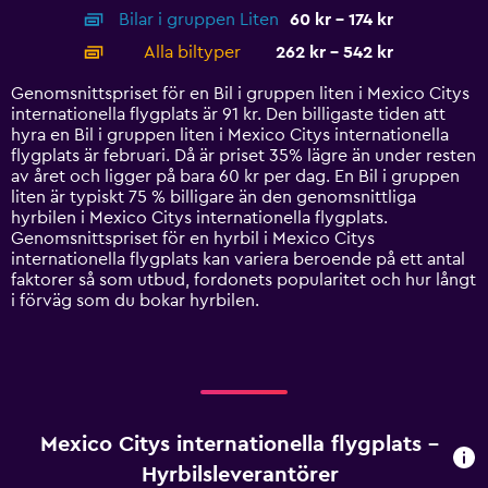
axis
chart
Bilar i gruppen Liten
60 kr - 174 kr
displaying
categories.
Alla biltyper
262 kr - 542 kr
Range:
14
Genomsnittspriset för en Bil i gruppen liten i Mexico Citys
categories.
internationella flygplats är 91 kr. Den billigaste tiden att
The
hyra en Bil i gruppen liten i Mexico Citys internationella
chart
flygplats är februari. Då är priset 35% lägre än under resten
has
av året och ligger på bara 60 kr per dag. En Bil i gruppen
1
liten är typiskt 75 % billigare än den genomsnittliga
Y
hyrbilen i Mexico Citys internationella flygplats.
axis
Genomsnittspriset för en hyrbil i Mexico Citys
displaying
internationella flygplats kan variera beroende på ett antal
values.
faktorer så som utbud, fordonets popularitet och hur långt
Range:
i förväg som du bokar hyrbilen.
0
to
600.
Mexico Citys internationella flygplats –
Hyrbilsleverantörer