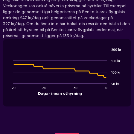
dag, kan du förvänta dig att priserna ligger runt 76 kr/dag.
Veckodagen kan också påverka priserna på hyrbilar. Till exempel
ligger de genomsnittliga helgpriserna på Benito Juarez flygplats
omkring 247 kr/dag och genomsnittet på veckodagar på
327 kr/dag. Om du ännu inte har bokat din resa är den bästa tiden
på året att hyra en bil på Benito Juarez flygplats under maj, när
priserna i genomsnitt ligger på 133 kr/dag.
200 kr
Line
Chart
graphic.
chart
150 kr
with
91
100 kr
data
points.
50 kr
90
60
30
0
The
End
Dagar innan uthyrning
chart
of
interactive
has
chart
1
X
axis
displaying
Dagar