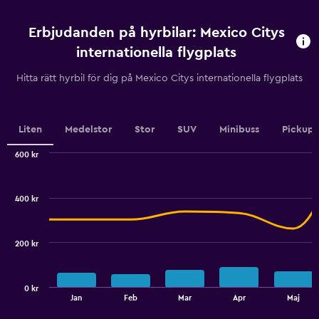
innan
uthyrning.
Erbjudanden på hyrbilar: Mexico Citys
Range:
91
internationella flygplats
categories.
The
Hitta rätt hyrbil för dig på Mexico Citys internationella flygplats
chart
has
1
Y
Liten
Medelstor
Stor
SUV
Minibuss
Pickup
axis
displaying
600 kr
values.
Combination
Chart
graphic.
chart
Range:
with
50
400 kr
2
to
data
200.
series.
200 kr
The
chart
has
0 kr
1
End
Jan
Feb
Mar
Apr
Maj
of
X
interactive