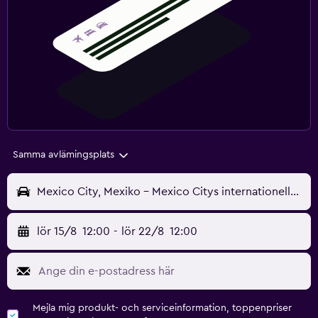
Samma avlämingsplats
Mexico City, Mexiko - Mexico Citys internationella (MEX)
lör 15/8
12:00
-
lör 22/8
12:00
Mejla mig produkt- och serviceinformation, toppenpriser