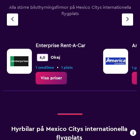
Alla större biluthyrningsfirmor på Mexico Citys internationella
flygplats
Enterprise Rent-A-Car
Ame
Okej
6,0
•
1 omdöme
1 plats
1 pla
Visa priser
V
Hyrbilar på Mexico Citys internationella
flygplats